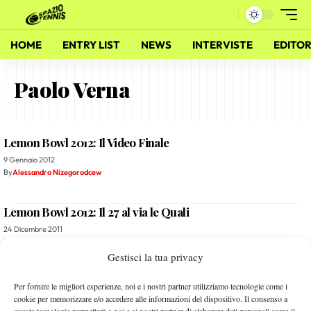
HOME
ENTRY LIST
NEWS
INTERVISTE
EDITOR
Paolo Verna
Lemon Bowl 2012: Il Video Finale
9 Gennaio 2012
By
Alessandro Nizegorodcew
Lemon Bowl 2012: Il 27 al via le Quali
24 Dicembre 2011
By
Alessandro Nizegorodcew
Gestisci la tua privacy
Spazio Tennis: La Replica della Puntata n.95
Per fornire le migliori esperienze, noi e i nostri partner utilizziamo tecnologie come i
cookie per memorizzare e/o accedere alle informazioni del dispositivo. Il consenso a
18 Dicembre 2011