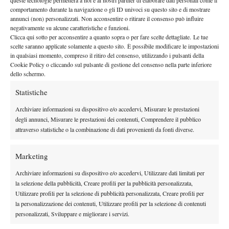
queste tecnologie permetterà a noi e ai nostri partner di elaborare dati personali come il
By
Redazione
comportamento durante la navigazione o gli ID univoci su questo sito e di mostrare
annunci (non) personalizzati. Non acconsentire o ritirare il consenso può influire
Spazio Tennis: La Scaletta della Puntata n.95
negativamente su alcune caratteristiche e funzioni.
Clicca qui sotto per acconsentire a quanto sopra o per fare scelte dettagliate. Le tue
17 Dicembre 2011
scelte saranno applicate solamente a questo sito. È possibile modificare le impostazioni
By
Redazione
in qualsiasi momento, compreso il ritiro del consenso, utilizzando i pulsanti della
Cookie Policy o cliccando sul pulsante di gestione del consenso nella parte inferiore
dello schermo.
Statistiche
1
2
3
4
5
6
Archiviare informazioni su dispositivo e/o accedervi, Misurare le prestazioni
degli annunci, Misurare le prestazioni dei contenuti, Comprendere il pubblico
Facebook
attraverso statistiche o la combinazione di dati provenienti da fonti diverse.
Marketing
X
Archiviare informazioni su dispositivo e/o accedervi, Utilizzare dati limitati per
la selezione della pubblicità, Creare profili per la pubblicità personalizzata,
Utilizzare profili per la selezione di pubblicità personalizzata, Creare profili per
Instagram
la personalizzazione dei contenuti, Utilizzare profili per la selezione di contenuti
personalizzati, Sviluppare e migliorare i servizi.