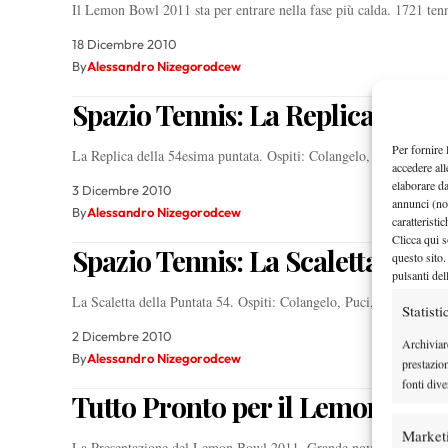
Il Lemon Bowl 2011 sta per entrare nella fase più calda. 1721 ten
18 Dicembre 2010
By
Alessandro Nizegorodcew
Spazio Tennis: La Replica della
Per fornire 
La Replica della 54esima puntata. Ospiti: Colangelo, Puci, Verna, 
accedere all
elaborare d
3 Dicembre 2010
annunci (no
By
Alessandro Nizegorodcew
caratteristi
Clicca qui s
Spazio Tennis: La Scaletta della
questo sito.
pulsanti del
La Scaletta della Puntata 54. Ospiti: Colangelo, Puci, Verna, Bist
Statisti
2 Dicembre 2010
Archiviar
By
Alessandro Nizegorodcew
prestazio
fonti dive
Tutto Pronto per il Lemon Bowl
Market
La Presentazione del Lemon Bowl 2011. Grande novità: il torneo 