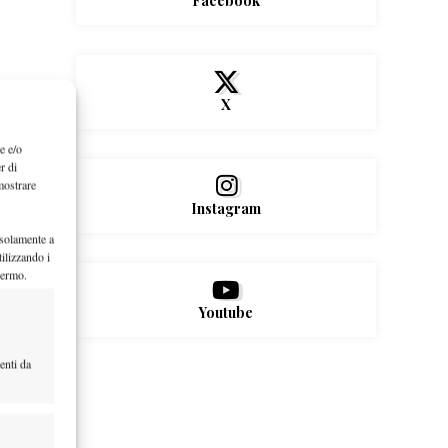
Facebook
X
e e/o
r di
mostrare
Instagram
 solamente a
ilizzando i
hermo.
Youtube
enti da