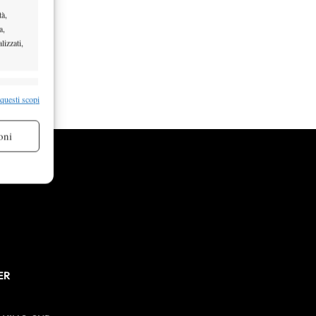
tà,
a,
lizzati,
re attivo
 questi scopi
oni
re attivo
ER