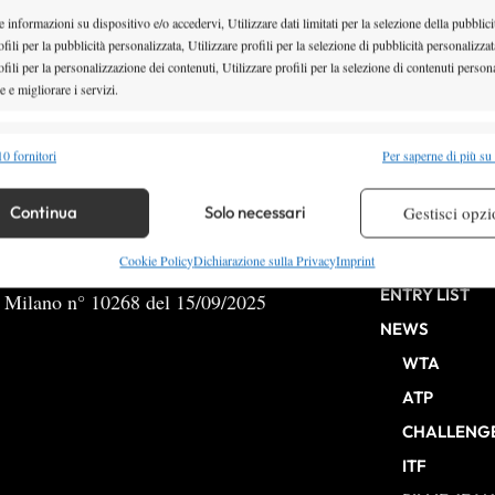
 informazioni su dispositivo e/o accedervi, Utilizzare dati limitati per la selezione della pubblici
fili per la pubblicità personalizzata, Utilizzare profili per la selezione di pubblicità personalizzat
fili per la personalizzazione dei contenuti, Utilizzare profili per la selezione di contenuti persona
 e migliorare i servizi.
2
3
4
5
6
alità
Semp
0 fornitori
Per saperne di più su
 combinare dati provenienti da altre fonti di dati, Collegare diversi dispositivi,
re i dispositivi in base alle informazioni trasmesse automaticamente.
Continua
Solo necessari
Gestisci opzi
HOME
re la sicurezza, prevenire e rilevare frodi, correggere errori,
Cookie Policy
Dichiarazione sulla Privacy
Imprint
 e presentare pubblicità e contenuto, Salvare e comunicare le
Semp
ENTRY LIST
b Milano n° 10268 del 15/09/2025
sulla privacy.
NEWS
WTA
ATP
CHALLENG
ITF