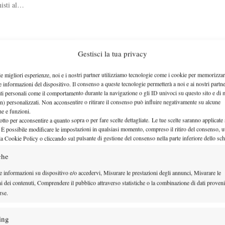
nisti al…
 Puntata n.54
Gestisci la tua privacy
le migliori esperienze, noi e i nostri partner utilizziamo tecnologie come i cookie per memorizzar
Bisti, Brancher
e informazioni del dispositivo. Il consenso a queste tecnologie permetterà a noi e ai nostri partne
ati personali come il comportamento durante la navigazione o gli ID univoci su questo sito e di 
n) personalizzati. Non acconsentire o ritirare il consenso può influire negativamente su alcune
che e funzioni.
otto per acconsentire a quanto sopra o per fare scelte dettagliate. Le tue scelte saranno applicate
 Puntata n.54
 È possibile modificare le impostazioni in qualsiasi momento, compreso il ritiro del consenso, ut
la Cookie Policy o cliccando sul pulsante di gestione del consenso nella parte inferiore dello sc
i e Brancher
che
e informazioni su dispositivo e/o accedervi, Misurare le prestazioni degli annunci, Misurare le
ni dei contenuti, Comprendere il pubblico attraverso statistiche o la combinazione di dati proveni
rse.
 2011
ing
under 14 si disputerà…