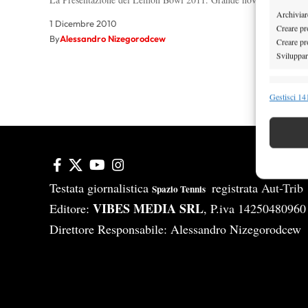
Archiviare
1 Dicembre 2010
Creare pro
By
Alessandro Nizegorodcew
Creare pro
Sviluppare
1
Funzion
Gestisci 141
Abbinare e
Identifica
Garanti
Erogare
Testata giornalistica
registrata Aut-Tri
Spazio Tennis
scelte 
VIBES MEDIA SRL
Editore:
, P.iva 14250480960
Direttore Responsabile: Alessandro Nizegorodcew