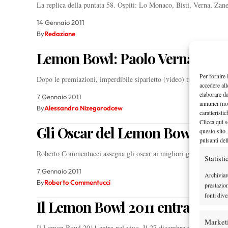
La replica della puntata 58. Ospiti: Lo Monaco, Bisti, Verna, Zane
14 Gennaio 2011
By
Redazione
Lemon Bowl: Paolo Verna e Ma
Per fornire 
Dopo le premiazioni, imperdibile siparietto (video) tra Paolo Ver
accedere all
elaborare d
7 Gennaio 2011
annunci (no
By
Alessandro Nizegorodcew
caratteristi
Clicca qui s
Gli Oscar del Lemon Bowl 2011
questo sito.
pulsanti del
Roberto Commentucci assegna gli oscar ai migliori giocatori (e
Statisti
7 Gennaio 2011
Archiviar
By
Roberto Commentucci
prestazio
fonti dive
Il Lemon Bowl 2011 entra nel vi
Market
Il Lemon Bowl 2011 entra nel vivo. Il 27 dicembre partiranno le 