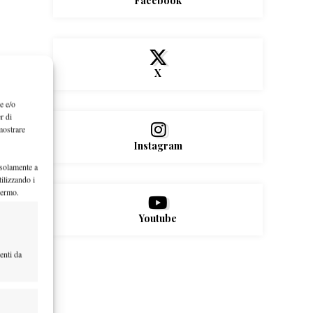
Facebook
X
e e/o
r di
mostrare
Instagram
 solamente a
ilizzando i
hermo.
Youtube
enti da