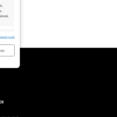
tà,
a,
lizzati,
re attivo
 questi scopi
oni
re attivo
ER