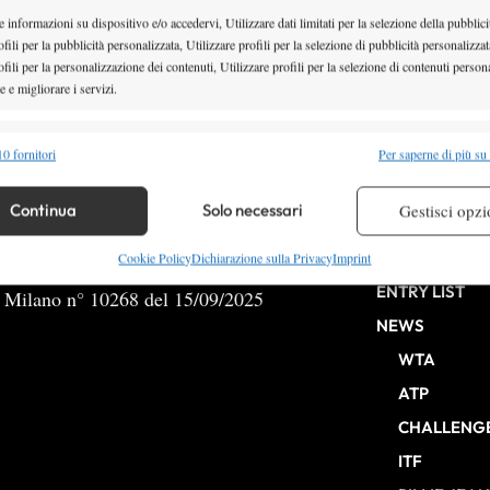
 informazioni su dispositivo e/o accedervi, Utilizzare dati limitati per la selezione della pubblici
fili per la pubblicità personalizzata, Utilizzare profili per la selezione di pubblicità personalizzat
fili per la personalizzazione dei contenuti, Utilizzare profili per la selezione di contenuti persona
 e migliorare i servizi.
2
3
4
5
6
alità
Semp
0 fornitori
Per saperne di più su
 combinare dati provenienti da altre fonti di dati, Collegare diversi dispositivi,
re i dispositivi in base alle informazioni trasmesse automaticamente.
Continua
Solo necessari
Gestisci opzi
HOME
re la sicurezza, prevenire e rilevare frodi, correggere errori,
Cookie Policy
Dichiarazione sulla Privacy
Imprint
 e presentare pubblicità e contenuto, Salvare e comunicare le
Semp
ENTRY LIST
b Milano n° 10268 del 15/09/2025
sulla privacy.
NEWS
WTA
ATP
CHALLENG
ITF