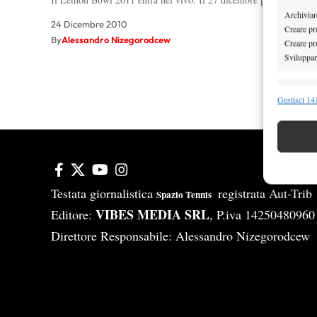
Archiviare
24 Dicembre 2010
Creare pro
By
Alessandro Nizegorodcew
Creare pro
Sviluppare
1
Funzion
Gestisci 141
Abbinare e
Identifica
Garanti
Erogare
Testata giornalistica
registrata Aut-Tri
Spazio Tennis
scelte 
VIBES MEDIA SRL
Editore:
, P.iva 14250480960
Direttore Responsabile: Alessandro Nizegorodcew