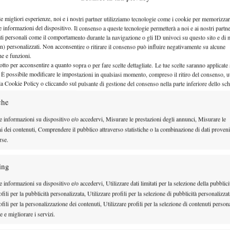
 Wozniacki. Venus…
le migliori esperienze, noi e i nostri partner utilizziamo tecnologie come i cookie per memorizzar
e informazioni del dispositivo. Il consenso a queste tecnologie permetterà a noi e ai nostri partne
ati personali come il comportamento durante la navigazione o gli ID univoci su questo sito e di 
n) personalizzati. Non acconsentire o ritirare il consenso può influire negativamente su alcune
che e funzioni.
otto per acconsentire a quanto sopra o per fare scelte dettagliate. Le tue scelte saranno applicate
 È possibile modificare le impostazioni in qualsiasi momento, compreso il ritiro del consenso, ut
la Cookie Policy o cliccando sul pulsante di gestione del consenso nella parte inferiore dello sc
che
e informazioni su dispositivo e/o accedervi, Misurare le prestazioni degli annunci, Misurare le
ni dei contenuti, Comprendere il pubblico attraverso statistiche o la combinazione di dati proveni
rse.
ing
 informazioni su dispositivo e/o accedervi, Utilizzare dati limitati per la selezione della pubblici
fili per la pubblicità personalizzata, Utilizzare profili per la selezione di pubblicità personalizzat
fili per la personalizzazione dei contenuti, Utilizzare profili per la selezione di contenuti persona
 e migliorare i servizi.