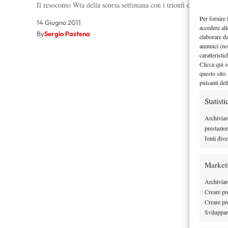
Il resoconto Wta della scorsa settimana con i trionfi di Lisicki e
Per fornire 
14 Giugno 2011
accedere all
By
Sergio Pastena
elaborare d
annunci (no
caratteristi
Clicca qui s
questo sito.
pulsanti del
Statisti
Archiviar
prestazio
fonti dive
Market
Archiviare
Creare pro
Creare pro
Sviluppare