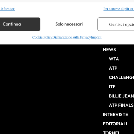
alità
Semp
0 fornitori
Per saperne di più su
 combinare dati provenienti da altre fonti di dati, Collegare diversi dispositivi,
re i dispositivi in base alle informazioni trasmesse automaticamente.
Continua
Solo necessari
Gestisci opzi
HOME
re la sicurezza, prevenire e rilevare frodi, correggere errori,
Cookie Policy
Dichiarazione sulla Privacy
Imprint
ENTRY LIST
b Milano n° 10268 del 15/09/2025
 e presentare pubblicità e contenuto, Salvare e comunicare le
Semp
NEWS
sulla privacy.
WTA
ATP
CHALLENG
ITF
BILLIE JEA
ATP FINALS
INTERVISTE
EDITORIALI
TORNEI