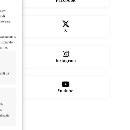
Facebook
e e/o
r di
mostrare
X
 solamente a
ilizzando i
hermo.
Instagram
enti da
Youtube
tà,
a,
lizzati,