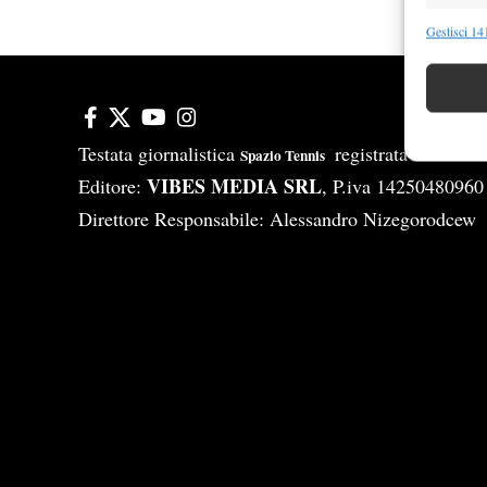
Funzion
Gestisci 141
Abbinare e
Identifica
Garanti
Testata giornalistica
registrata Aut-Tri
Spazio Tennis
Erogare
VIBES MEDIA SRL
Editore:
, P.iva 14250480960
scelte 
Direttore Responsabile: Alessandro Nizegorodcew