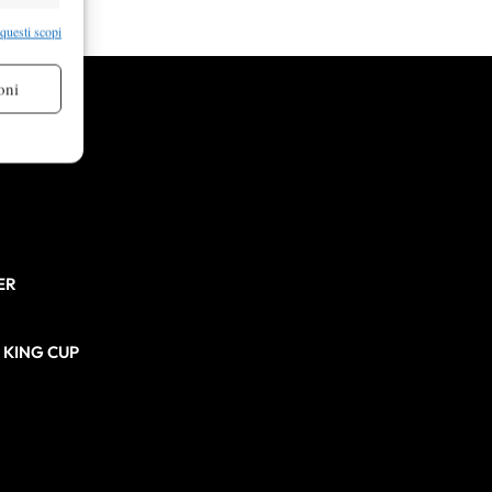
re attivo
 questi scopi
oni
re attivo
ER
N KING CUP