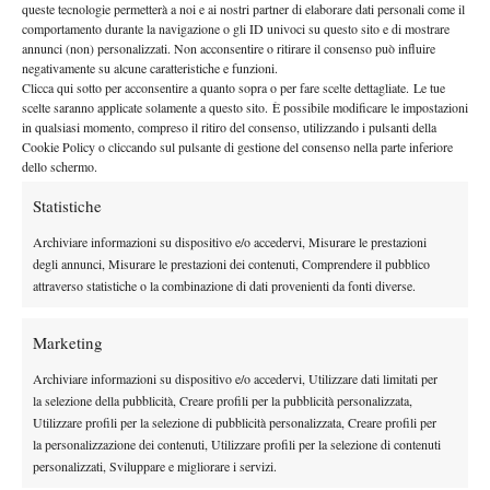
queste tecnologie permetterà a noi e ai nostri partner di elaborare dati personali come il
27 Giugno 2022
comportamento durante la navigazione o gli ID univoci su questo sito e di mostrare
By
Uff Stampa Tennis
annunci (non) personalizzati. Non acconsentire o ritirare il consenso può influire
negativamente su alcune caratteristiche e funzioni.
Serie B1, la salvezza per il Club Tennis Ceriano passa da
Clicca qui sotto per acconsentire a quanto sopra o per fare scelte dettagliate. Le tue
Palermo
scelte saranno applicate solamente a questo sito. È possibile modificare le impostazioni
in qualsiasi momento, compreso il ritiro del consenso, utilizzando i pulsanti della
22 Giugno 2022
Cookie Policy o cliccando sul pulsante di gestione del consenso nella parte inferiore
By
Uff Stampa Tennis
dello schermo.
Statistiche
1
2
3
…
17
18
Archiviare informazioni su dispositivo e/o accedervi, Misurare le prestazioni
degli annunci, Misurare le prestazioni dei contenuti, Comprendere il pubblico
Facebook
attraverso statistiche o la combinazione di dati provenienti da fonti diverse.
Marketing
X
Archiviare informazioni su dispositivo e/o accedervi, Utilizzare dati limitati per
la selezione della pubblicità, Creare profili per la pubblicità personalizzata,
Utilizzare profili per la selezione di pubblicità personalizzata, Creare profili per
la personalizzazione dei contenuti, Utilizzare profili per la selezione di contenuti
Instagram
personalizzati, Sviluppare e migliorare i servizi.