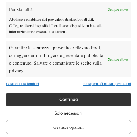
Funzionalità
Sempre attivo
Youtube
Abbinare e combinare dati provenienti da altre fonti di dati,
Collegare diversi dispositivi, Identificare i dispositivi in base alle
informazioni trasmesse automaticamente.
Garantire la sicurezza, prevenire e rilevare frodi,
correggere errori, Erogare e presentare pubblicità
Sempre attivo
e contenuto, Salvare e comunicare le scelte sulla
Testata giornalistica
registrata Aut-Trib Milano n°
Spazio Tennis
privacy.
10268 del 15/09/2025
VIBES MEDIA SRL
Editore:
, P.iva 14250480960
Gestisci 1410 fornitori
Per saperne di più su questi scopi
Direttore Responsabile: Alessandro Nizegorodcew
HOME
Continua
ENTRY LIST
Solo necessari
NEWS
WTA
Gestisci opzioni
ATP