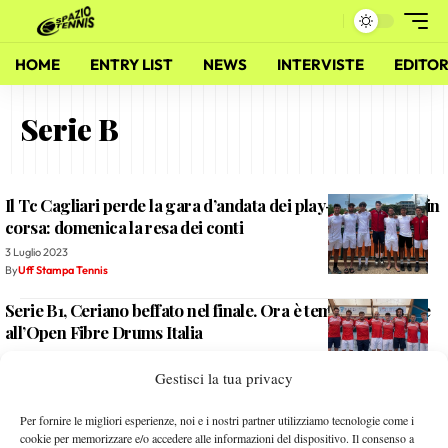
HOME
ENTRY LIST
NEWS
INTERVISTE
EDITOR
Serie B
Il Tc Cagliari perde la gara d’andata dei play-off, ma resta in
corsa: domenica la resa dei conti
3 Luglio 2023
By
Uff Stampa Tennis
Serie B1, Ceriano beffato nel finale. Ora è tempo di pensare
all’Open Fibre Drums Italia
5 Luglio 2022
Gestisci la tua privacy
By
Uff Stampa Tennis
Serie B1, salvezza un po’ più vicina per il Ct Ceriano dopo il
Per fornire le migliori esperienze, noi e i nostri partner utilizziamo tecnologie come i
primo turno di playout
cookie per memorizzare e/o accedere alle informazioni del dispositivo. Il consenso a