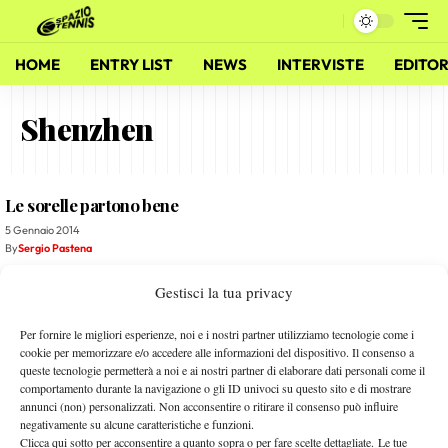
HOME
ENTRY LIST
NEWS
INTERVISTE
EDITOR
Shenzhen
Le sorelle partono bene
5 Gennaio 2014
By
Sergio Pastena
Gestisci la tua privacy
Ai nastri di partenza
28 Dicembre 2013
Per fornire le migliori esperienze, noi e i nostri partner utilizziamo tecnologie come i
By
Sergio Pastena
cookie per memorizzare e/o accedere alle informazioni del dispositivo. Il consenso a
queste tecnologie permetterà a noi e ai nostri partner di elaborare dati personali come il
comportamento durante la navigazione o gli ID univoci su questo sito e di mostrare
Ma è Brisbane o Melbourne?
annunci (non) personalizzati. Non acconsentire o ritirare il consenso può influire
negativamente su alcune caratteristiche e funzioni.
30 Dicembre 2012
Clicca qui sotto per acconsentire a quanto sopra o per fare scelte dettagliate. Le tue