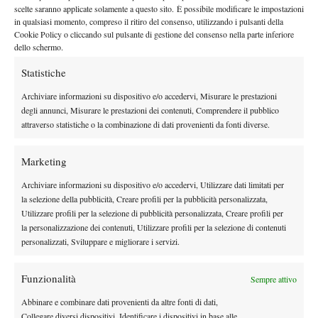
By
Sergio Pastena
scelte saranno applicate solamente a questo sito. È possibile modificare le impostazioni
in qualsiasi momento, compreso il ritiro del consenso, utilizzando i pulsanti della
Cookie Policy o cliccando sul pulsante di gestione del consenso nella parte inferiore
dello schermo.
Facebook
Statistiche
Archiviare informazioni su dispositivo e/o accedervi, Misurare le prestazioni
degli annunci, Misurare le prestazioni dei contenuti, Comprendere il pubblico
X
attraverso statistiche o la combinazione di dati provenienti da fonti diverse.
Marketing
Instagram
Archiviare informazioni su dispositivo e/o accedervi, Utilizzare dati limitati per
la selezione della pubblicità, Creare profili per la pubblicità personalizzata,
Utilizzare profili per la selezione di pubblicità personalizzata, Creare profili per
Youtube
la personalizzazione dei contenuti, Utilizzare profili per la selezione di contenuti
personalizzati, Sviluppare e migliorare i servizi.
Funzionalità
Sempre attivo
Abbinare e combinare dati provenienti da altre fonti di dati,
Collegare diversi dispositivi, Identificare i dispositivi in base alle