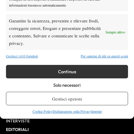
informazioni trasmesse automaticamente.
Testata giornalistica
registrata Aut-Trib Milano n°
Spazio Tennis
10268 del 15/09/2025
Garantire la sicurezza, prevenire e rilevare frodi,
VIBES MEDIA SRL
Editore:
correggere errori, Erogare e presentare pubblicità
, P.iva 14250480960
Sempre attivo
Direttore Responsabile: Alessandro Nizegorodcew
e contenuto, Salvare e comunicare le scelte sulla
HOME
privacy.
ENTRY LIST
Gestisci 1410 fornitori
Per saperne di più su questi scopi
NEWS
WTA
Continua
ATP
Solo necessari
CHALLENGER
ITF
Gestisci opzioni
BILLIE JEAN KING CUP
Cookie Policy
Dichiarazione sulla Privacy
Imprint
ATP FINALS
INTERVISTE
EDITORIALI