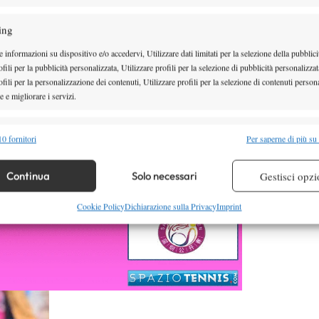
ing
no grossi nomi, con la baby Barty impegnata al turno
 informazioni su dispositivo e/o accedervi, Utilizzare dati limitati per la selezione della pubblici
s e le altre teste di serie eliminate ad eccezione
fili per la pubblicità personalizzata, Utilizzare profili per la selezione di pubblicità personalizzat
fili per la personalizzazione dei contenuti, Utilizzare profili per la selezione di contenuti persona
to
 e migliorare i servizi.
alità
Semp
edia non si alza.
0 fornitori
Per saperne di più su
 combinare dati provenienti da altre fonti di dati, Collegare diversi dispositivi,
re i dispositivi in base alle informazioni trasmesse automaticamente.
Continua
Solo necessari
Gestisci opzi
re la sicurezza, prevenire e rilevare frodi, correggere errori,
Cookie Policy
Dichiarazione sulla Privacy
Imprint
 e presentare pubblicità e contenuto, Salvare e comunicare le
Semp
sulla privacy.