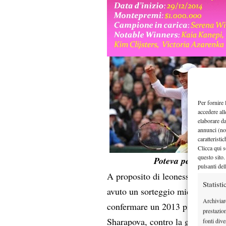
Per fornire 
accedere all
elaborare d
annunci (no
caratteristi
Clicca qui s
questo sito.
Poteva pescare meg
pulsanti del
A proposito di leonesse, la nos
Statisti
avuto un sorteggio mica da ridere
Archiviar
confermare un 2013 piuttosto br
prestazio
Sharapova, contro la giovane fr
fonti dive