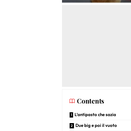
Contents
L’antipasto che sazia
Due big e poi il vuoto