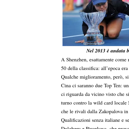
Nel 2013 è andata 
A Shenzhen, esattamente come nel
50 della classifica: all’epoca e
Qualche miglioramento, però, si r
Cina ci saranno due Top Ten: un
ci riguarda da vicino visto che s
turno contro la wild card locale 
che le rivali dalla Zakopalova i
Qualificazioni senza italiane e 
Dulgheru e Pironkova, che provan