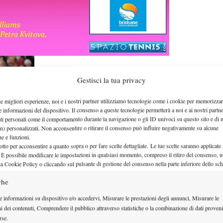
Gestisci la tua privacy
le migliori esperienze, noi e i nostri partner utilizziamo tecnologie come i cookie per memorizzar
e informazioni del dispositivo. Il consenso a queste tecnologie permetterà a noi e ai nostri partne
ati personali come il comportamento durante la navigazione o gli ID univoci su questo sito e di 
n) personalizzati. Non acconsentire o ritirare il consenso può influire negativamente su alcune
che e funzioni.
otto per acconsentire a quanto sopra o per fare scelte dettagliate. Le tue scelte saranno applicate
 È possibile modificare le impostazioni in qualsiasi momento, compreso il ritiro del consenso, ut
lio
la Cookie Policy o cliccando sul pulsante di gestione del consenso nella parte inferiore dello sc
tra risponde al nome di Francesca Schiavone ed ha
che
: subito Jelena Jankovic, che parte con l’obiettivo di
e informazioni su dispositivo e/o accedervi, Misurare le prestazioni degli annunci, Misurare le
illante. Impegnata al primo turno anche la
ni dei contenuti, Comprendere il pubblico attraverso statistiche o la combinazione di dati proveni
ancese Garcia, mentre Williams e Azarenka avranno
rse.