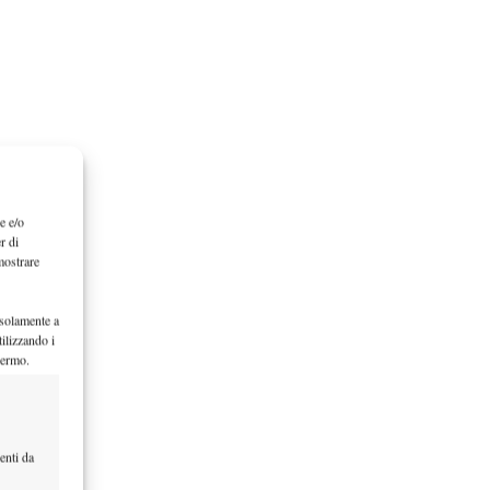
e e/o
r di
mostrare
 solamente a
ilizzando i
hermo.
enti da