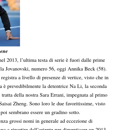
bene
 2013, l’ultima testa di serie è fuori dalle prime
ra la Jovanovski, numero 56, oggi Annika Beck (58).
egistra a livello di presenze di vertice, visto che in
a è prevedibilmente la detentrice Na Li, la seconda
i tratta della nostra Sara Errani, impegnata al primo
Saisai Zheng. Sono loro le due favoritissime, visto
n poi sembrano essere un gradino sotto.
senza grossi nomi in generale ad eccezione di
o a ripartire dall’oriente per dimenticare un 2013