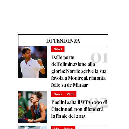
DI TENDENZA
News
Dalle porte
dell’eliminazione alla
gloria: Norrie scrive la sua
favola a Montreal, rimonta
folle su de Minaur
News
Wta
Paolini salta il WTA 1000 di
Cincinnati, non difenderà
la finale del 2025
Atp
News