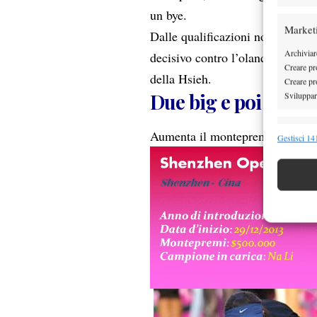
un bye.
Market
Dalle qualificazioni non emergo
Archiviare
decisivo contro l’olandese Berten
Creare pro
della Hsieh.
Creare pro
Due big e poi il vuo
Sviluppare
Funzion
Aumenta il montepremi, ma la m
Gestisci 141
Abbinare e
Identifica
Garanti
Erogare
scelte 