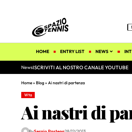
HOME
ENTRY LIST
NEWS
INT
ISCRIVITI AL NOSTRO CANALE YOUTUBE
News
Home
»
Blog
»
Ai nastri di partenza
Wta
Ai nastri di p
By
Sergio Pastena
28/12/2013