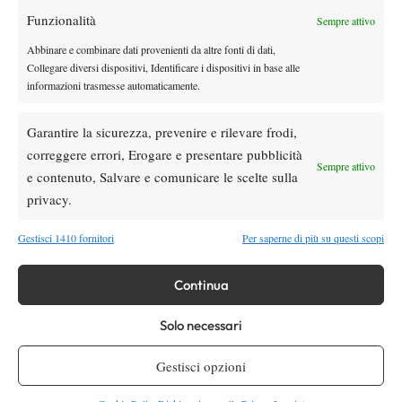
Funzionalità
Youtube
Sempre attivo
Abbinare e combinare dati provenienti da altre fonti di dati,
Collegare diversi dispositivi, Identificare i dispositivi in base alle
informazioni trasmesse automaticamente.
Garantire la sicurezza, prevenire e rilevare frodi,
correggere errori, Erogare e presentare pubblicità
Sempre attivo
e contenuto, Salvare e comunicare le scelte sulla
Testata giornalistica
registrata Aut-Trib Milano n°
Spazio Tennis
privacy.
10268 del 15/09/2025
VIBES MEDIA SRL
Editore:
, P.iva 14250480960
Gestisci 1410 fornitori
Per saperne di più su questi scopi
Direttore Responsabile: Alessandro Nizegorodcew
HOME
Continua
ENTRY LIST
NEWS
Solo necessari
WTA
Gestisci opzioni
ATP
CHALLENGER