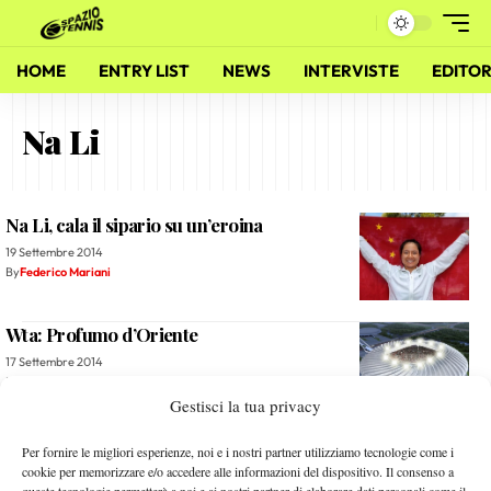
HOME
ENTRY LIST
NEWS
INTERVISTE
EDITOR
Na Li
Na Li, cala il sipario su un’eroina
19 Settembre 2014
By
Federico Mariani
Wta: Profumo d’Oriente
17 Settembre 2014
By
Redazione
Gestisci la tua privacy
Jacopo Tezza: «Ai giovani dico: viaggiate»
Per fornire le migliori esperienze, noi e i nostri partner utilizziamo tecnologie come i
cookie per memorizzare e/o accedere alle informazioni del dispositivo. Il consenso a
29 Luglio 2014