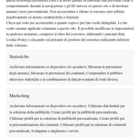
queste tecnologie permetterà a noi e ai nostri partner di elaborare dati personali come il
By
Alessandro Nizegorodcew
comportamento durante la navigazione o gli ID univoci su questo sito e di mostrare
annunci (non) personalizzati. Non acconsentire o ritirare il consenso può influire
L’Ottovolante di Barbora
negativamente su alcune caratteristiche e funzioni.
Clicca qui sotto per acconsentire a quanto sopra o per fare scelte dettagliate. Le tue
28 Giugno 2014
scelte saranno applicate solamente a questo sito. È possibile modificare le impostazioni
By
Giovanni Cola
in qualsiasi momento, compreso il ritiro del consenso, utilizzando i pulsanti della
Cookie Policy o cliccando sul pulsante di gestione del consenso nella parte inferiore
dello schermo.
Statistiche
1
2
3
4
Archiviare informazioni su dispositivo e/o accedervi, Misurare le prestazioni
degli annunci, Misurare le prestazioni dei contenuti, Comprendere il pubblico
Facebook
attraverso statistiche o la combinazione di dati provenienti da fonti diverse.
Marketing
X
Archiviare informazioni su dispositivo e/o accedervi, Utilizzare dati limitati per
la selezione della pubblicità, Creare profili per la pubblicità personalizzata,
Utilizzare profili per la selezione di pubblicità personalizzata, Creare profili per
Instagram
la personalizzazione dei contenuti, Utilizzare profili per la selezione di contenuti
personalizzati, Sviluppare e migliorare i servizi.