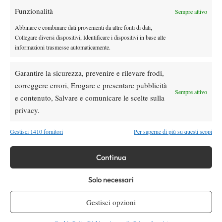
Funzionalità
Youtube
Sempre attivo
Abbinare e combinare dati provenienti da altre fonti di dati,
Collegare diversi dispositivi, Identificare i dispositivi in base alle
informazioni trasmesse automaticamente.
Garantire la sicurezza, prevenire e rilevare frodi,
correggere errori, Erogare e presentare pubblicità
Sempre attivo
e contenuto, Salvare e comunicare le scelte sulla
Testata giornalistica
registrata Aut-Trib Milano n°
Spazio Tennis
privacy.
10268 del 15/09/2025
VIBES MEDIA SRL
Editore:
, P.iva 14250480960
Gestisci 1410 fornitori
Per saperne di più su questi scopi
Direttore Responsabile: Alessandro Nizegorodcew
HOME
Continua
ENTRY LIST
NEWS
Solo necessari
WTA
Gestisci opzioni
ATP
CHALLENGER