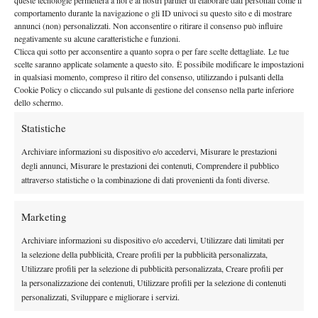
queste tecnologie permetterà a noi e ai nostri partner di elaborare dati personali come il
By
Salvatore Greco
comportamento durante la navigazione o gli ID univoci su questo sito e di mostrare
annunci (non) personalizzati. Non acconsentire o ritirare il consenso può influire
Jacopo Lo Monaco: “Vi racconto la mia vita nel College
negativamente su alcune caratteristiche e funzioni.
Clicca qui sotto per acconsentire a quanto sopra o per fare scelte dettagliate. Le tue
NCAA”
scelte saranno applicate solamente a questo sito. È possibile modificare le impostazioni
5 Febbraio 2015
in qualsiasi momento, compreso il ritiro del consenso, utilizzando i pulsanti della
By
Alessandro Nizegorodcew
Cookie Policy o cliccando sul pulsante di gestione del consenso nella parte inferiore
dello schermo.
Statistiche
1
2
3
Archiviare informazioni su dispositivo e/o accedervi, Misurare le prestazioni
degli annunci, Misurare le prestazioni dei contenuti, Comprendere il pubblico
Facebook
attraverso statistiche o la combinazione di dati provenienti da fonti diverse.
Marketing
X
Archiviare informazioni su dispositivo e/o accedervi, Utilizzare dati limitati per
la selezione della pubblicità, Creare profili per la pubblicità personalizzata,
Utilizzare profili per la selezione di pubblicità personalizzata, Creare profili per
Instagram
la personalizzazione dei contenuti, Utilizzare profili per la selezione di contenuti
personalizzati, Sviluppare e migliorare i servizi.