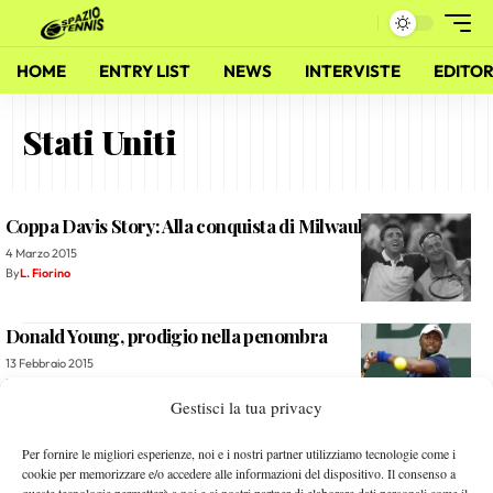
HOME
ENTRY LIST
NEWS
INTERVISTE
EDITOR
Stati Uniti
Coppa Davis Story: Alla conquista di Milwaukee
4 Marzo 2015
By
L. Fiorino
Donald Young, prodigio nella penombra
13 Febbraio 2015
By
Fabio Valente
Gestisci la tua privacy
Fed Cup, sorteggiati i play-off: l’Italia trova gli Stati Uniti
Per fornire le migliori esperienze, noi e i nostri partner utilizziamo tecnologie come i
cookie per memorizzare e/o accedere alle informazioni del dispositivo. Il consenso a
10 Febbraio 2015