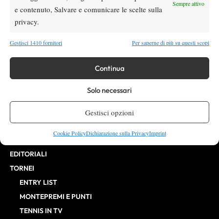
Direttore Responsabile: Alessandro Nizegorodcew
Sempre attivo
e contenuto, Salvare e comunicare le scelte sulla
HOME
privacy.
ENTRY LIST
NEWS
Gestisci 1410 fornitori
Per saperne di più su questi scopi
WTA
Continua
ATP
CHALLENGER
Solo necessari
ITF
BILLIE JEAN KING CUP
Gestisci opzioni
ATP FINALS
Cookie Policy
Dichiarazione sulla Privacy
Imprint
INTERVISTE
EDITORIALI
TORNEI
ENTRY LIST
MONTEPREMI E PUNTI
TENNIS IN TV