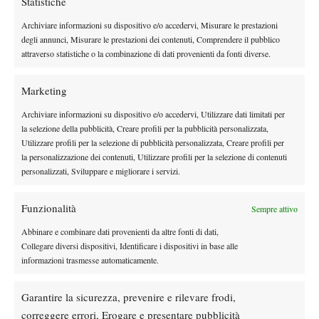
Statistiche
Archiviare informazioni su dispositivo e/o accedervi, Misurare le prestazioni
Instagram
degli annunci, Misurare le prestazioni dei contenuti, Comprendere il pubblico
attraverso statistiche o la combinazione di dati provenienti da fonti diverse.
Youtube
Marketing
Archiviare informazioni su dispositivo e/o accedervi, Utilizzare dati limitati per
la selezione della pubblicità, Creare profili per la pubblicità personalizzata,
Utilizzare profili per la selezione di pubblicità personalizzata, Creare profili per
la personalizzazione dei contenuti, Utilizzare profili per la selezione di contenuti
personalizzati, Sviluppare e migliorare i servizi.
Funzionalità
Sempre attivo
Abbinare e combinare dati provenienti da altre fonti di dati,
Collegare diversi dispositivi, Identificare i dispositivi in base alle
informazioni trasmesse automaticamente.
Testata giornalistica
registrata Aut-Trib Milano n°
Spazio Tennis
10268 del 15/09/2025
Garantire la sicurezza, prevenire e rilevare frodi,
VIBES MEDIA SRL
Editore:
, P.iva 14250480960
correggere errori, Erogare e presentare pubblicità