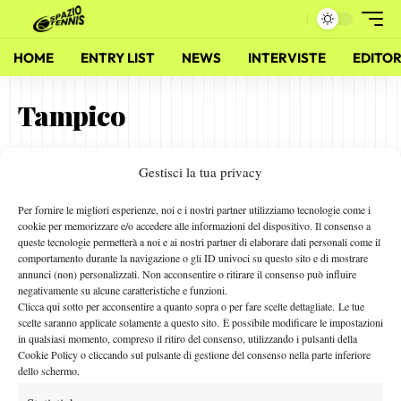
HOME
ENTRY LIST
NEWS
INTERVISTE
EDITOR
Tampico
Gestisci la tua privacy
Martina Caregaro: “Spero di giocare presto gli Slam”
16 Ottobre 2015
Per fornire le migliori esperienze, noi e i nostri partner utilizziamo tecnologie come i
By
Paolo Angella
cookie per memorizzare e/o accedere alle informazioni del dispositivo. Il consenso a
queste tecnologie permetterà a noi e ai nostri partner di elaborare dati personali come il
comportamento durante la navigazione o gli ID univoci su questo sito e di mostrare
annunci (non) personalizzati. Non acconsentire o ritirare il consenso può influire
negativamente su alcune caratteristiche e funzioni.
Facebook
Clicca qui sotto per acconsentire a quanto sopra o per fare scelte dettagliate. Le tue
scelte saranno applicate solamente a questo sito. È possibile modificare le impostazioni
in qualsiasi momento, compreso il ritiro del consenso, utilizzando i pulsanti della
Cookie Policy o cliccando sul pulsante di gestione del consenso nella parte inferiore
X
dello schermo.