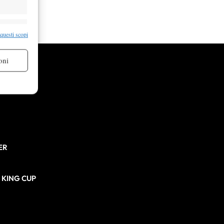
re attivo
 questi scopi
oni
re attivo
ER
N KING CUP