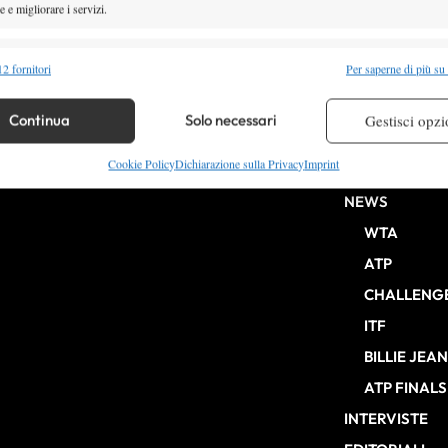
 e migliorare i servizi.
alità
Semp
2 fornitori
Per saperne di più su
 combinare dati provenienti da altre fonti di dati, Collegare diversi dispositivi,
re i dispositivi in base alle informazioni trasmesse automaticamente.
Continua
Solo necessari
Gestisci opzi
HOME
re la sicurezza, prevenire e rilevare frodi, correggere errori,
Cookie Policy
Dichiarazione sulla Privacy
Imprint
ENTRY LIST
b Milano n° 10268 del 15/09/2025
 e presentare pubblicità e contenuto, Salvare e comunicare le
Semp
NEWS
sulla privacy.
WTA
ATP
CHALLENG
ITF
BILLIE JEA
ATP FINALS
INTERVISTE