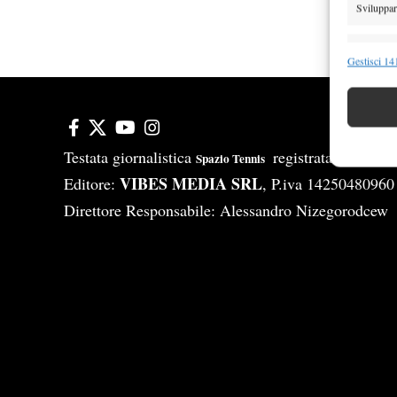
Sviluppare
Funzion
Gestisci 141
Abbinare e
Identifica
Garanti
Testata giornalistica
registrata Aut-Tri
Spazio Tennis
Erogare
VIBES MEDIA SRL
Editore:
, P.iva 14250480960
scelte 
Direttore Responsabile: Alessandro Nizegorodcew