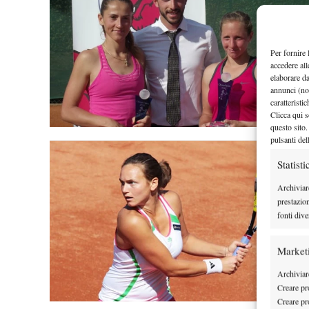
Per fornire 
accedere all
elaborare d
annunci (no
caratteristi
Clicca qui s
questo sito.
pulsanti del
Statisti
Archiviar
prestazio
fonti dive
Market
Archiviare
Creare pro
Creare pro