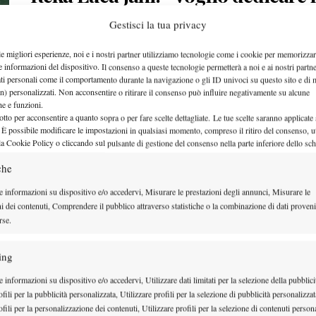
vittoria al mio allenatore”
Gestisci la tua privacy
Intervista post-finale a Reka Luca Jani, 23enne ungherese che ha conquis
le migliori esperienze, noi e i nostri partner utilizziamo tecnologie come i cookie per memorizzar
$25.000 di…
e informazioni del dispositivo. Il consenso a queste tecnologie permetterà a noi e ai nostri partne
ati personali come il comportamento durante la navigazione o gli ID univoci su questo sito e di 
12 Aprile 2015
n) personalizzati. Non acconsentire o ritirare il consenso può influire negativamente su alcune
che e funzioni.
By
Michele Galoppini
otto per acconsentire a quanto sopra o per fare scelte dettagliate. Le tue scelte saranno applicate
 È possibile modificare le impostazioni in qualsiasi momento, compreso il ritiro del consenso, ut
la Cookie Policy o cliccando sul pulsante di gestione del consenso nella parte inferiore dello sc
Stephanie Vogt: “A Chiasso è tutto
che
organizzato perfettamente”
e informazioni su dispositivo e/o accedervi, Misurare le prestazioni degli annunci, Misurare le
ni dei contenuti, Comprendere il pubblico attraverso statistiche o la combinazione di dati proveni
rse.
Intervista ad una delle due rappresentanti del Liechtenstein del circuit
Stephanie Vogt, dal…
ing
9 Aprile 2015
 informazioni su dispositivo e/o accedervi, Utilizzare dati limitati per la selezione della pubblici
By
Michele Galoppini
fili per la pubblicità personalizzata, Utilizzare profili per la selezione di pubblicità personalizzat
fili per la personalizzazione dei contenuti, Utilizzare profili per la selezione di contenuti persona