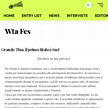
HOME
ENTRY LIST
NEWS
INTERVISTE
EDITOR
Wta Fes
Grande Tina, il primo titolo è tuo!
25 Aprile 2011
Gestisci la tua privacy
By
Sergio Pastena
Per fornire le migliori esperienze, noi e i nostri partner utilizziamo tecnologie come i
Si Riparte: Tutte a Stoccarda!
cookie per memorizzare e/o accedere alle informazioni del dispositivo. Il consenso a
queste tecnologie permetterà a noi e ai nostri partner di elaborare dati personali come il
18 Aprile 2011
comportamento durante la navigazione o gli ID univoci su questo sito e di mostrare
By
Sergio Pastena
annunci (non) personalizzati. Non acconsentire o ritirare il consenso può influire
negativamente su alcune caratteristiche e funzioni.
Clicca qui sotto per acconsentire a quanto sopra o per fare scelte dettagliate. Le tue
scelte saranno applicate solamente a questo sito. È possibile modificare le impostazioni
in qualsiasi momento, compreso il ritiro del consenso, utilizzando i pulsanti della
Facebook
Cookie Policy o cliccando sul pulsante di gestione del consenso nella parte inferiore