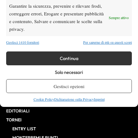
Garantire la sicurezza, prevenire e rilevare frodi,
VIBES MEDIA SRL
Editore:
, P.iva 14250480960
correggere errori, Erogare e presentare pubblicità
Direttore Responsabile: Alessandro Nizegorodcew
Sempre attivo
e contenuto, Salvare e comunicare le scelte sulla
HOME
privacy.
ENTRY LIST
NEWS
Gestisci 1410 fornitori
Per saperne di più su questi scopi
WTA
ATP
Continua
CHALLENGER
Solo necessari
ITF
BILLIE JEAN KING CUP
Gestisci opzioni
ATP FINALS
Cookie Policy
Dichiarazione sulla Privacy
Imprint
INTERVISTE
EDITORIALI
TORNEI
ENTRY LIST
MONTEPREMI E PUNTI