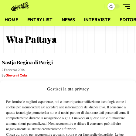
HOME
ENTRY LIST
NEWS
INTERVISTE
EDITOR
Wta Pattaya
Nastja Regina di Parigi
2 Febbraio 2014
By
Giovanni Cola
Gestisci la tua privacy
Road to Doha: In campo Masha e Vera
6 Febbraio 2012
Per fornire le migliori esperienze, noi e i nostri partner utilizziamo tecnologie come i
By
Sergio Pastena
cookie per memorizzare e/o accedere alle informazioni del dispositivo. Il consenso a
queste tecnologie permetterà a noi e ai nostri partner di elaborare dati personali come il
comportamento durante la navigazione o gli ID univoci su questo sito e di mostrare
Brava Sara! Sfiorato il Trionfo a Pattaya
annunci (non) personalizzati. Non acconsentire o ritirare il consenso può influire
negativamente su alcune caratteristiche e funzioni.
14 Febbraio 2011
Clicca qui sotto per acconsentire a quanto sopra o per fare scelte dettagliate. Le tue