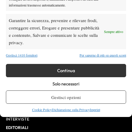
informazioni trasmesse automaticamente.
Testata giornalistica
registrata Aut-Trib Milano n°
Spazio Tennis
10268 del 15/09/2025
Garantire la sicurezza, prevenire e rilevare frodi,
VIBES MEDIA SRL
Editore:
correggere errori, Erogare e presentare pubblicità
, P.iva 14250480960
Sempre attivo
Direttore Responsabile: Alessandro Nizegorodcew
e contenuto, Salvare e comunicare le scelte sulla
HOME
privacy.
ENTRY LIST
Gestisci 1410 fornitori
Per saperne di più su questi scopi
NEWS
WTA
Continua
ATP
Solo necessari
CHALLENGER
ITF
Gestisci opzioni
BILLIE JEAN KING CUP
Cookie Policy
Dichiarazione sulla Privacy
Imprint
ATP FINALS
INTERVISTE
EDITORIALI