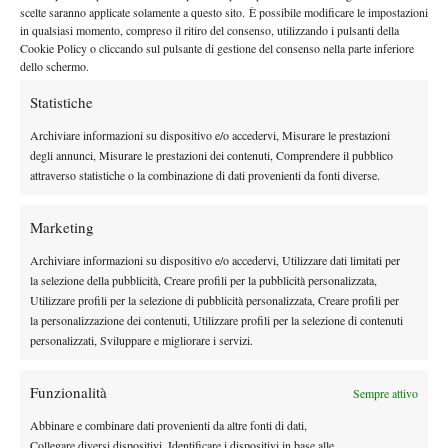
By
Sergio Pastena
scelte saranno applicate solamente a questo sito. È possibile modificare le impostazioni
in qualsiasi momento, compreso il ritiro del consenso, utilizzando i pulsanti della
Cookie Policy o cliccando sul pulsante di gestione del consenso nella parte inferiore
dello schermo.
Facebook
Statistiche
Archiviare informazioni su dispositivo e/o accedervi, Misurare le prestazioni
degli annunci, Misurare le prestazioni dei contenuti, Comprendere il pubblico
X
attraverso statistiche o la combinazione di dati provenienti da fonti diverse.
Marketing
Instagram
Archiviare informazioni su dispositivo e/o accedervi, Utilizzare dati limitati per
la selezione della pubblicità, Creare profili per la pubblicità personalizzata,
Utilizzare profili per la selezione di pubblicità personalizzata, Creare profili per
Youtube
la personalizzazione dei contenuti, Utilizzare profili per la selezione di contenuti
personalizzati, Sviluppare e migliorare i servizi.
Funzionalità
Sempre attivo
Abbinare e combinare dati provenienti da altre fonti di dati,
Collegare diversi dispositivi, Identificare i dispositivi in base alle