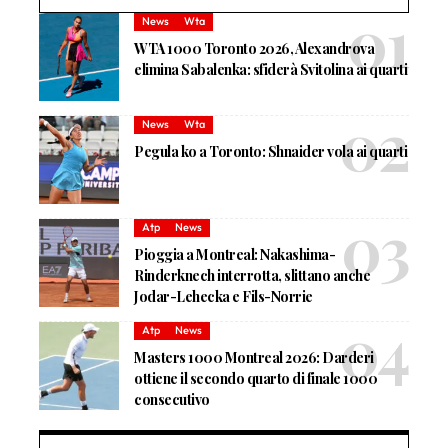
News
Wta
WTA 1000 Toronto 2026, Alexandrova
elimina Sabalenka: sfiderà Svitolina ai quarti
News
Wta
Pegula ko a Toronto: Shnaider vola ai quarti
Atp
News
Pioggia a Montreal: Nakashima-
Rinderknech interrotta, slittano anche
Jodar-Lehecka e Fils-Norrie
Atp
News
Masters 1000 Montreal 2026: Darderi
ottiene il secondo quarto di finale 1000
consecutivo