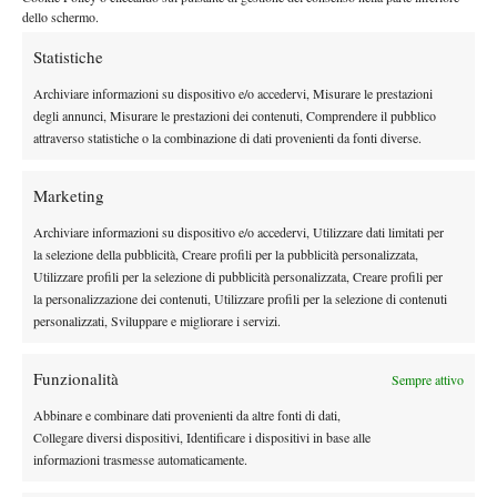
semifinali di sabato il primo, accompagnato dell’ex oro olimpico
dello schermo.
Marc Lopez (campione in doppio a Rio 2016 a fianco di niente
meno che Rafael Nadal), ha vinto una battaglia di tre set e due
Statistiche
ore e mezza contro il turco Kaan Isik Kosaner, imponendosi per
Archiviare informazioni su dispositivo e/o accedervi, Misurare le prestazioni
7-5 5-7 6-2 dopo aver anche mancato due match-point sul 5-4
degli annunci, Misurare le prestazioni dei contenuti, Comprendere il pubblico
del secondo parziale. Alexandrescou, che l’Italia la conosce bene
attraverso statistiche o la combinazione di dati provenienti da fonti diverse.
(si allena al Piatti Tennis Center di Bordighera), ha invece
sconfitto per 6-4 6-4 l’austriaco Thilo Behrmann, in un duello
Marketing
dall’intensità degna del circuito professionistico. Domenica
Archiviare informazioni su dispositivo e/o accedervi, Utilizzare dati limitati per
Chavez tenterà di succedere a Carlos Alcaraz nel ruolo di ultimo
la selezione della pubblicità, Creare profili per la pubblicità personalizzata,
spagnolo a vincere l’europeo under 16 (il campione di Roland
Utilizzare profili per la selezione di pubblicità personalizzata, Creare profili per
la personalizzazione dei contenuti, Utilizzare profili per la selezione di contenuti
Garros e Wimbledon trionfò nel 2018 in Russia), mentre
personalizzati, Sviluppare e migliorare i servizi.
Alexandrescou proverà a diventare il terzo rumeno di sempre a
conquistare il singolare maschile.
Funzionalità
Sempre attivo
CAMPIONATI EUROPEI DI PARMA: COME SEGUIRLI
Le finali dell’edizione 2024 dei Campionati Europei under 16 by
Abbinare e combinare dati provenienti da altre fonti di dati,
Collegare diversi dispositivi, Identificare i dispositivi in base alle
Lavoropiù saranno trasmesse sulla piattaforma digitale
informazioni trasmesse automaticamente.
SuperTenniX, gratuita per i tesserati FITP. Il livescore è invece