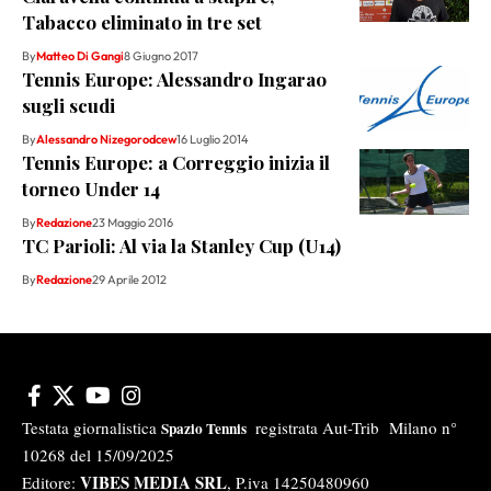
Tabacco eliminato in tre set
By
Matteo Di Gangi
8 Giugno 2017
Tennis Europe: Alessandro Ingarao
sugli scudi
By
Alessandro Nizegorodcew
16 Luglio 2014
Tennis Europe: a Correggio inizia il
torneo Under 14
By
Redazione
23 Maggio 2016
TC Parioli: Al via la Stanley Cup (U14)
By
Redazione
29 Aprile 2012
Testata giornalistica
registrata Aut-Trib Milano n°
Spazio Tennis
10268 del 15/09/2025
VIBES MEDIA SRL
Editore:
, P.iva 14250480960