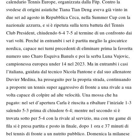
calendario Tennis Europe, organizzata dalla Fitp. Contro la
svedese di origini asiatiche Tiana Tian Deng aveva già vinto in
due set ad agosto in Repubblica Ceca, nella Summer Cup con la
nazionale azzurra, e si è ripetuta sulla terra battuta del Tennis
Club President, chiudendo 6-4 7-5 al termine di un confronto dai
vari volti. Perché in entrambi i set è partita meglio la giocatrice
nordica, capace nei turni precedenti di eliminare prima la favorita
numero uno Charo Esquiva Banuls e poi la serba Luna Vujovic,
campionessa europea under 14 nel 2023. Ma in entrambi i casi
l’italiana, guidata dal tecnico Nicola Fantone e dal suo allenatore
Duvier Medina, ha proseguito per la propria strada, continuando
a proporre un tennis super aggressivo di fronte a una rivale a sua
volta capace di colpire ad alte velocità. Una mossa che ha
pagato: nel set d’apertura Carla è riuscita a ribaltare l’iniziale 1-3
salendo 5-3 prima di chiudere 6-4; mentre nel secondo si è
trovata sotto per 5-4 con la rivale al servizio, ma con tre game di
fila si è presa partita e posto in finale, dopo 1 ora e 37 minuti di
bel tennis di fronte a un nutrito pubblico. Domenica la milanese