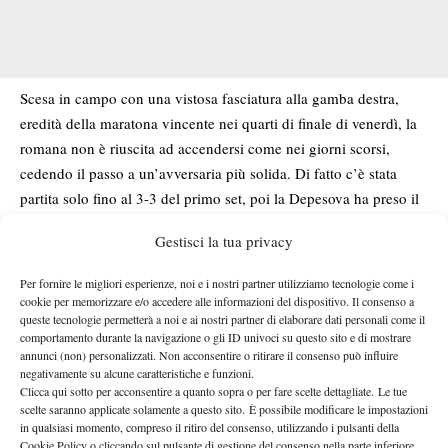
Scesa in campo con una vistosa fasciatura alla gamba destra,
eredità della maratona vincente nei quarti di finale di venerdì, la
romana non è riuscita ad accendersi come nei giorni scorsi,
cedendo il passo a un’avversaria più solida. Di fatto c’è stata
partita solo fino al 3-3 del primo set, poi la Depesova ha preso il
largo vincendo 7 dei successivi 9 game. Una serie positiva che le
Gestisci la tua privacy
ha permesso di portarsi avanti per 6-4 4-1 e poi amministrare il
vantaggio fino al traguardo, tagliato dopo poco più di 90 minuti.
Per fornire le migliori esperienze, noi e i nostri partner utilizziamo tecnologie come i
Giambelli e Depesova si contenderanno il successo nel
cookie per memorizzare e/o accedere alle informazioni del dispositivo. Il consenso a
queste tecnologie permetterà a noi e ai nostri partner di elaborare dati personali come il
pomeriggio di domenica, alle ore 15 sul Centrale del Tennis Club
comportamento durante la navigazione o gli ID univoci su questo sito e di mostrare
President. A seguire la finale maschile che vedrà impegnati il
annunci (non) personalizzati. Non acconsentire o ritirare il consenso può influire
mancino spagnolo Tito Chavez, sorpresa della settimana, e il
negativamente su alcune caratteristiche e funzioni.
Clicca qui sotto per acconsentire a quanto sopra o per fare scelte dettagliate. Le tue
rumeno Yannick Theodor Alexandrescou, seconda testa di serie
scelte saranno applicate solamente a questo sito. È possibile modificare le impostazioni
e unico dei favoriti capace di arrivare in fondo a Parma. Nelle
in qualsiasi momento, compreso il ritiro del consenso, utilizzando i pulsanti della
Cookie Policy o cliccando sul pulsante di gestione del consenso nella parte inferiore