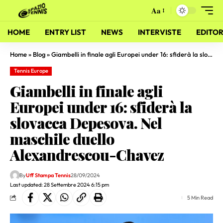
Aa
HOME
ENTRY LIST
NEWS
INTERVISTE
EDITOR
Home
»
Blog
»
Giambelli in finale agli Europei under 16: sfiderà la slovacca Depesova. Nel maschile duello Alexandrescou-Chavez
Tennis Europe
Giambelli in finale agli
Europei under 16: sfiderà la
slovacca Depesova. Nel
maschile duello
Alexandrescou-Chavez
By
Uff Stampa Tennis
28/09/2024
Last updated: 28 Settembre 2024 6:15 pm
5 Min Read