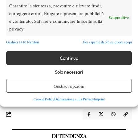
disponibile nell’apposita sezione del sito FITP. La diretta
Garantire la sicurezza, prevenire e rilevare frodi,
streaming è fruibile anche sul sito di Tennis Europe (e sulla
correggere errori, Erogare e presentare pubblicità
relativa app), così come il livescore. L’ingresso è gratuito.
Sempre attivo
e contenuto, Salvare e comunicare le scelte sulla
RISULTATI
privacy.
Singolare maschile. Semifinali: T. Chavez (Esp) b. K. Kosaner
(Tur) 7-5 5-7 6-2, Y. Alexandrescou (Rou) b. T. Behrmann (Aut)
Gestisci 1410 fornitori
Per saperne di più su questi scopi
6-4 6-4.
Singolare femminile. Semifinali: C. Giambelli (Ita) b. T. Deng
Continua
(Swe) 6-4 7-5, S. Depesova (Svk) b. F. Marino (Ita) 6-4 6-2.
Solo necessari
Gestisci opzioni
TAGGED:
Campionati Europei Under 16
Cookie Policy
Dichiarazione sulla Privacy
Imprint
DI TENDENZA