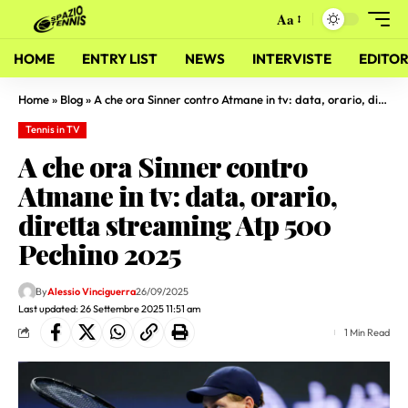
Aa
HOME
ENTRY LIST
NEWS
INTERVISTE
EDITOR
Home
»
Blog
»
A che ora Sinner contro Atmane in tv: data, orario, diretta streaming Atp 500 Pechino 2025
Tennis in TV
A che ora Sinner contro
Atmane in tv: data, orario,
diretta streaming Atp 500
Pechino 2025
By
Alessio Vinciguerra
26/09/2025
Last updated: 26 Settembre 2025 11:51 am
1 Min Read