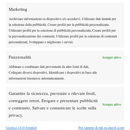
Marketing
DI TENDENZA
Archiviare informazioni su dispositivo e/o accedervi, Utilizzare dati limitati per
la selezione della pubblicità, Creare profili per la pubblicità personalizzata,
Atp
News
Utilizzare profili per la selezione di pubblicità personalizzata, Creare profili per
Masters 1000 Montreal 2026:
la personalizzazione dei contenuti, Utilizzare profili per la selezione di contenuti
Bolelli/Vavassori fuori al primo turno
personalizzati, Sviluppare e migliorare i servizi.
News
Funzionalità
Sempre attivo
Masters 1000 Cincinnati 2026: forfait di
Abbinare e combinare dati provenienti da altre fonti di dati,
Quinn, Sonego entra nel tabellone
Collegare diversi dispositivi, Identificare i dispositivi in base alle
informazioni trasmesse automaticamente.
Tennis in TV
Masters 1000 Cincinnati 2026: a che ora e
Garantire la sicurezza, prevenire e rilevare frodi,
dove vedere il sorteggio del tabellone
correggere errori, Erogare e presentare pubblicità
Sempre attivo
e contenuto, Salvare e comunicare le scelte sulla
News
privacy.
Rusedski sul futuro di Alcaraz: “Non
giocherà lo US Open, forse non lo vedremo
Gestisci 1410 fornitori
Per saperne di più su questi scopi