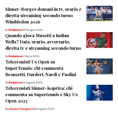
Sinner-Borges domani in tv, orario e
diretta streaming secondo turno
Wimbledon 2026
By
Redazione
30 Giugno 2026
Quando gioca Musetti a Indian
Wells? Data, orario, avversario,
diretta tv e streaming secondo turno
By
Redazione
6 Marzo 2026
Telecronisti Us Open su
SuperTennis: chi commenta
Bronzetti, Darderi, Nardi e Paolini
By
Redazione
24 Agosto 2025
Telecronisti Sinner-Kopriva: chi
commenta su Supertennis e Sky Us
Open 2025
By
Alessio Vinciguerra
28 Agosto 2025