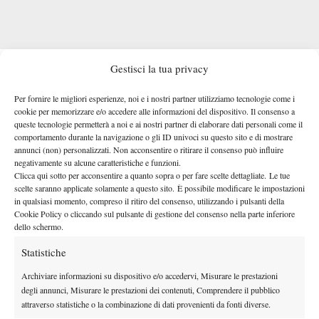
MONTEPREMI TORNEO ATP PECHINO
Gestisci la tua privacy
TUTTE LE ENTRY LIST AGGIORNATE
A CHE ORA GIOCA SINNER CONTRO ATMANE
Per fornire le migliori esperienze, noi e i nostri partner utilizziamo tecnologie come i
cookie per memorizzare e/o accedere alle informazioni del dispositivo. Il consenso a
queste tecnologie permetterà a noi e ai nostri partner di elaborare dati personali come il
Il match tra Jannik Sinner e Terence Atmane si disputerà
comportamento durante la navigazione o gli ID univoci su questo sito e di mostrare
sabato 27 settembre come
3°match a partire dalle 05:00
annunci (non) personalizzati. Non acconsentire o ritirare il consenso può influire
italiane e non prima delle 09:00.
negativamente su alcune caratteristiche e funzioni.
La diretta televisiva è affidata
Clicca qui sotto per acconsentire a quanto sopra o per fare scelte dettagliate. Le tue
Sky Sport
Sky Sport Uno
a
, che trasmetterà l’incontro su
scelte saranno applicate solamente a questo sito. È possibile modificare le impostazioni
(201)
Sky Sport Tennis (203)
e
. Sarà inoltre possibile seguire la
in qualsiasi momento, compreso il ritiro del consenso, utilizzando i pulsanti della
Cookie Policy o cliccando sul pulsante di gestione del consenso nella parte inferiore
Sky Go
sfida anche in streaming tramite le piattaforme
(solo per
dello schermo.
NOW
Tennis Tv
abbonati Sky),
(previo abbonamento) e
(previo
Statistiche
abbonamento).
Archiviare informazioni su dispositivo e/o accedervi, Misurare le prestazioni
degli annunci, Misurare le prestazioni dei contenuti, Comprendere il pubblico
attraverso statistiche o la combinazione di dati provenienti da fonti diverse.