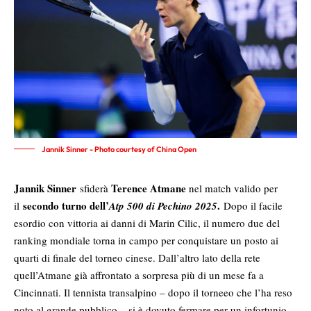
Jannik Sinner - Photo courtesy of China Open
Jannik Sinner
Terence Atmane
sfiderà
nel match valido per
secondo turno dell’
.
il
Atp 500 di Pechino 2025
Dopo il facile
esordio con vittoria ai danni di Marin Cilic, il numero due del
ranking mondiale torna in campo per conquistare un posto ai
quarti di finale del torneo cinese. Dall’altro lato della rete
quell’Atmane già affrontato a sorpresa più di un mese fa a
Cincinnati. Il tennista transalpino – dopo il torneeo che l’ha reso
noto al grande pubblico – si è dovuto fermare per un infortunio,