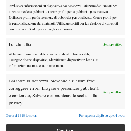
Paolini salta il WTA 1000 di Cincinnati, non
Archiviare informazioni su dispositivo e/o accedervi, Utilizzare dati limitati per
la selezione della pubblicità, Creare profili per la pubblicità personalizzata,
difenderà la finale del 2025
Utilizzare profili per la selezione di pubblicità personalizzata, Creare profili per
la personalizzazione dei contenuti, Utilizzare profili per la selezione di contenuti
Atp
News
personalizzati, Sviluppare e migliorare i servizi.
Masters 1000 Montreal 2026: programma,
orario e ordine di gioco venerdì 7 agosto.
Funzionalità
Sempre attivo
Arnaldi apre sul Centrale
Abbinare e combinare dati provenienti da altre fonti di dati,
Atp
News
Collegare diversi dispositivi, Identificare i dispositivi in base alle
informazioni trasmesse automaticamente.
Masters 1000 Montreal 2026: Darderi
rimonta Shang e vola agli ottavi
Garantire la sicurezza, prevenire e rilevare frodi,
correggere errori, Erogare e presentare pubblicità
Atp
News
Sempre attivo
e contenuto, Salvare e comunicare le scelte sulla
Masters 1000 Montreal 2026: medical time
out per Shang contro Darderi
privacy.
Gestisci 1410 fornitori
Per saperne di più su questi scopi
SOCIAL
Continua