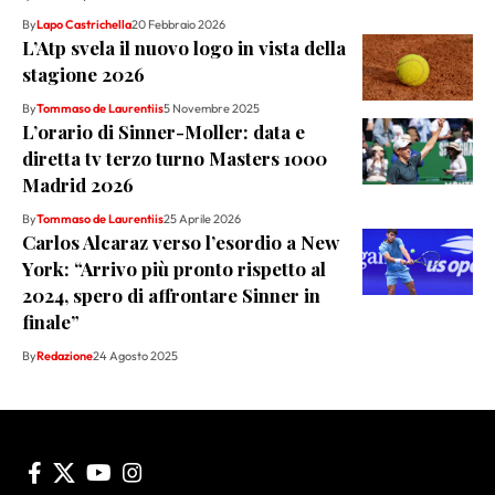
By
Lapo Castrichella
20 Febbraio 2026
L’Atp svela il nuovo logo in vista della
stagione 2026
By
Tommaso de Laurentiis
5 Novembre 2025
L’orario di Sinner-Moller: data e
diretta tv terzo turno Masters 1000
Madrid 2026
By
Tommaso de Laurentiis
25 Aprile 2026
Carlos Alcaraz verso l’esordio a New
York: “Arrivo più pronto rispetto al
2024, spero di affrontare Sinner in
finale”
By
Redazione
24 Agosto 2025