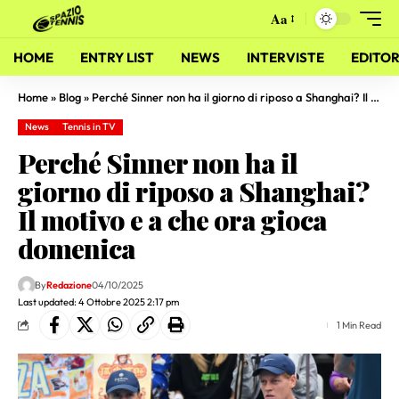
Aa
HOME
ENTRY LIST
NEWS
INTERVISTE
EDITOR
Home
»
Blog
»
Perché Sinner non ha il giorno di riposo a Shanghai? Il motivo e a che ora gioca domenica
News
Tennis in TV
Perché Sinner non ha il
giorno di riposo a Shanghai?
Il motivo e a che ora gioca
domenica
By
Redazione
04/10/2025
Last updated: 4 Ottobre 2025 2:17 pm
1 Min Read