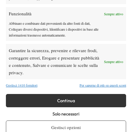
Masters 1000 Montreal 2026: medical time
out per Shang contro Darderi
Funzionalità
Sempre attivo
Abbinare e combinare dati provenienti da altre fonti di dati,
News
Wta
Collegare diversi dispositivi, Identificare i dispositivi in base alle
WTA 1000 Toronto 2026: pioggia pesante,
informazioni trasmesse automaticamente.
gioco sospeso
Garantire la sicurezza, prevenire e rilevare frodi,
correggere errori, Erogare e presentare pubblicità
Sempre attivo
SOCIAL
e contenuto, Salvare e comunicare le scelte sulla
privacy.
Facebook
Gestisci 1410 fornitori
Per saperne di più su questi scopi
Continua
X
Solo necessari
Gestisci opzioni
Instagram