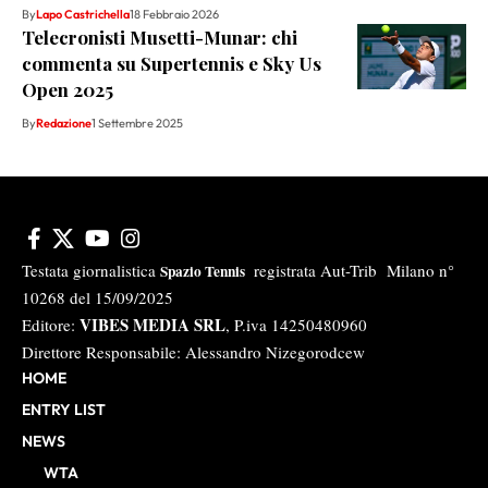
By
Lapo Castrichella
18 Febbraio 2026
Telecronisti Musetti-Munar: chi
commenta su Supertennis e Sky Us
Open 2025
By
Redazione
1 Settembre 2025
Testata giornalistica
registrata Aut-Trib Milano n°
Spazio Tennis
10268 del 15/09/2025
VIBES MEDIA SRL
Editore:
, P.iva 14250480960
Direttore Responsabile: Alessandro Nizegorodcew
HOME
ENTRY LIST
NEWS
WTA