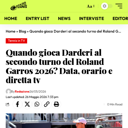
Aa
HOME
ENTRY LIST
NEWS
INTERVISTE
EDITOR
Home
»
Blog
»
Quando gioca Darderi al secondo turno del Roland Garros 2026? Data, orario e diretta tv
Tennis in TV
Quando gioca Darderi al
secondo turno del Roland
Garros 2026? Data, orario e
diretta tv
By
Redazione
26/05/2026
Last updated: 26 Maggio 2026 7:33 pm
0 Min Read