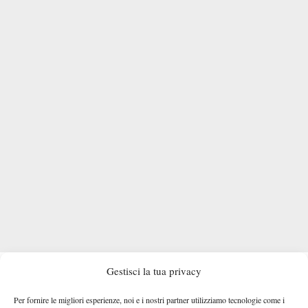
ORARIO E DOVE VEDERE SINNER
Gestisci la tua privacy
La sfida tra Darderi e
Quinn o Comesana
andrà in scena
Per fornire le migliori esperienze, noi e i nostri partner utilizziamo tecnologie come i