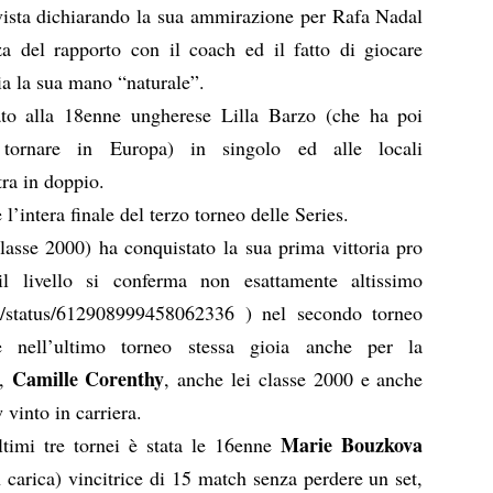
rvista dichiarando la sua ammirazione per Rafa Nadal
a del rapporto con il coach ed il fatto di giocare
ia la sua mano “naturale”.
ato alla 18enne ungherese Lilla Barzo (che ha poi
 tornare in Europa) in singolo ed alle locali
ra in doppio.
l’intera finale del terzo torneo delle Series.
lasse 2000) ha conquistato la sua prima vittoria pro
l livello si conferma non esattamente altissimo
ies/status/612908999458062336
) nel secondo torneo
e nell’ultimo torneo stessa gioia anche per la
Camille Corenthy
n,
, anche lei classe 2000 e anche
vinto in carriera.
Marie Bouzkova
ltimi tre tornei è stata le 16enne
carica) vincitrice di 15 match senza perdere un set,