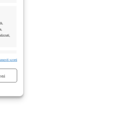
tà,
a,
lizzati,
re attivo
 questi scopi
oni
re attivo