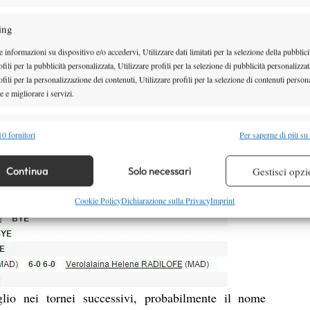
rno
.
ing
 informazioni su dispositivo e/o accedervi, Utilizzare dati limitati per la selezione della pubblici
fili per la pubblicità personalizzata, Utilizzare profili per la selezione di pubblicità personalizzat
fili per la personalizzazione dei contenuti, Utilizzare profili per la selezione di contenuti persona
 e migliorare i servizi.
alità
Semp
0 fornitori
Per saperne di più su
 combinare dati provenienti da altre fonti di dati, Collegare diversi dispositivi,
re i dispositivi in base alle informazioni trasmesse automaticamente.
Continua
Solo necessari
Gestisci opzi
re la sicurezza, prevenire e rilevare frodi, correggere errori,
Cookie Policy
Dichiarazione sulla Privacy
Imprint
 e presentare pubblicità e contenuto, Salvare e comunicare le
Semp
sulla privacy.
io nei tornei successivi, probabilmente il nome