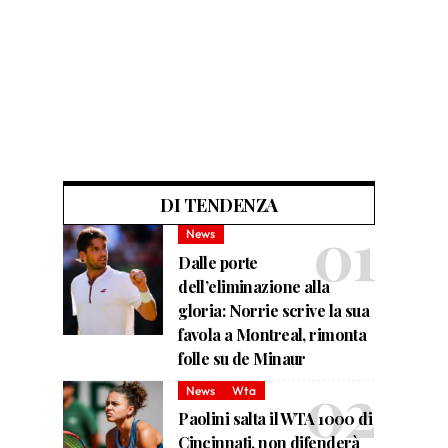
DI TENDENZA
News
Dalle porte
dell’eliminazione alla
gloria: Norrie scrive la sua
favola a Montreal, rimonta
folle su de Minaur
News
Wta
Paolini salta il WTA 1000 di
Cincinnati, non difenderà