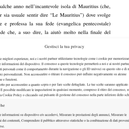
ualche anno nell’incantevole isola di Mauritius (che,
r sia usuale sentir dire “Le Mauritius”) dove svolge
e e professa la sua fede (evangelica pentecostale)
de che, a suo dire, la aiutò molto nella finale del
sso anno (“Misi tutto nelle mani di Dio e questo mi
Gestisci la tua privacy
me stessa”).
a di aiutare le tenniste locali a competere a più alto
le migliori esperienze, noi e i nostri partner utilizziamo tecnologie come i cookie per memorizzar
e informazioni del dispositivo. Il consenso a queste tecnologie permetterà a noi e ai nostri partne
Mary
to stesso del circuito ITF, ha organizzato la “
ati personali come il comportamento durante la navigazione o gli ID univoci su questo sito e di 
n) personalizzati. Non acconsentire o ritirare il consenso può influire negativamente su alcune
una serie di 4 tornei consecutivi su isole dell’Oceano
che e funzioni.
 Mauritius, Reunion).
otto per acconsentire a quanto sopra o per fare scelte dettagliate. Le tue scelte saranno applicate
 È possibile modificare le impostazioni in qualsiasi momento, compreso il ritiro del consenso, ut
ilità in questa parte del mondo vicina all’Africa a
la Cookie Policy o cliccando sul pulsante di gestione del consenso nella parte inferiore dello sc
mezzi a disposizione ma hanno potenziale e che fino
che
rtunità di giocare tornei professionistici”
e informazioni su dispositivo e/o accedervi, Misurare le prestazioni degli annunci, Misurare le
simo a livello di partecipazione in quanto il primo
ni dei contenuti, Comprendere il pubblico attraverso statistiche o la combinazione di dati proveni
ar) ha visto l’assenza di giocatrici nel tabellone di
rse.