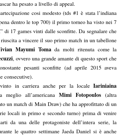
car ha pesato a livello di appeal.
tecipazione cosi modesto (tds #1 è stata l’indiana
ena dentro le top 700) il primo torneo ha visto nei 7
a” di 17 games vinti dalle sconfitte. Da segnalare che
 riuscita a vincere il suo primo match in un tabellone
ivian Mayumi Toma
da molti ritenuta come la
ecuzzi
, ovvero una grande amante di questo sport che
nostante pesanti sconfitte (ad aprile 2015 aveva
te consecutive).
Iariniaina
into in carriera anche per la locale
Mimi Fotopoulos
a meglio all’americana
(altra
nto un match di Main Draw) che ha approfittato di un
arie locali in primo e secondo turno) prima di venire
rti da una delle protagoniste dell’intera serie, la
urante le quattro settimane Jaeda Daniel si è anche