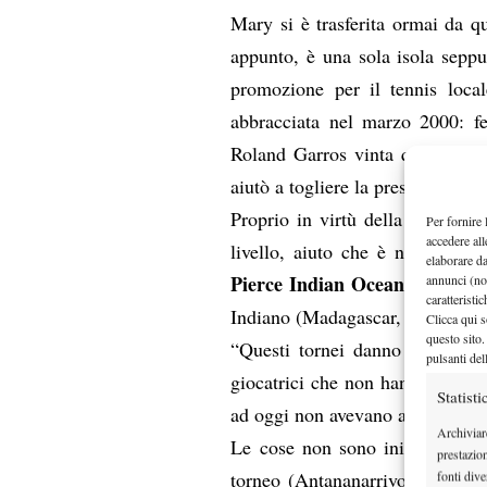
Mary si è trasferita ormai da q
appunto, è una sola isola seppu
promozione per il tennis local
abbracciata nel marzo 2000: fe
Roland Garros vinta quello ste
aiutò a togliere la pressione da 
Proprio in virtù della sua vogli
Per fornire 
accedere all
livello, aiuto che è nello spiri
elaborare d
Pierce Indian Ocean Series
annunci (no
”, 
caratteristi
Indiano (Madagascar, Mauritius,
Clicca qui s
questo sito.
“Questi tornei danno una possib
pulsanti del
giocatrici che non hanno molti 
Statisti
ad oggi non avevano avuto l’oppo
Archiviar
Le cose non sono iniziate benis
prestazio
torneo (Antananarrivo, Madagasc
fonti dive