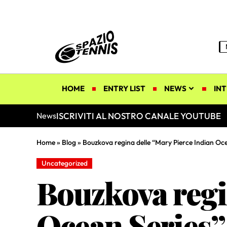
HOME
ENTRY LIST
NEWS
INT
ISCRIVITI AL NOSTRO CANALE YOUTUBE
News
Home
»
Blog
»
Bouzkova regina delle “Mary Pierce Indian Oc
Uncategorized
Bouzkova regi
Ocean Series”