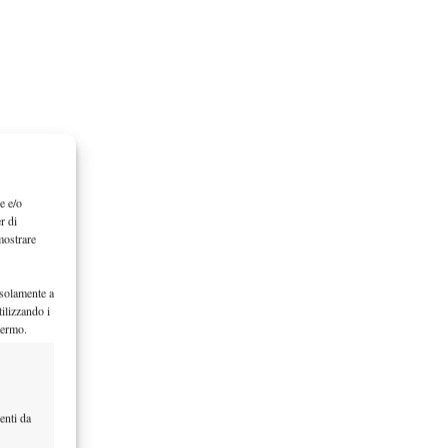
e e/o
r di
mostrare
 solamente a
ilizzando i
hermo.
enti da