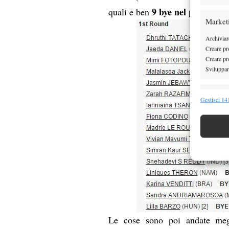
9 bye nel primo tu
quali e ben
Market
Archiviare
Creare pro
Creare pro
Sviluppare
Funzion
Gestisci 141
Abbinare e
Identifica
Garanti
Erogare
scelte 
Le cose sono poi andate megl