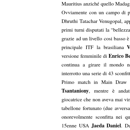
Mauritius anziché quello Madagas
Ovviamente con un campo di par
Dhruthi Tatachar Venugopal, app
primi turni disputati la “bellezz
grazie ad un livello cosi basso è
V
principale ITF la brasiliana
Enrico B
versione femminile di
continua a girare il mondo no
interrotto una serie di 43 sconfit
Primo match in Main Draw v
Tsantaniony
, mentre è andat
giocatrice che non aveva mai vi
tabellone fortunato (due avvers
onorevolmente sconfitta nei qua
Jaeda Daniel
15enne USA
. D