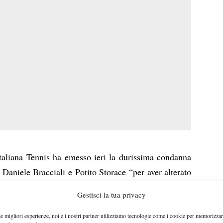
italiana Tennis ha emesso ieri la durissima condanna
 Daniele Bracciali e Potito Storace “per aver alterato
ne di realizzare guadagni illeciti tramite scommesse”.
Gestisci la tua privacy
o state comminate anche una multa di 40mila euro
er Starace.
le migliori esperienze, noi e i nostri partner utilizziamo tecnologie come i cookie per memorizzar