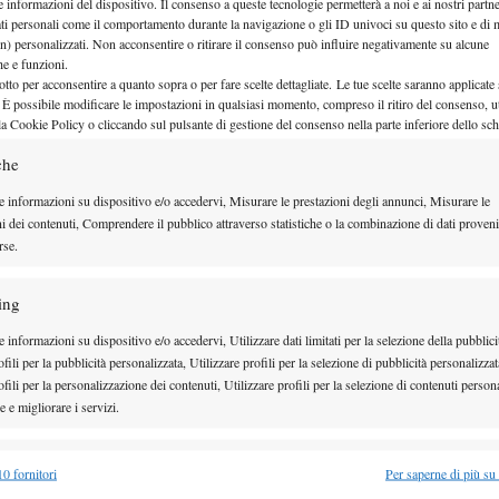
e informazioni del dispositivo. Il consenso a queste tecnologie permetterà a noi e ai nostri partne
del reato penale, è seguita dal PM Roberto di Martino
ati personali come il comportamento durante la navigazione o gli ID univoci su questo sito e di 
n) personalizzati. Non acconsentire o ritirare il consenso può influire negativamente su alcune
cusa i due giocatori di associazione per delinquere
che e funzioni.
er poi incassare le vincite con le scommesse.
otto per acconsentire a quanto sopra o per fare scelte dettagliate. Le tue scelte saranno applicate
 È possibile modificare le impostazioni in qualsiasi momento, compreso il ritiro del consenso, ut
intercettazioni e di chat che avrebbero coinvolto i due
la Cookie Policy o cliccando sul pulsante di gestione del consenso nella parte inferiore dello sc
 gli investigatori hanno messo le mani a seguito delle
che
messe. Loro si sono sempre difesi, respingendo
e informazioni su dispositivo e/o accedervi, Misurare le prestazioni degli annunci, Misurare le
o la prima sospensione cautelare, hanno ripreso a
ni dei contenuti, Comprendere il pubblico attraverso statistiche o la combinazione di dati proveni
rse.
nale ATP. Lo scorso 7 luglio i due giocatori avevano
iso di conclusione delle indagini e ora, molto
ing
a giudizio.
 informazioni su dispositivo e/o accedervi, Utilizzare dati limitati per la selezione della pubblici
a del Tribunale sportivo federale che impedisce loro
fili per la pubblicità personalizzata, Utilizzare profili per la selezione di pubblicità personalizzat
prese le esibizioni, le attività di circolo, non possono
fili per la personalizzazione dei contenuti, Utilizzare profili per la selezione di contenuti persona
 e migliorare i servizi.
aestro di tennis.
lascia spazio alla possibilità di riconsiderare la
alità
Semp
0 fornitori
Per saperne di più su
ito di un processo di primo grado – ha dichiarato il