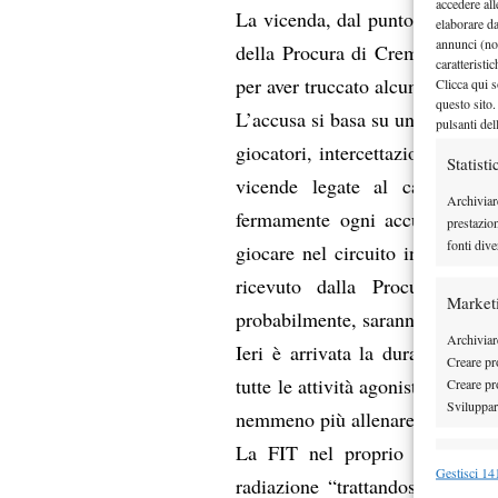
accedere all
La vicenda, dal punto di vista 
elaborare d
annunci (no
della Procura di Cremona che ac
caratteristi
per aver truccato alcuni match p
Clicca qui s
questo sito.
L’accusa si basa su una serie di 
pulsanti del
giocatori, intercettazioni su cui
Statisti
vicende legate al calcioscom
Archiviar
fermamente ogni accusa e, dop
prestazio
fonti dive
giocare nel circuito internazio
ricevuto dalla Procura l’avv
Market
probabilmente, saranno rinviati 
Archiviare
Ieri è arrivata la dura sentenz
Creare pro
tutte le attività agonistiche, com
Creare pro
Sviluppare
nemmeno più allenare o fare il m
La FIT nel proprio comunicato 
Funzion
Gestisci 141
radiazione “trattandosi dell’es