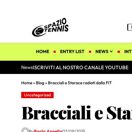
HOME
ENTRY LIST
NEWS
INT
ISCRIVITI AL NOSTRO CANALE YOUTUBE
News
Home
»
Blog
»
Bracciali e Starace radiati dalla FIT
Uncategorized
Bracciali e Sta
By
Paolo Angella
07/08/2015