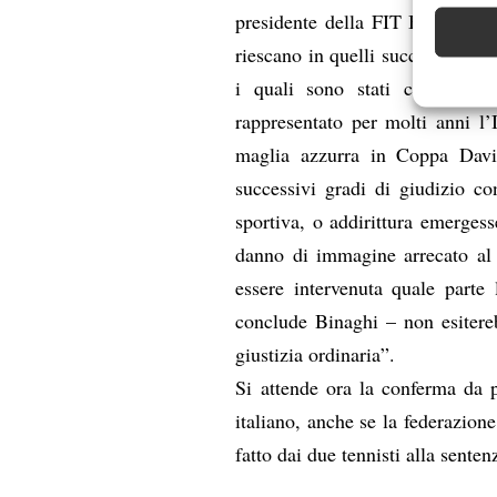
Abbinare e
presidente della FIT Binaghi –
Identifica
riescano in quelli successivi a 
Garanti
i quali sono stati condannat
Erogare
rappresentato per molti anni l
scelte 
maglia azzurra in Coppa Davi
successivi gradi di giudizio co
sportiva, o addirittura emergesse
danno di immagine arrecato al 
essere intervenuta quale parte
conclude Binaghi – non esitere
giustizia ordinaria”.
Si attende ora la conferma da p
italiano, anche se la federazione
fatto dai due tennisti alla senten