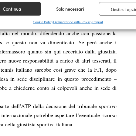
 combinare dati provenienti da altre fonti di dati, Collegare diversi dispositivi,
 non possiamo che augurarci che Bracciali e Starace
re i dispositivi in base alle informazioni trasmesse automaticamente.
Continua
Solo necessari
Gestisci opzi
dimostrare di non aver commesso i gravissimi fatti per
re la sicurezza, prevenire e rilevare frodi, correggere errori,
Cookie Policy
Dichiarazione sulla Privacy
Imprint
i dal Tribunale Federale. Daniele e Potito hanno
 e presentare pubblicità e contenuto, Salvare e comunicare le
Semp
’Italia nel mondo, difendendo anche con passione la
sulla privacy.
s, e questo non va dimenticato. Se però anche i
nfermassero quanto sin qui accertato dalla giustizia
ro nuove responsabilità a carico di altri tesserati, il
tennis italiano sarebbe così grave che la FIT, dopo
 lesa in sede disciplinare in questo procedimento –
bbe a chiederne conto ai colpevoli anche in sede di
arte dell’ATP della decisione del tribunale sportivo
 internazionale potrebbe aspettare l’eventuale ricorso
za della giustizia sportiva italiana.