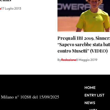
e
17 Luglio 2013
Prequali IBI 2019, Sinner
“Sapevo sarebbe stata bat
contro Musetti” (VIDEO)
By
Redazione
8 Maggio 2019
HOME
ENTRY LIST
b Milano n° 10268 del 15/09/2025
NEWS