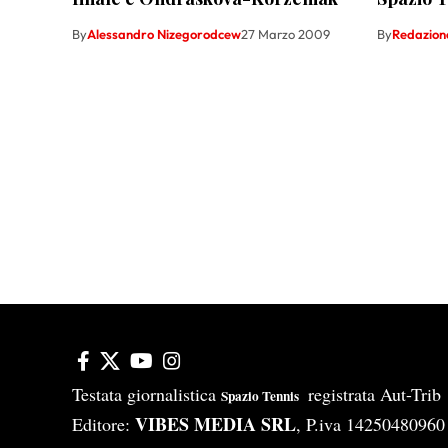
By
Alessandro Nizegorodcew
27 Marzo 2009
By
Redazion
Testata giornalistica
registrata Aut-Tri
Spazio Tennis
VIBES MEDIA SRL
Editore:
, P.iva 14250480960