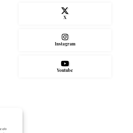
X
Instagram
Youtube
e e/o