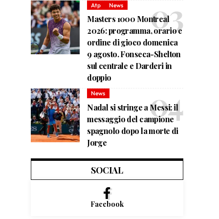
Atp
News
Masters 1000 Montreal
2026: programma, orario e
ordine di gioco domenica
9 agosto. Fonseca-Shelton
sul centrale e Darderi in
doppio
News
Nadal si stringe a Messi: il
messaggio del campione
spagnolo dopo la morte di
Jorge
SOCIAL
Facebook