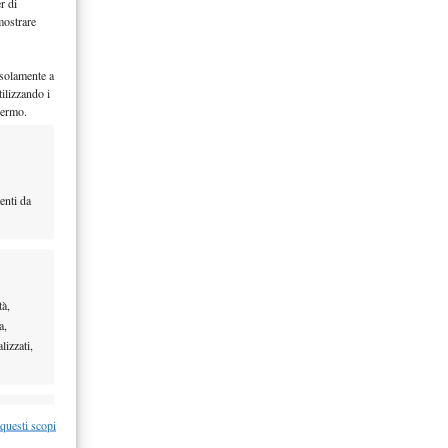
r di
mostrare
 solamente a
ilizzando i
hermo.
enti da
tà,
a,
lizzati,
re attivo
 questi scopi