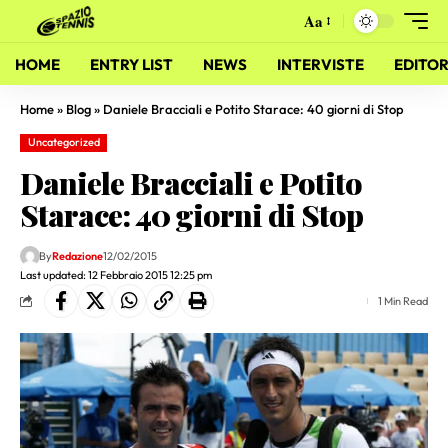
Aa
HOME
ENTRY LIST
NEWS
INTERVISTE
EDITOR
Home
»
Blog
»
Daniele Bracciali e Potito Starace: 40 giorni di Stop
Uncategorized
Daniele Bracciali e Potito
Starace: 40 giorni di Stop
By
Redazione
12/02/2015
Last updated: 12 Febbraio 2015 12:25 pm
1 Min Read