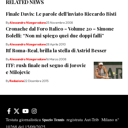
RELATED NEWS
Finale Davis: Le parole dell’inviato Riccardo Bisti
By
Alessandro Nizegorodcew
25 Novembre 2008
Cronache dal Foro Italico – Volume 20 – Simone
Bolelli: “Non mi spiego quei due doppi falli”
By
Alessandro Nizegorodcew
28 Aprile 2010
Itf Roma-Real, brilla la stella di Astrid Besser
By
Alessandro Nizegorodcew
16 Marzo 2008
ITF: rush finale nel segno di Jorovic
e Milojevic
By
Redazione
22 Dicembre 2015
Testata giornalistica
registrata Aut-Trib Milano n°
Spazio Tennis
10268 del 15/09/2025