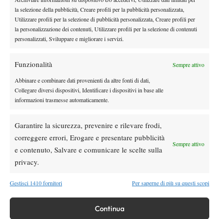
la selezione della pubblicità, Creare profili per la pubblicità personalizzata,
Utilizzare profili per la selezione di pubblicità personalizzata, Creare profili per
la personalizzazione dei contenuti, Utilizzare profili per la selezione di contenuti
DI TENDENZA
personalizzati, Sviluppare e migliorare i servizi.
Atp
News
Sinner, 84 settimane da numero 1 ATP:
Funzionalità
Sempre attivo
avvicinato ancora Agassi
Abbinare e combinare dati provenienti da altre fonti di dati,
Collegare diversi dispositivi, Identificare i dispositivi in base alle
Atp
News
informazioni trasmesse automaticamente.
Montreal, Mensik ai quarti: battuto Van de
Zandschulp, ora Shelton
Garantire la sicurezza, prevenire e rilevare frodi,
correggere errori, Erogare e presentare pubblicità
Sempre attivo
e contenuto, Salvare e comunicare le scelte sulla
Atp
News
Montreal, Merida supera Griekspoor e vola
privacy.
ai quarti: l’ascesa dello spagnolo continua
Gestisci 1410 fornitori
Per saperne di più su questi scopi
News
Continua
Masters 1000 Montreal 2026: Fonseca