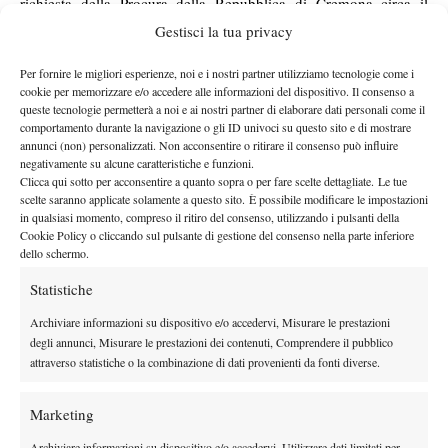
richiesta della Procura della Repubblica di Cremona circa il
provvedimento cautelare, fondato sul timore di reiterazione di
Gestisci la tua privacy
illeciti sportivi.
Per fornire le migliori esperienze, noi e i nostri partner utilizziamo tecnologie come i
La durata della sospensione è stata fissata in 40 giorni, periodo
cookie per memorizzare e/o accedere alle informazioni del dispositivo. Il consenso a
durante il quale la Procura federale continuerà a istruire il
queste tecnologie permetterà a noi e ai nostri partner di elaborare dati personali come il
procedimento nell’ambito del quale aveva effettuato la richiesta
comportamento durante la navigazione o gli ID univoci su questo sito e di mostrare
annunci (non) personalizzati. Non acconsentire o ritirare il consenso può influire
di provvedimento cautelare.
negativamente su alcune caratteristiche e funzioni.
Clicca qui sotto per acconsentire a quanto sopra o per fare scelte dettagliate. Le tue
scelte saranno applicate solamente a questo sito. È possibile modificare le impostazioni
in qualsiasi momento, compreso il ritiro del consenso, utilizzando i pulsanti della
Cookie Policy o cliccando sul pulsante di gestione del consenso nella parte inferiore
TAGGED:
Daniele Bracciali
I Problemi della Fit
dello schermo.
Potito Starace
Scommesse
Tribunale
Statistiche
Archiviare informazioni su dispositivo e/o accedervi, Misurare le prestazioni
degli annunci, Misurare le prestazioni dei contenuti, Comprendere il pubblico
attraverso statistiche o la combinazione di dati provenienti da fonti diverse.
Marketing
Nessun commento
Devi essere
connesso
per inviare un commento.
Archiviare informazioni su dispositivo e/o accedervi, Utilizzare dati limitati per