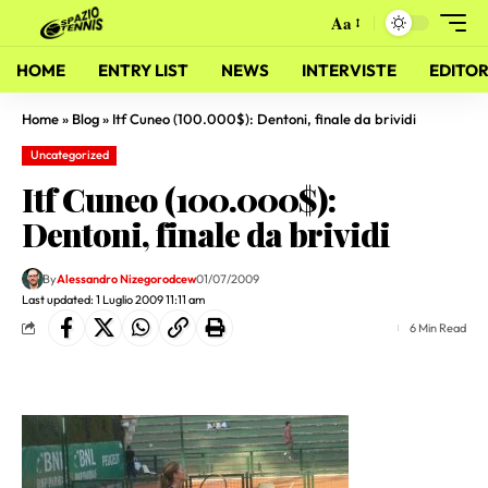
Aa
HOME
ENTRY LIST
NEWS
INTERVISTE
EDITOR
Home
»
Blog
»
Itf Cuneo (100.000$): Dentoni, finale da brividi
Uncategorized
Itf Cuneo (100.000$):
Dentoni, finale da brividi
By
Alessandro Nizegorodcew
01/07/2009
Last updated: 1 Luglio 2009 11:11 am
6 Min Read