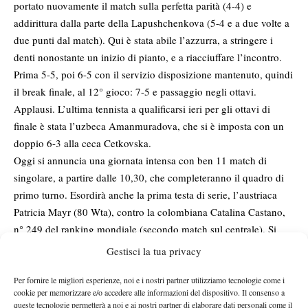
portato nuovamente il match sulla perfetta parità (4-4) e
addirittura dalla parte della Lapushchenkova (5-4 e a due volte a
due punti dal match). Qui è stata abile l’azzurra, a stringere i
denti nonostante un inizio di pianto, e a riacciuffare l’incontro.
Prima 5-5, poi 6-5 con il servizio disposizione mantenuto, quindi
il break finale, al 12° gioco: 7-5 e passaggio negli ottavi.
Applausi. L’ultima tennista a qualificarsi ieri per gli ottavi di
finale è stata l’uzbeca Amanmuradova, che si è imposta con un
doppio 6-3 alla ceca Cetkovska.
Oggi si annuncia una giornata intensa con ben 11 match di
singolare, a partire dalle 10,30, che completeranno il quadro di
primo turno. Esordirà anche la prima testa di serie, l’austriaca
Patricia Mayr (80 Wta), contro la colombiana Catalina Castano,
n° 249 del ranking mondiale (secondo match sul centrale). Si
prospetta equilibrata la sfida tra la ceca Sandra Zahlavova, già
Gestisci la tua privacy
presente in diverse occasioni nel tabellone di Cuneo, e l’austriaca
Meusburger (campo 1 ore 10,30). La prima è la numero 137
Per fornire le migliori esperienze, noi e i nostri partner utilizziamo tecnologie come i
cookie per memorizzare e/o accedere alle informazioni del dispositivo. Il consenso a
Wta, la seconda la 128. Interesse elevato anche per vedere
queste tecnologie permetterà a noi e ai nostri partner di elaborare dati personali come il