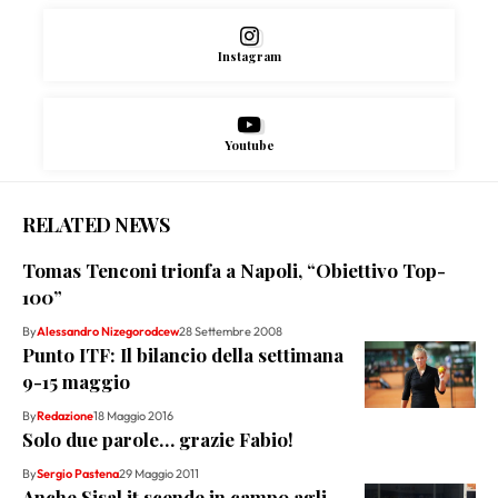
Instagram
Youtube
RELATED NEWS
Tomas Tenconi trionfa a Napoli, “Obiettivo Top-
100”
By
Alessandro Nizegorodcew
28 Settembre 2008
Punto ITF: Il bilancio della settimana
9-15 maggio
By
Redazione
18 Maggio 2016
Solo due parole… grazie Fabio!
By
Sergio Pastena
29 Maggio 2011
Anche Sisal.it scende in campo agli