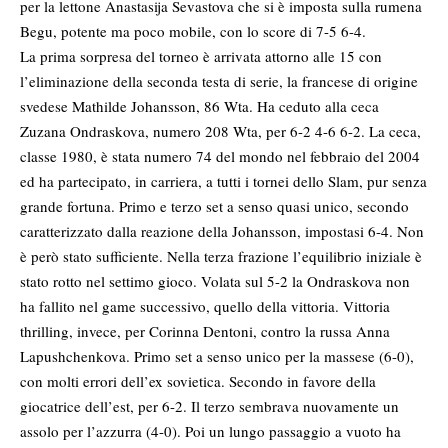
per la lettone Anastasija Sevastova che si è imposta sulla rumena
Begu, potente ma poco mobile, con lo score di 7-5 6-4.
La prima sorpresa del torneo è arrivata attorno alle 15 con
l’eliminazione della seconda testa di serie, la francese di origine
svedese Mathilde Johansson, 86 Wta. Ha ceduto alla ceca
Zuzana Ondraskova, numero 208 Wta, per 6-2 4-6 6-2. La ceca,
classe 1980, è stata numero 74 del mondo nel febbraio del 2004
ed ha partecipato, in carriera, a tutti i tornei dello Slam, pur senza
grande fortuna. Primo e terzo set a senso quasi unico, secondo
caratterizzato dalla reazione della Johansson, impostasi 6-4. Non
è però stato sufficiente. Nella terza frazione l’equilibrio iniziale è
stato rotto nel settimo gioco. Volata sul 5-2 la Ondraskova non
ha fallito nel game successivo, quello della vittoria. Vittoria
thrilling, invece, per Corinna Dentoni, contro la russa Anna
Lapushchenkova. Primo set a senso unico per la massese (6-0),
con molti errori dell’ex sovietica. Secondo in favore della
giocatrice dell’est, per 6-2. Il terzo sembrava nuovamente un
assolo per l’azzurra (4-0). Poi un lungo passaggio a vuoto ha