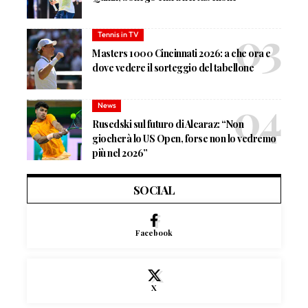
Tennis in TV
Masters 1000 Cincinnati 2026: a che ora e
dove vedere il sorteggio del tabellone
News
Rusedski sul futuro di Alcaraz: “Non
giocherà lo US Open, forse non lo vedremo
più nel 2026”
SOCIAL
Facebook
X