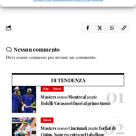
di Torino all’Orange Club North Tennis.
Nessun commento
Devi essere
connesso
per inviare un commento.
DI TENDENZA
Atp
News
Masters 1000 Montreal 2026:
Bolelli/Vavassori fuori al primo turno
News
Masters 1000 Cincinnati 2026: forfait di
Quinn, Sonego entra nel tabellone