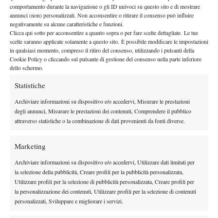
all’opera la francese Claire De Gubernatis, una delle quattro
comportamento durante la navigazione o gli ID univoci su questo sito e di mostrare
annunci (non) personalizzati. Non acconsentire o ritirare il consenso può influire
qualificate, contro la tedesca Petkovic, numero 99 Wta e quinta
negativamente su alcune caratteristiche e funzioni.
giocatrice del seeding (terzo match sul campo 7). Sulla carta
Clicca qui sotto per acconsentire a quanto sopra o per fare scelte dettagliate. Le tue
l’equilibrio sarà la nota dominante del testa a testa tra la tedesca
scelte saranno applicate solamente a questo sito. È possibile modificare le impostazioni
in qualsiasi momento, compreso il ritiro del consenso, utilizzando i pulsanti della
Schruff (135 Wta) e la slovena Klepac (144) (campo 8 alle 12).
Cookie Policy o cliccando sul pulsante di gestione del consenso nella parte inferiore
Chiamata all’esordio anche la n° 4 del tabellone, la svizzera
dello schermo.
Voegele, contro la ceca Pliskova, “calda” in quanto proveniente
Statistiche
dal tabellone preliminare (quarto match sul centrale). Un altro
Archiviare informazioni su dispositivo e/o accedervi, Misurare le prestazioni
testa a testa tutto straniero sarà quello tra l’americana Lepchenko,
degli annunci, Misurare le prestazioni dei contenuti, Comprendere il pubblico
numero 6 del tabellone e 102 Wta, e la croata Martic, numero
attraverso statistiche o la combinazione di dati provenienti da fonti diverse.
133 del ranking mondiale (campo 7 alle 10,30). Un programma
molto azzurro, quello di domani, nel quale non mancherà un
Marketing
derby. Lo giocheranno la giovane Nastassja Burnett, wild card
Archiviare informazioni su dispositivo e/o accedervi, Utilizzare dati limitati per
(521 Wta) e Alberta Brianti, numero 8 del seeding e “cliente”
la selezione della pubblicità, Creare profili per la pubblicità personalizzata,
abituale a Cuneo (campo centrale alle 10,30). La parmense è
Utilizzare profili per la selezione di pubblicità personalizzata, Creare profili per
reduce dal primo turno di Wimbledon, conquistato attraverso le
la personalizzazione dei contenuti, Utilizzare profili per la selezione di contenuti
qualificazioni e perso contro la connazionale Garbin,
personalizzati, Sviluppare e migliorare i servizi.
protagonista mancata al Country e campionessa uscente del