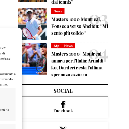
dal tennis”
News
Masters 1000 Montreal,
Fonseca verso Shelton: “Mi
sento più solido”
Atp
News
e e/o
r di
Masters 1000 | Montreal
mostrare
amara per l’Italia: Arnaldi
ko, Darderi resta l’ultima
 solamente a
speranza azzurra
ilizzando i
hermo.
SOCIAL
enti da
Facebook