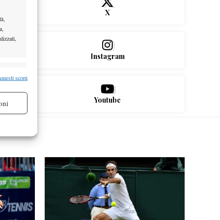
X
tà,
a,
lizzati,
Instagram
re attivo
 questi scopi
Youtube
oni
re attivo