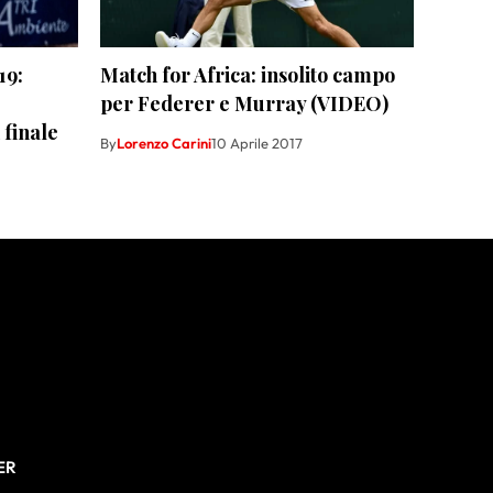
19:
Match for Africa: insolito campo
per Federer e Murray (VIDEO)
 finale
By
Lorenzo Carini
10 Aprile 2017
ER