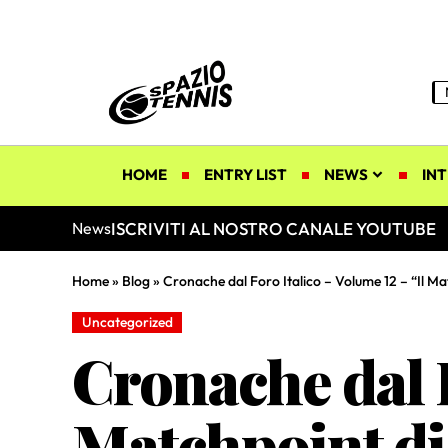
HOME
ENTRY LIST
NEWS
INT
ISCRIVITI AL NOSTRO CANALE YOUTUBE
News
Home
»
Blog
»
Cronache dal Foro Italico – Volume 12 – “Il M
Uncategorized
Cronache dal F
Matchpoint d