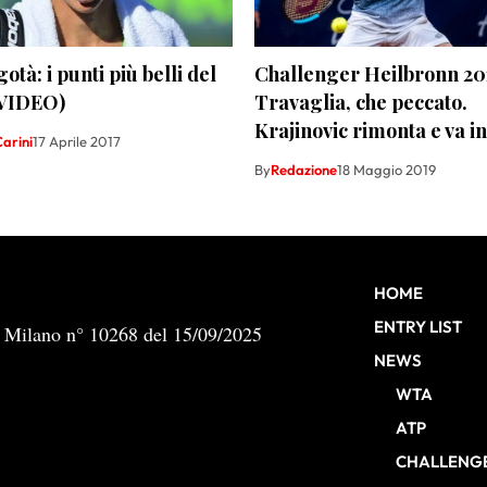
tà: i punti più belli del
Challenger Heilbronn 20
(VIDEO)
Travaglia, che peccato.
Krajinovic rimonta e va in
arini
17 Aprile 2017
By
Redazione
18 Maggio 2019
HOME
ENTRY LIST
b Milano n° 10268 del 15/09/2025
NEWS
WTA
ATP
CHALLENG