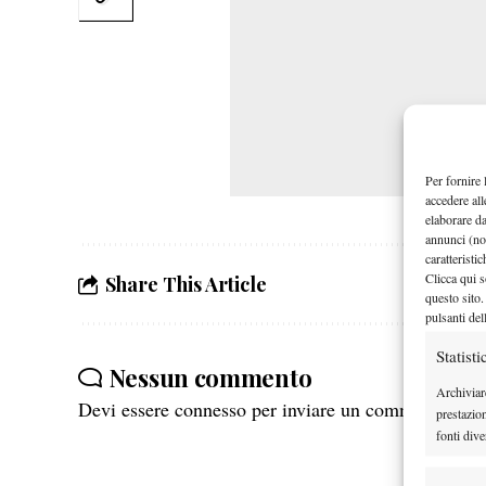
Per fornire 
accedere all
elaborare d
annunci (no
caratteristi
Clicca qui s
Share This Article
questo sito.
pulsanti del
Statisti
Nessun commento
Archiviar
Devi essere
connesso
per inviare un commento.
prestazio
fonti dive