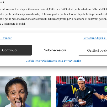
ing
 informazioni su dispositivo e/o accedervi, Utilizzare dati limitati per la selezione della pubblici
fili per la pubblicità personalizzata, Utilizzare profili per la selezione di pubblicità personalizzat
fili per la personalizzazione dei contenuti, Utilizzare profili per la selezione di contenuti persona
 e migliorare i servizi.
alità
Semp
0 fornitori
Per saperne di più su
 combinare dati provenienti da altre fonti di dati, Collegare diversi dispositivi,
re i dispositivi in base alle informazioni trasmesse automaticamente.
Continua
Solo necessari
Gestisci opzi
re la sicurezza, prevenire e rilevare frodi, correggere errori,
Cookie Policy
Dichiarazione sulla Privacy
Imprint
 e presentare pubblicità e contenuto, Salvare e comunicare le
Semp
sulla privacy.