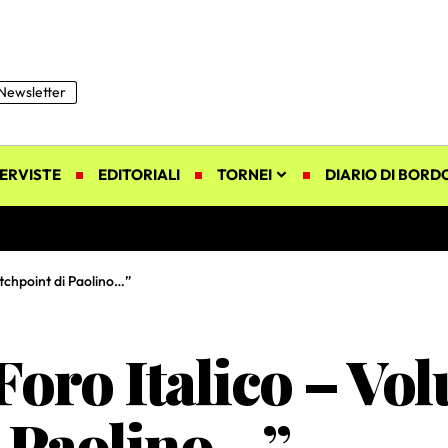
Newsletter
ERVISTE
EDITORIALI
TORNEI
DIARIO DI BORD
atchpoint di Paolino…”
oro Italico – Vol
i Paolino…”