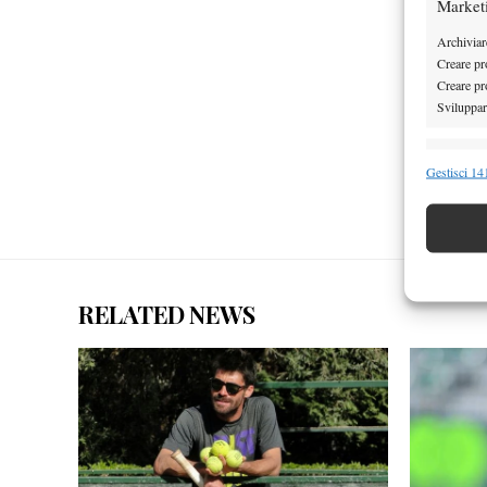
Market
Archiviare
Creare pro
Creare pro
Sviluppare
Funzion
Gestisci 141
Abbinare e
Identifica
Garanti
Erogare
RELATED NEWS
scelte 