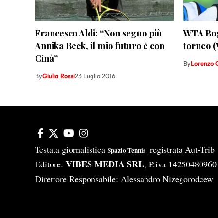
Francesco Aldi: “Non seguo più
WTA Bogo
Annika Beck, il mio futuro è con
torneo 
Cinà”
By
Lorenzo C
By
Giulia Rossi
23 Luglio 2016
Testata giornalistica
registrata Aut-Tri
Spazio Tennis
VIBES MEDIA SRL
Editore:
, P.iva 14250480960
Direttore Responsabile: Alessandro Nizegorodcew