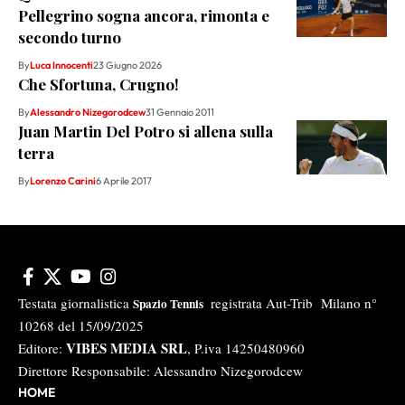
Pellegrino sogna ancora, rimonta e
secondo turno
By
Luca Innocenti
23 Giugno 2026
Che Sfortuna, Crugno!
By
Alessandro Nizegorodcew
31 Gennaio 2011
Juan Martin Del Potro si allena sulla
terra
By
Lorenzo Carini
6 Aprile 2017
Testata giornalistica
registrata Aut-Trib Milano n°
Spazio Tennis
10268 del 15/09/2025
VIBES MEDIA SRL
Editore:
, P.iva 14250480960
Direttore Responsabile: Alessandro Nizegorodcew
HOME