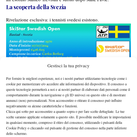
La scoperta della Svezia
Rivelazione esclusiva: i tennisti svedesi esistono.
Gestisci la tua privacy
Per
rendersene
Per fornire le migliori esperienze, noi e i nostri partner utilizziamo tecnologie come i
cookie per memorizzare e/o accedere alle informazioni del dispositivo. Il consenso a
conto, però,
queste tecnologie permetterà a noi e ai nostri partner di elaborare dati personali come il
bisogna ogni
comportamento durante la navigazione o gli ID univoci su questo sito e di mostrare
annunci (non) personalizzati. Non acconsentire o ritirare il consenso può influire
volta
negativamente su alcune caratteristiche e funzioni.
aspettare il
Clicca qui sotto per acconsentire a quanto sopra o per fare scelte dettagliate. Le tue
torneo di
scelte saranno applicate solamente a questo sito. È possibile modificare le impostazioni
in qualsiasi momento, compreso il ritiro del consenso, utilizzando i pulsanti della
Bastad,
Cookie Policy o cliccando sul pulsante di gestione del consenso nella parte inferiore
dove
dello schermo.