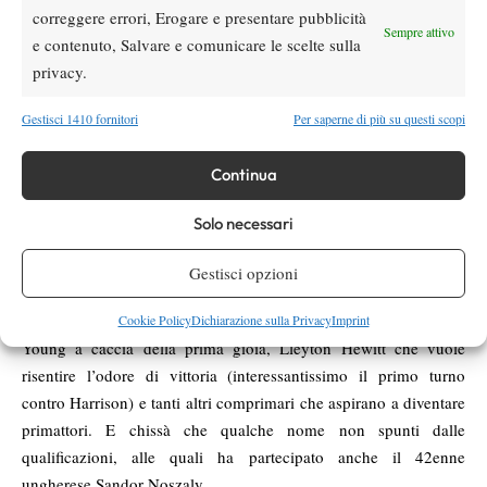
correggere errori, Erogare e presentare pubblicità
Sempre attivo
e contenuto, Salvare e comunicare le scelte sulla
privacy.
Non inganni
Gestisci 1410 fornitori
Per saperne di più su questi scopi
la presenza
Confermo tutto
di Isner e
Continua
Newport
Karlovic come top seed del torneo di
: a vincere alla
fine potrebbero essere loro come chiunque altro, visto che la
Solo necessari
sede della Hall of Fame non ha mai risparmiato sorprese. Come
lo scorso anno, quando fu Mahut a catturare un titolo che gli era
Gestisci opzioni
sfuggito per un pelo qualche anno prima come Santoro.
Ma ci sono tanti altri nel gruppo dei papabili, tra cui Sock e
Cookie Policy
Dichiarazione sulla Privacy
Imprint
Young a caccia della prima gioia, Lleyton Hewitt che vuole
risentire l’odore di vittoria (interessantissimo il primo turno
contro Harrison) e tanti altri comprimari che aspirano a diventare
primattori. E chissà che qualche nome non spunti dalle
qualificazioni, alle quali ha partecipato anche il 42enne
ungherese Sandor Noszaly.