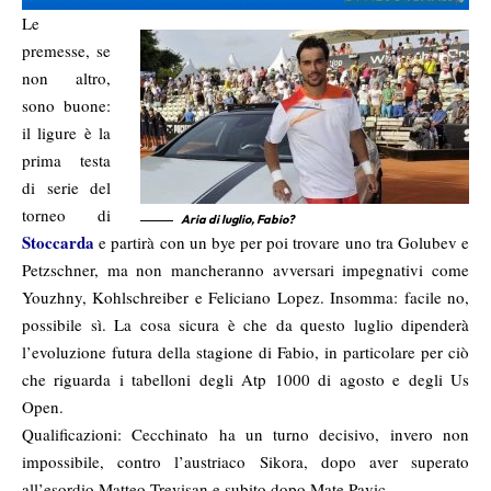
Le
premesse, se
non altro,
sono buone:
il ligure è la
prima testa
di serie del
torneo di
Aria di luglio, Fabio?
Stoccarda
e partirà con un bye per poi trovare uno tra Golubev e
Petzschner, ma non mancheranno avversari impegnativi come
Youzhny, Kohlschreiber e Feliciano Lopez. Insomma: facile no,
possibile sì. La cosa sicura è che da questo luglio dipenderà
l’evoluzione futura della stagione di Fabio, in particolare per ciò
che riguarda i tabelloni degli Atp 1000 di agosto e degli Us
Open.
Qualificazioni: Cecchinato ha un turno decisivo, invero non
impossibile, contro l’austriaco Sikora, dopo aver superato
all’esordio Matteo Trevisan e subito dopo Mate Pavic.