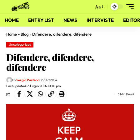
Aa
HOME
ENTRY LIST
NEWS
INTERVISTE
EDITOR
Home
»
Blog
»
Difendere, difendere, difendere
Uncategorized
Difendere, difendere,
difendere
By
Sergio Pastena
06/07/2014
Last updated: 6 Luglio 2014 10:01 pm
3 Min Read