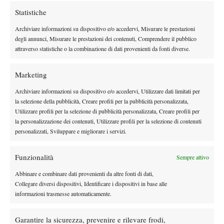
qualche wild
Statistiche
card
Archiviare informazioni su dispositivo e/o accedervi, Misurare le prestazioni
permette di
Esiste, esisteeeee!!!
degli annunci, Misurare le prestazioni dei contenuti, Comprendere il pubblico
veder sventolare di nuovo in un main draw la bandiera che in
attraverso statistiche o la combinazione di dati provenienti da fonti diverse.
passato è stata portata in alta da Borg e Wilander, Johansson e
Norman. Ora ci sono Elias Ymer, Markus Eriksson e Christian
Marketing
Lindell: tutti abbastanza giovani, probabilmente solo il primo con
Archiviare informazioni su dispositivo e/o accedervi, Utilizzare dati limitati per
qualche speranza in più.
la selezione della pubblicità, Creare profili per la pubblicità personalizzata,
Parlando dei protagonisti, il primo è senza dubbio l’infaticabile
Utilizzare profili per la selezione di pubblicità personalizzata, Creare profili per
David Ferrer, che con Robredo e Verdasco va a formare un trio
la personalizzazione dei contenuti, Utilizzare profili per la selezione di contenuti
mica da ridere di spagnoli. Il ruolo di guastatore è affidato a
personalizzati, Sviluppare e migliorare i servizi.
Jerzy Janowicz, mentre le speranze italiane sono affidate a Paolo
Lorenzi, che contro Eriksson non ha un compito impossibile.
Funzionalità
Sempre attivo
L’erba buona
Abbinare e combinare dati provenienti da altre fonti di dati,
Collegare diversi dispositivi, Identificare i dispositivi in base alle
Questa è l’erba, baby, quella vera.
informazioni trasmesse automaticamente.
Garantire la sicurezza, prevenire e rilevare frodi,