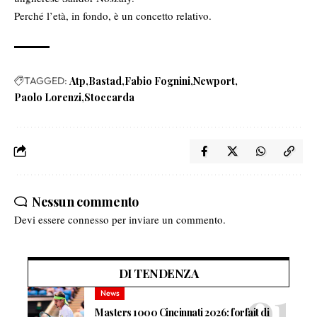
Perché l’età, in fondo, è un concetto relativo.
TAGGED:
Atp
Bastad
Fabio Fognini
Newport
Paolo Lorenzi
Stoccarda
Nessun commento
Devi essere
connesso
per inviare un commento.
DI TENDENZA
News
Masters 1000 Cincinnati 2026: forfait di