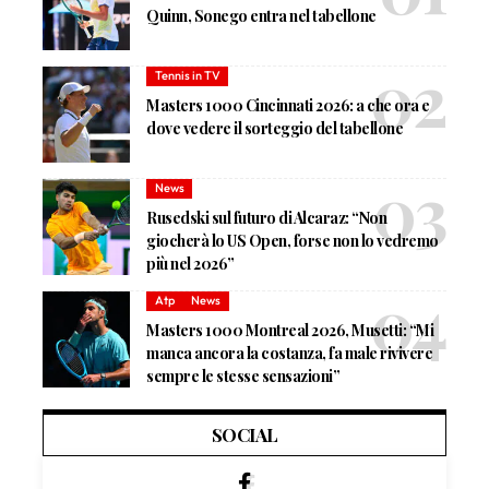
Quinn, Sonego entra nel tabellone
Tennis in TV
Masters 1000 Cincinnati 2026: a che ora e
dove vedere il sorteggio del tabellone
News
Rusedski sul futuro di Alcaraz: “Non
giocherà lo US Open, forse non lo vedremo
più nel 2026”
Atp
News
Masters 1000 Montreal 2026, Musetti: “Mi
manca ancora la costanza, fa male rivivere
sempre le stesse sensazioni”
SOCIAL