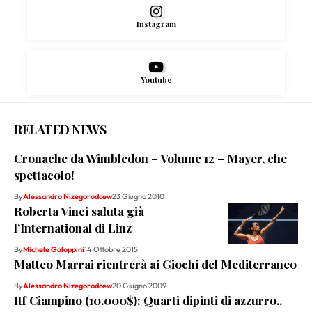
Instagram
Youtube
RELATED NEWS
Cronache da Wimbledon – Volume 12 – Mayer, che
spettacolo!
By
Alessandro Nizegorodcew
23 Giugno 2010
Roberta Vinci saluta già
l’International di Linz
By
Michele Galoppini
14 Ottobre 2015
Matteo Marrai rientrerà ai Giochi del Mediterraneo
By
Alessandro Nizegorodcew
20 Giugno 2009
Itf Ciampino (10.000$): Quarti dipinti di azzurro..