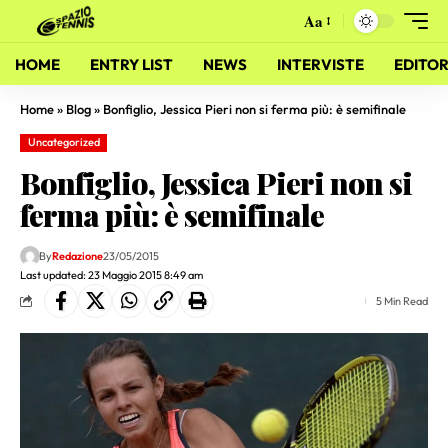
Aa
HOME
ENTRY LIST
NEWS
INTERVISTE
EDITOR
Home
»
Blog
»
Bonfiglio, Jessica Pieri non si ferma più: è semifinale
Uncategorized
Bonfiglio, Jessica Pieri non si
ferma più: è semifinale
By
Redazione
23/05/2015
Last updated: 23 Maggio 2015 8:49 am
5 Min Read