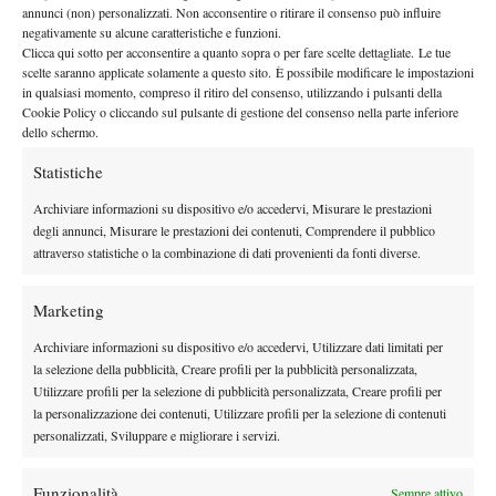
poi sotto 4-0 nel parziale decisivo prima di rimontare il
annunci (non) personalizzati. Non acconsentire o ritirare il consenso può influire
negativamente su alcune caratteristiche e funzioni.
sorprendente americano William Blumberg e il suo delicato
Clicca qui sotto per acconsentire a quanto sopra o per fare scelte dettagliate. Le tue
gioco di volo. Ma c’è anche il francese Corentin Denolly, unico
scelte saranno applicate solamente a questo sito. È possibile modificare le impostazioni
europeo ancora in gara e testa di serie n.5, con il suo braccio
in qualsiasi momento, compreso il ritiro del consenso, utilizzando i pulsanti della
Cookie Policy o cliccando sul pulsante di gestione del consenso nella parte inferiore
mancino capace di rimontare un set a Nathan Ponwith, terzo
dello schermo.
statunitense di giornata in gara. Sabato le semifinali si giocano
Statistiche
tutte a seguire su un unico campo, il Centrale, a partire dalle
10.30. Prima le donne (Jessica Pieri giocherà il secondo match) e
Archiviare informazioni su dispositivo e/o accedervi, Misurare le prestazioni
poi gli uomini. Domenica finali a partire dalle 12.30:
degli annunci, Misurare le prestazioni dei contenuti, Comprendere il pubblico
attraverso statistiche o la combinazione di dati provenienti da fonti diverse.
palcoscenico subito dedicato al match clou femminile, e poi – a
seguire – a quello maschile.
Marketing
Tabellone singolare maschile, quarti di finale
A. Santillan (JPN) [3] b. W. Blumberg (USA) [6] 4-6 6-2 7-5, C.
Archiviare informazioni su dispositivo e/o accedervi, Utilizzare dati limitati per
Denolly (FRA) [5] b. N. Ponwith (USA) 2-6 6-4 6-2, T. Fritz
la selezione della pubblicità, Creare profili per la pubblicità personalizzata,
Utilizzare profili per la selezione di pubblicità personalizzata, Creare profili per
(USA) [2] b. Y. Takahashi (JPN) 6-1 1-6 6-3, O. Luz (BRA) [1]
la personalizzazione dei contenuti, Utilizzare profili per la selezione di contenuti
b. N.H. Ly (VIE) [8] 6-2 6-3.
personalizzati, Sviluppare e migliorare i servizi.
Tabellone singolare femminile, quarti di finale
Funzionalità
Sempre attivo