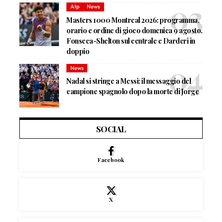
Atp
News
Masters 1000 Montreal 2026: programma,
orario e ordine di gioco domenica 9 agosto.
Fonseca-Shelton sul centrale e Darderi in
doppio
News
Nadal si stringe a Messi: il messaggio del
campione spagnolo dopo la morte di Jorge
SOCIAL
Facebook
X