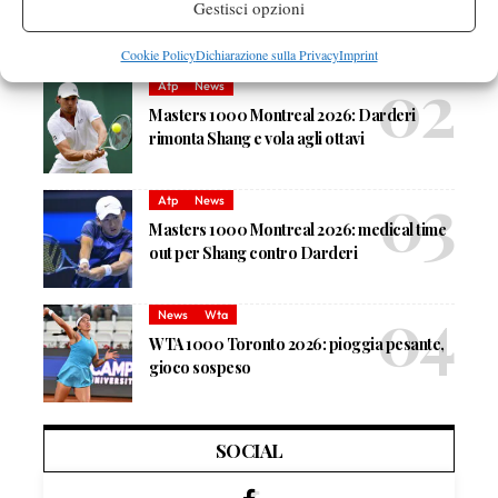
Masters 1000 Montreal 2026: programma,
Gestisci opzioni
orario e ordine di gioco venerdì 7 agosto.
Arnaldi apre sul Centrale
Cookie Policy
Dichiarazione sulla Privacy
Imprint
Atp
News
Masters 1000 Montreal 2026: Darderi
rimonta Shang e vola agli ottavi
Atp
News
Masters 1000 Montreal 2026: medical time
out per Shang contro Darderi
News
Wta
WTA 1000 Toronto 2026: pioggia pesante,
gioco sospeso
SOCIAL