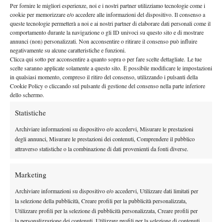
ridosso dei primi mille. GQ è arrivato per la prima volta ai quarti
Per fornire le migliori esperienze, noi e i nostri partner utilizziamo tecnologie come i
in un Future e lo ha fatto eliminando all’esordio il dominicano
cookie per memorizzare e/o accedere alle informazioni del dispositivo. Il consenso a
queste tecnologie permetterà a noi e ai nostri partner di elaborare dati personali come il
Victor Estrella, testa di serie numero 2 e numero 220 del mondo.
comportamento durante la navigazione o gli ID univoci su questo sito e di mostrare
Un banco di prova notevole, considerando che Estrella è esperto
annunci (non) personalizzati. Non acconsentire o ritirare il consenso può influire
(ha 31 anni) ed è reduce dal miglior periodo della sua carriera,
negativamente su alcune caratteristiche e funzioni.
Clicca qui sotto per acconsentire a quanto sopra o per fare scelte dettagliate. Le tue
culminato con la vittoria nel Challenger di Medellin e il relativo
scelte saranno applicate solamente a questo sito. È possibile modificare le impostazioni
best ranking a novembre dell’anno scorso. Al secondo turno
in qualsiasi momento, compreso il ritiro del consenso, utilizzando i pulsanti della
Cookie Policy o cliccando sul pulsante di gestione del consenso nella parte inferiore
Quinzi ha trovato Massimo Capone, un altro che i campi di
dello schermo.
provincia li conosce bene: dopo aver perso il primo set 3-6,
Gianluigi ha reagito piazzando un perentorio 6-3 6-2 e
Statistiche
assicurandosi il passaggio del turno.
Archiviare informazioni su dispositivo e/o accedervi, Misurare le prestazioni
Due mondi a confronto: da una parte un ritardatario che ha
degli annunci, Misurare le prestazioni dei contenuti, Comprendere il pubblico
recuperato il tempo perso ed ha centrato una carriera
attraverso statistiche o la combinazione di dati provenienti da fonti diverse.
straordinaria, dall’altra un talento precoce che ha tanta voglia di
bruciare le tappe senza bruciarsi. Da un lato un macinatore di
Marketing
chilometri che con il cuore e il fiato ha ovviato a una potenza
Archiviare informazioni su dispositivo e/o accedervi, Utilizzare dati limitati per
alquanto ridotta, dall’altro uno che a sedici anni è più alto di lui
la selezione della pubblicità, Creare profili per la pubblicità personalizzata,
ed ha un fisico che rispecchia il prototipo del tennista moderno.
Utilizzare profili per la selezione di pubblicità personalizzata, Creare profili per
la personalizzazione dei contenuti, Utilizzare profili per la selezione di contenuti