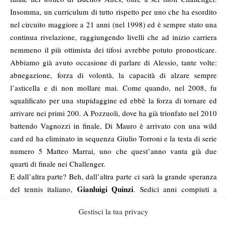
Insomma, un curriculum di tutto rispetto per uno che ha esordito
nel circuito maggiore a 21 anni (nel 1998) ed è sempre stato una
continua rivelazione, raggiungendo livelli che ad inizio carriera
nemmeno il più ottimista dei tifosi avrebbe potuto pronosticare.
Abbiamo già avuto occasione di parlare di Alessio, tante volte:
abnegazione, forza di volontà, la capacità di alzare sempre
l’asticella e di non mollare mai. Come quando, nel 2008, fu
squalificato per una stupidaggine ed ebbè la forza di tornare ed
arrivare nei primi 200. A Pozzuoli, dove ha già trionfato nel 2010
battendo Vagnozzi in finale, Di Mauro è arrivato con una wild
card ed ha eliminato in sequenza Giulio Torroni e la testa di serie
numero 5 Matteo Marrai, uno che quest’anno vanta già due
quarti di finale nei Challenger.
E dall’altra parte? Beh, dall’altra parte ci sarà la grande speranza
Gianluigi Quinzi
del tennis italiano,
. Sedici anni compiuti a
febbraio, quattro punti Atp alla vigilia di questo torneo che, tra
Gestisci la tua privacy
quindici giorni, diventeranno almeno sette e lo porteranno a