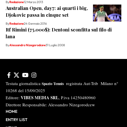
By
Redazione
12 Marzo 2013
Australian Open, day7: ai quarti i big,
Djokovic passa in cinque set
By
Redazione
24 Gennaio 2016
Itf Rimini (75.000$): Dentoni sconfitta sul filo di
lana
By
Alessandro Nizegorodcew
31 Luglio 2008
Testata giornalistica
registrata Aut-Trib Milano n°
Spazio Tennis
10268 del 15/09/2025
VIBES MEDIA SRL
Editore:
, P.iva 14250480960
Direttore Responsabile: Alessandro Nizegorodcew
HOME
ENTRY LIST