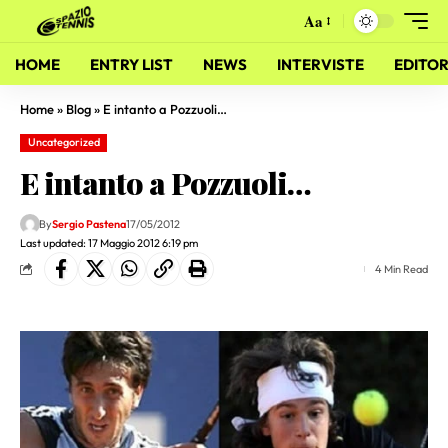
Aa
HOME
ENTRY LIST
NEWS
INTERVISTE
EDITOR
Home
»
Blog
»
E intanto a Pozzuoli…
Uncategorized
E intanto a Pozzuoli…
By
Sergio Pastena
17/05/2012
Last updated: 17 Maggio 2012 6:19 pm
4 Min Read