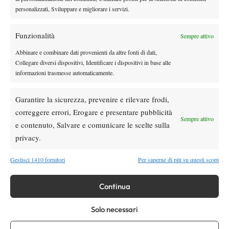
Mentre uno giocava il suo primo Future l’altro aveva da poco
personalizzati, Sviluppare e migliorare i servizi.
imparato a camminare…
Chiunque vinca, partiranno gli applausi e saranno meritati.
Funzionalità
Sempre attivo
Abbinare e combinare dati provenienti da altre fonti di dati,
Collegare diversi dispositivi, Identificare i dispositivi in base alle
informazioni trasmesse automaticamente.
TAGGED:
Pozzuoli
Garantire la sicurezza, prevenire e rilevare frodi,
correggere errori, Erogare e presentare pubblicità
Sempre attivo
e contenuto, Salvare e comunicare le scelte sulla
privacy.
Nessun commento
Gestisci 1410 fornitori
Per saperne di più su questi scopi
Devi essere
connesso
per inviare un commento.
Continua
DI TENDENZA
Solo necessari
Atp
News