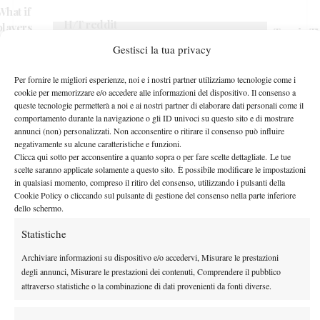
What if
H/T reddit
players
— Tennis T
Fai clic su "Accetto" per abilitare Twitter
user
(Sound ON for this…)
commentated
(@TennisTV
Gestisci la tua privacy
Cookie Policy
u/reddorical
pic.twitter.com/3WV7zltcBN
on their own
9 luglio 201
for the idea!
matches?
Accetto
Per fornire le migliori esperienze, noi e i nostri partner utilizziamo tecnologie come i
cookie per memorizzare e/o accedere alle informazioni del dispositivo. Il consenso a
queste tecnologie permetterà a noi e ai nostri partner di elaborare dati personali come il
comportamento durante la navigazione o gli ID univoci su questo sito e di mostrare
annunci (non) personalizzati. Non acconsentire o ritirare il consenso può influire
negativamente su alcune caratteristiche e funzioni.
Clicca qui sotto per acconsentire a quanto sopra o per fare scelte dettagliate. Le tue
scelte saranno applicate solamente a questo sito. È possibile modificare le impostazioni
in qualsiasi momento, compreso il ritiro del consenso, utilizzando i pulsanti della
Cookie Policy o cliccando sul pulsante di gestione del consenso nella parte inferiore
dello schermo.
TAGGED:
Rafael Nadal
Roger Federer
Statistiche
Archiviare informazioni su dispositivo e/o accedervi, Misurare le prestazioni
degli annunci, Misurare le prestazioni dei contenuti, Comprendere il pubblico
attraverso statistiche o la combinazione di dati provenienti da fonti diverse.
Nessun commento