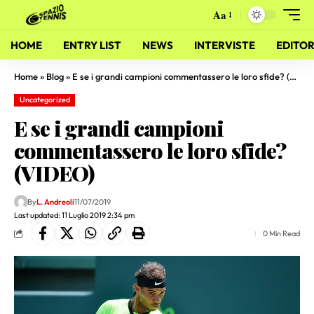
Aa
HOME
ENTRY LIST
NEWS
INTERVISTE
EDITOR
Home
»
Blog
»
E se i grandi campioni commentassero le loro sfide? (VIDEO)
Uncategorized
E se i grandi campioni
commentassero le loro sfide?
(VIDEO)
By
L. Andreoli
11/07/2019
Last updated: 11 Luglio 2019 2:34 pm
0 Min Read