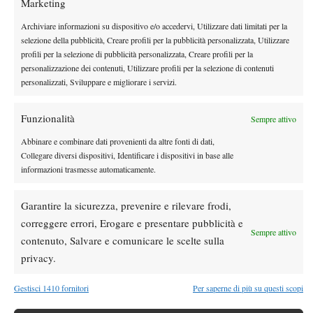
Marketing
Devi essere
connesso
per inviare un commento.
Archiviare informazioni su dispositivo e/o accedervi, Utilizzare dati limitati per la
selezione della pubblicità, Creare profili per la pubblicità personalizzata, Utilizzare
profili per la selezione di pubblicità personalizzata, Creare profili per la
DI TENDENZA
personalizzazione dei contenuti, Utilizzare profili per la selezione di contenuti
personalizzati, Sviluppare e migliorare i servizi.
News
Wta
Paolini salta il WTA 1000 di Cincinnati, non
Funzionalità
difenderà la finale del 2025
Sempre attivo
Abbinare e combinare dati provenienti da altre fonti di dati,
Collegare diversi dispositivi, Identificare i dispositivi in base alle
Atp
News
informazioni trasmesse automaticamente.
Masters 1000 Montreal 2026: programma,
orario e ordine di gioco venerdì 7 agosto.
Garantire la sicurezza, prevenire e rilevare frodi,
Arnaldi apre sul Centrale
correggere errori, Erogare e presentare pubblicità e
Atp
News
Sempre attivo
contenuto, Salvare e comunicare le scelte sulla
Masters 1000 Montreal 2026: Darderi
privacy.
rimonta Shang e vola agli ottavi
Gestisci 1410 fornitori
Per saperne di più su questi scopi
Atp
News