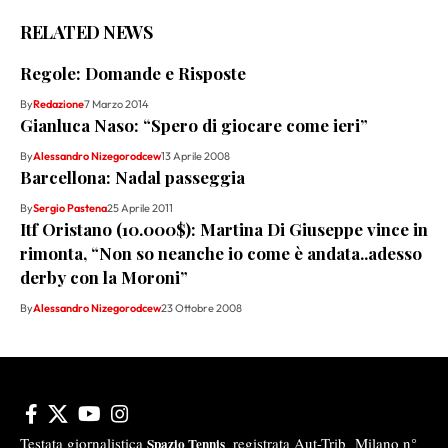
RELATED NEWS
Regole: Domande e Risposte
By
Redazione
7 Marzo 2014
Gianluca Naso: “Spero di giocare come ieri”
By
Alessandro Nizegorodcew
13 Aprile 2008
Barcellona: Nadal passeggia
By
Sergio Pastena
25 Aprile 2011
Itf Oristano (10.000$): Martina Di Giuseppe vince in
rimonta, “Non so neanche io come è andata..adesso
derby con la Moroni”
By
Alessandro Nizegorodcew
23 Ottobre 2008
Testata giornalistica
registrata Aut-Trib Milano n°
Spazio Tennis