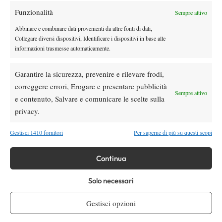
Atp
News
Funzionalità
Sempre attivo
Masters 1000 Montreal 2026: programma,
Abbinare e combinare dati provenienti da altre fonti di dati,
orario e ordine di gioco domenica 9 agosto.
Collegare diversi dispositivi, Identificare i dispositivi in base alle
Fonseca-Shelton sul centrale e Darderi in
informazioni trasmesse automaticamente.
doppio
News
Garantire la sicurezza, prevenire e rilevare frodi,
Nadal si stringe a Messi: il messaggio del
correggere errori, Erogare e presentare pubblicità
Sempre attivo
campione spagnolo dopo la morte di Jorge
e contenuto, Salvare e comunicare le scelte sulla
privacy.
SOCIAL
Gestisci 1410 fornitori
Per saperne di più su questi scopi
Continua
Facebook
Solo necessari
Gestisci opzioni
X