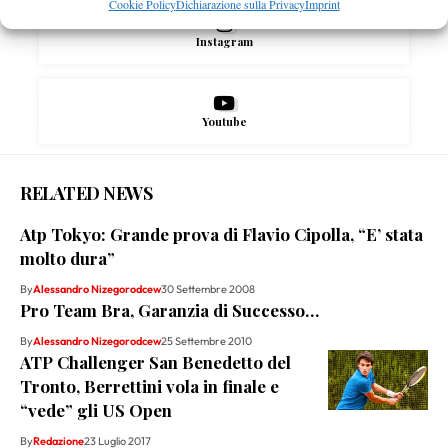
Cookie Policy
Dichiarazione sulla Privacy
Imprint
Instagram
Youtube
RELATED NEWS
Atp Tokyo: Grande prova di Flavio Cipolla, “E’ stata
molto dura”
By
Alessandro Nizegorodcew
30 Settembre 2008
Pro Team Bra, Garanzia di Successo…
By
Alessandro Nizegorodcew
25 Settembre 2010
ATP Challenger San Benedetto del
Tronto, Berrettini vola in finale e
“vede” gli US Open
By
Redazione
23 Luglio 2017