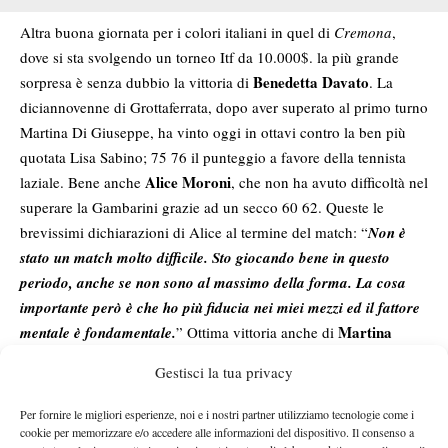
Altra buona giornata per i colori italiani in quel di
Cremona
,
dove si sta svolgendo un torneo Itf da 10.000$. la più grande
Benedetta Davato
sorpresa è senza dubbio la vittoria di
. La
diciannovenne di Grottaferrata, dopo aver superato al primo turno
Martina Di Giuseppe, ha vinto oggi in ottavi contro la ben più
quotata Lisa Sabino; 75 76 il punteggio a favore della tennista
Alice Moroni
laziale. Bene anche
, che non ha avuto difficoltà nel
superare la Gambarini grazie ad un secco 60 62. Queste le
brevissimi dichiarazioni di Alice al termine del match: “
Non è
stato un match molto difficile. Sto giocando bene in questo
periodo, anche se non sono al massimo della forma. La cosa
importante però è che ho più fiducia nei miei mezzi ed il fattore
Martina
mentale è fondamentale.
” Ottima vittoria anche di
Caregaro
che ha battuto la Gatto-Monticone grazie ad un
Gestisci la tua privacy
perentorio 61 61.
Davato
Moroni
Caregaro
Questi i quarti di finale:
–
,
-Vedy,
Per fornire le migliori esperienze, noi e i nostri partner utilizziamo tecnologie come i
Polito
Cigui
Perkovic-
,
-Guskova
cookie per memorizzare e/o accedere alle informazioni del dispositivo. Il consenso a