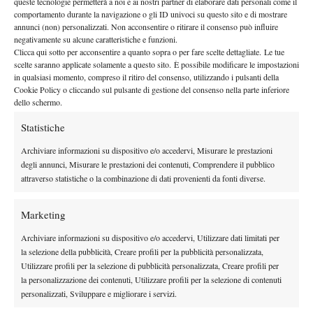
queste tecnologie permetterà a noi e ai nostri partner di elaborare dati personali come il
comportamento durante la navigazione o gli ID univoci su questo sito e di mostrare
annunci (non) personalizzati. Non acconsentire o ritirare il consenso può influire
negativamente su alcune caratteristiche e funzioni.
Clicca qui sotto per acconsentire a quanto sopra o per fare scelte dettagliate. Le tue
scelte saranno applicate solamente a questo sito. È possibile modificare le impostazioni
in qualsiasi momento, compreso il ritiro del consenso, utilizzando i pulsanti della
Cookie Policy o cliccando sul pulsante di gestione del consenso nella parte inferiore
Nessun commento
dello schermo.
Devi essere
connesso
per inviare un commento.
Statistiche
Archiviare informazioni su dispositivo e/o accedervi, Misurare le prestazioni
DI TENDENZA
degli annunci, Misurare le prestazioni dei contenuti, Comprendere il pubblico
attraverso statistiche o la combinazione di dati provenienti da fonti diverse.
Atp
News
Pioggia a Montreal: Nakashima-
Marketing
Rinderknech interrotta, slittano anche
Jodar-Lehecka e Fils-Norrie
Archiviare informazioni su dispositivo e/o accedervi, Utilizzare dati limitati per
la selezione della pubblicità, Creare profili per la pubblicità personalizzata,
Atp
News
Utilizzare profili per la selezione di pubblicità personalizzata, Creare profili per
Masters 1000 Montreal 2026: Darderi
la personalizzazione dei contenuti, Utilizzare profili per la selezione di contenuti
ottiene il secondo quarto di finale 1000
personalizzati, Sviluppare e migliorare i servizi.
consecutivo