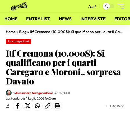
Aa
HOME
ENTRY LIST
NEWS
INTERVISTE
EDITOR
Home
»
Blog
»
Itf Cremona (10.000$): Si qualificano per i quarti Caregaro e Moroni.. sorpresa Davato
Uncategorized
Itf Cremona (10.000$): Si
qualificano per i quarti
Caregaro e Moroni.. sorpresa
Davato
By
Alessandro Nizegorodcew
04/07/2008
Last updated: 4 Luglio 2008 1:42 am
1 Min Read