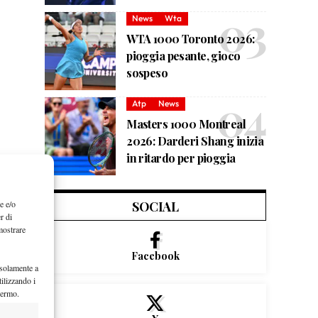
News
Wta
WTA 1000 Toronto 2026:
pioggia pesante, gioco
sospeso
Atp
News
Masters 1000 Montreal
2026: Darderi Shang inizia
in ritardo per pioggia
e e/o
SOCIAL
r di
mostrare
Facebook
 solamente a
ilizzando i
hermo.