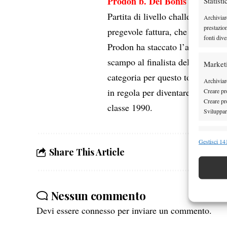
Prodon b. Del Bonis 64 63
Statisti
Partita di livello challenger. I 
Archiviar
prestazio
pregevole fattura, che ha visto u
fonti dive
Prodon ha staccato l’argentino n
scampo al finalista del torneo de
Market
categoria per questo torneo, ma 
Archiviare
in regola per diventare un giocat
Creare pro
Creare pro
classe 1990.
Sviluppare
Funzion
Gestisci 141
Share This Article
Abbinare e
Identifica
Garanti
Nessun commento
Erogare
Devi essere
connesso
per inviare un commento.
scelte 