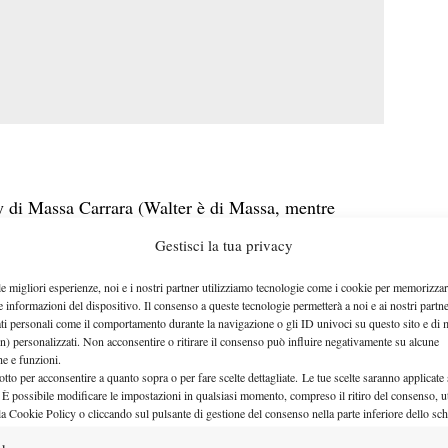
by di Massa Carrara (Walter è di Massa, mentre
ggio piuttosto netto. Grassi è apparso piuttosto
Gestisci la tua privacy
icamente. Trusendi ha giocato un match piuttosto
le migliori esperienze, noi e i nostri partner utilizziamo tecnologie come i cookie per memorizzar
Al prossimo turno per Walter un’altra sorta di derby
e informazioni del dispositivo. Il consenso a queste tecnologie permetterà a noi e ai nostri partne
ati personali come il comportamento durante la navigazione o gli ID univoci su questo sito e di 
 quale si è allenato per molti mesi. Walter Trusendi,
n) personalizzati. Non acconsentire o ritirare il consenso può influire negativamente su alcune
me coach da Leonardo Azzaro.
che e funzioni.
otto per acconsentire a quanto sopra o per fare scelte dettagliate. Le tue scelte saranno applicate
 È possibile modificare le impostazioni in qualsiasi momento, compreso il ritiro del consenso, ut
la Cookie Policy o cliccando sul pulsante di gestione del consenso nella parte inferiore dello sc
cew
)