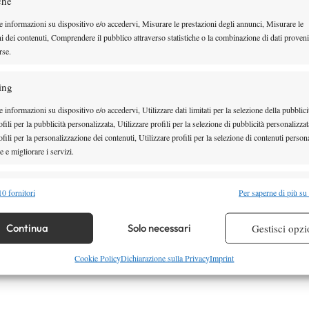
che
due giocatori hanno dato vita ad un incontro di
e informazioni su dispositivo e/o accedervi, Misurare le prestazioni degli annunci, Misurare le
ni dei contenuti, Comprendere il pubblico attraverso statistiche o la combinazione di dati proveni
scire vincitore il francese, certamente più esperto.
rse.
ei due momenti salienti dei set, senza lasciare
l Real di settimana scorsa. Prodon è di un’altra
ing
anche Del Bonis ha dimostrato di avere tutte le carte
 informazioni su dispositivo e/o accedervi, Utilizzare dati limitati per la selezione della pubblici
ore interessante. Federico Del Bonis è infatti un
fili per la pubblicità personalizzata, Utilizzare profili per la selezione di pubblicità personalizzat
fili per la personalizzazione dei contenuti, Utilizzare profili per la selezione di contenuti persona
 e migliorare i servizi.
alità
Semp
0 fornitori
Per saperne di più su
Facebook
 combinare dati provenienti da altre fonti di dati, Collegare diversi dispositivi,
re i dispositivi in base alle informazioni trasmesse automaticamente.
Continua
Solo necessari
Gestisci opzi
re la sicurezza, prevenire e rilevare frodi, correggere errori,
Cookie Policy
Dichiarazione sulla Privacy
Imprint
 e presentare pubblicità e contenuto, Salvare e comunicare le
Semp
sulla privacy.