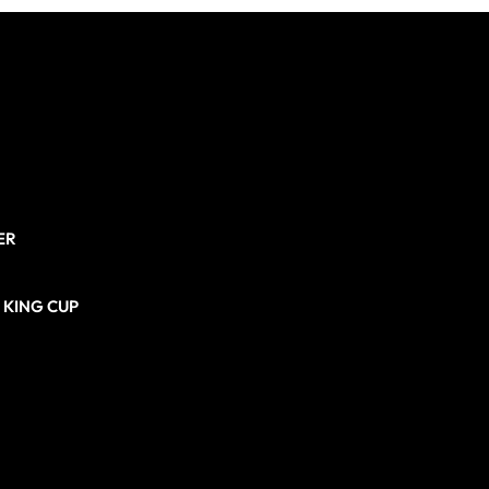
ER
N KING CUP