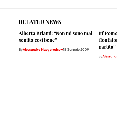
RELATED NEWS
Alberta Brianti: “Non mi sono mai
Itf Pome
sentita così bene”
Confalon
partita”
By
Alessandro Nizegorodcew
18 Gennaio 2009
By
Alessand