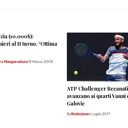
zia (10.000$):
ieri al II turno, “Ottima
ro Nizegorodcew
18 Marzo 2008
ATP Challenger Recanati
avanzano ai quarti Vanni 
Galovic
By
Redazione
6 Luglio 2017