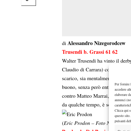
Alessandro Nizegorodcew
di
Trusendi b. Grassi 61 62
Walter Trusendi ha vinto il der
Claudio di Carrara) con un punte
scarico, sia mentalmente che fis
Per fornire 
buono, senza però entusiasmare. 
accedere all
elaborare d
contro Matteo Marrai, insieme al
annunci (no
da qualche tempo, è seguito co
caratteristi
Clicca qui s
questo sito.
pulsanti del
(
Eric Prodon – Foto Nizegorod