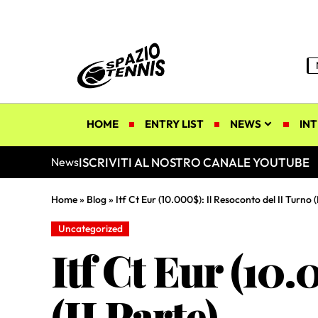
HOME
ENTRY LIST
NEWS
INT
ISCRIVITI AL NOSTRO CANALE YOUTUBE
News
Home
»
Blog
»
Itf Ct Eur (10.000$): Il Resoconto del II Turno (
Uncategorized
Itf Ct Eur (10
(II Parte)