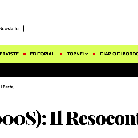
Newsletter
ERVISTE
EDITORIALI
TORNEI
DIARIO DI BORD
II Parte)
.000$): Il Resocon