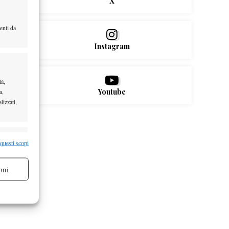
X
enti da
Instagram
tà,
Youtube
a,
lizzati,
re attivo
 questi scopi
oni
re attivo