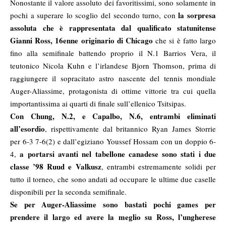
Nonostante il valore assoluto dei favoritissimi, sono solamente in
la sorpresa
pochi a superare lo scoglio del secondo turno, con
assoluta che è rappresentata dal qualificato statunitense
Gianni Ross, 16enne originario di Chicago
che si è fatto largo
fino alla semifinale battendo proprio il N.1 Barrios Vera, il
teutonico Nicola Kuhn e l’irlandese Bjorn Thomson, prima di
raggiungere il sopracitato astro nascente del tennis mondiale
Auger-Aliassime, protagonista di ottime vittorie tra cui quella
importantissima ai quarti di finale sull’ellenico Tsitsipas.
Con Chung, N.2, e Capalbo, N.6, entrambi eliminati
all’esordio
, rispettivamente dal britannico Ryan James Storrie
per 6-3 7-6(2) e dall’egiziano Youssef Hossam con un doppio 6-
a portarsi avanti nel tabellone canadese sono stati i due
4,
classe ’98 Ruud e Valkusz
, entrambi estremamente solidi per
tutto il torneo, che sono andati ad occupare le ultime due caselle
disponibili per la seconda semifinale.
Se per Auger-Aliassime sono bastati pochi games per
prendere il largo ed avere la meglio su Ross, l’ungherese