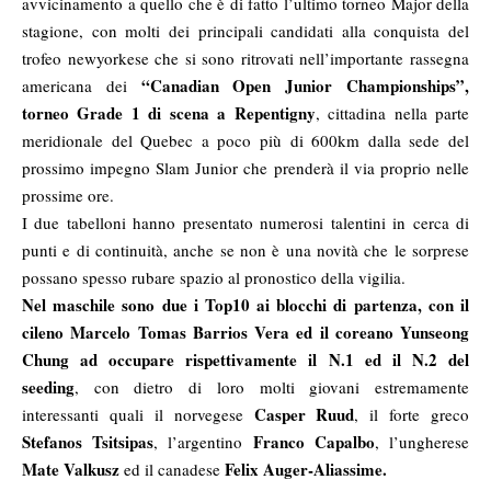
avvicinamento a quello che è di fatto l’ultimo torneo Major della
stagione, con molti dei principali candidati alla conquista del
trofeo newyorkese che si sono ritrovati nell’importante rassegna
“Canadian Open Junior Championships”,
americana dei
torneo Grade 1 di scena a Repentigny
, cittadina nella parte
meridionale del Quebec a poco più di 600km dalla sede del
prossimo impegno Slam Junior che prenderà il via proprio nelle
prossime ore.
I due tabelloni hanno presentato numerosi talentini in cerca di
punti e di continuità, anche se non è una novità che le sorprese
possano spesso rubare spazio al pronostico della vigilia.
Nel maschile sono due i Top10 ai blocchi di partenza, con il
cileno Marcelo Tomas Barrios Vera ed il coreano Yunseong
Chung ad occupare rispettivamente il N.1 ed il N.2 del
seeding
, con dietro di loro molti giovani estremamente
Casper Ruud
interessanti quali il norvegese
, il forte greco
Stefanos Tsitsipas
Franco Capalbo
, l’argentino
, l’ungherese
Mate Valkusz
Felix Auger-Aliassime.
ed il canadese