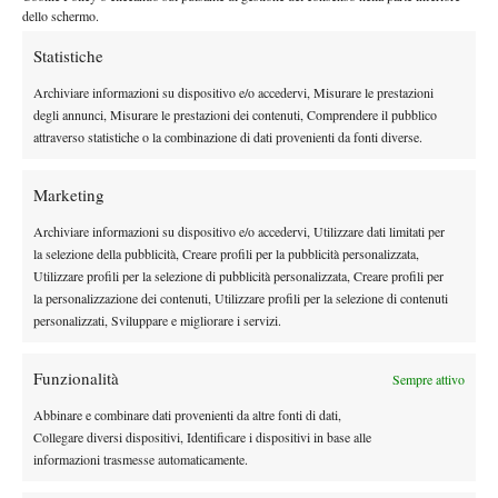
mondiale dedicato, è mancina ed è allenata da Ralph Platz
,
dello schermo.
sotto la guida del quale ha ottenuto il successo all’importante
Statistiche
rassegna dell’Orange Bowl Under 16 nel 2013, trofeo ottenuto 12
mesi più tardi proprio dalla Andreescu.
Archiviare informazioni su dispositivo e/o accedervi, Misurare le prestazioni
degli annunci, Misurare le prestazioni dei contenuti, Comprendere il pubblico
Nel corso del torneo, la Andreescu ha ottenuto certamente delle
attraverso statistiche o la combinazione di dati provenienti da fonti diverse.
australiana
vittorie più nette, come il 6-1 6-3 rifilato sia all’
Kimberly Birrell
agli ottavi di finale che alla francese N.14 del
Marketing
seeding Tessah Andrianjafitrimo in semifinale, senza dimenticare
tuttavia la vera e propria battaglia che l’ha vista eliminare la
Archiviare informazioni su dispositivo e/o accedervi, Utilizzare dati limitati per
la selezione della pubblicità, Creare profili per la pubblicità personalizzata,
britannica N.1 Katie Swan
con il punteggio di 6-7(5) 7-5 6-2 ai
Utilizzare profili per la selezione di pubblicità personalizzata, Creare profili per
quarti.
la personalizzazione dei contenuti, Utilizzare profili per la selezione di contenuti
La Robillard-Millette ha dovuto faticare più del previsto sia
personalizzati, Sviluppare e migliorare i servizi.
contro la statunitense in stato di grazia Sofia Sewing
che
contro l’olandese Phillis Vanenburg
, e dovendo anche
Funzionalità
Sempre attivo
recuperare in un match estremamente complicato come quello
Abbinare e combinare dati provenienti da altre fonti di dati,
giapponese N.12 Chihiro
dei quarti di finale contro la
Collegare diversi dispositivi, Identificare i dispositivi in base alle
Muramatsu
. L’incontro più combattuto, tuttavia, è stato
informazioni trasmesse automaticamente.
sicuramente quello che le ha poi dato accesso alla finale, ovvero