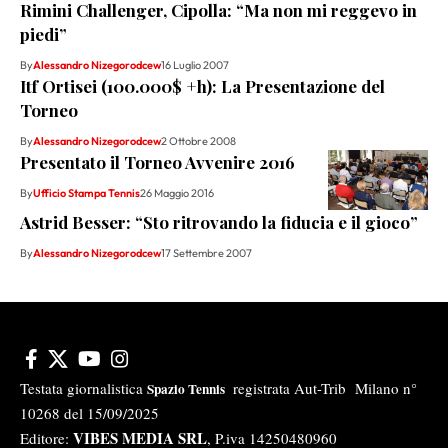
Rimini Challenger, Cipolla: “Ma non mi reggevo in
piedi”
By
Alessandro Nizegorodcew
16 Luglio 2007
Itf Ortisei (100.000$ +h): La Presentazione del
Torneo
By
Alessandro Nizegorodcew
2 Ottobre 2008
Presentato il Torneo Avvenire 2016
By
Ufficio Stampa Tennis
26 Maggio 2016
Astrid Besser: “Sto ritrovando la fiducia e il gioco”
By
Alessandro Nizegorodcew
17 Settembre 2007
Testata giornalistica
registrata Aut-Trib Milano n°
Spazio Tennis
10268 del 15/09/2025
VIBES MEDIA SRL
Editore:
, P.iva 14250480960