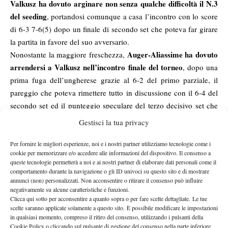
Valkusz ha dovuto arginare non senza qualche difficoltà il N.3
del seeding
, portandosi comunque a casa l’incontro con lo score
di 6-3 7-6(5) dopo un finale di secondo set che poteva far girare
la partita in favore del suo avversario.
Auger-Aliassime ha dovuto
Nonostante la maggiore freschezza,
arrendersi a Valkusz nell’incontro finale del torneo
, dopo una
prima fuga dell’ungherese grazie al 6-2 del primo parziale, il
pareggio che poteva rimettere tutto in discussione con il 6-4 del
secondo set ed il punteggio speculare del terzo decisivo set che
incorona il tennista di Budapest dopo l’ennesima settimana di
Gestisci la tua privacy
grande tennis.
Nel tabellone femminile la disputa per la vittoria finale è un
Per fornire le migliori esperienze, noi e i nostri partner utilizziamo tecnologie come i
cookie per memorizzare e/o accedere alle informazioni del dispositivo. Il consenso a
affare tutto canadese
, con le due contendenti che rappresentano
queste tecnologie permetterà a noi e ai nostri partner di elaborare dati personali come il
Bianca Vanessa
due grandi speranze per i colori del loro paese:
comportamento durante la navigazione o gli ID univoci su questo sito e di mostrare
annunci (non) personalizzati. Non acconsentire o ritirare il consenso può influire
Andreescu si attesta al N.22 della classifica mondiale degli
negativamente su alcune caratteristiche e funzioni.
Under 18, classe 2000 di origini rumene allenata da Natalie
Clicca qui sotto per acconsentire a quanto sopra o per fare scelte dettagliate. Le tue
Tauziat
Charlotte Robillard-Millette è di appena un
, mentre
scelte saranno applicate solamente a questo sito. È possibile modificare le impostazioni
in qualsiasi momento, compreso il ritiro del consenso, utilizzando i pulsanti della
anno più grande ed ha già raggiunto il N.6 nel ranking
Cookie Policy o cliccando sul pulsante di gestione del consenso nella parte inferiore