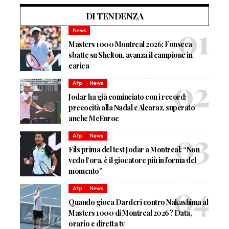
DI TENDENZA
News
Masters 1000 Montreal 2026: Fonseca
sbatte su Shelton, avanza il campione in
carica
Atp
News
Jodar ha già cominciato con i record:
precocità alla Nadal e Alcaraz, superato
anche McEnroe
Atp
News
Fils prima del test Jodar a Montreal: “Non
vedo l’ora, è il giocatore più in forma del
momento”
Atp
News
Quando gioca Darderi contro Nakashima al
Masters 1000 di Montreal 2026? Data,
orario e diretta tv