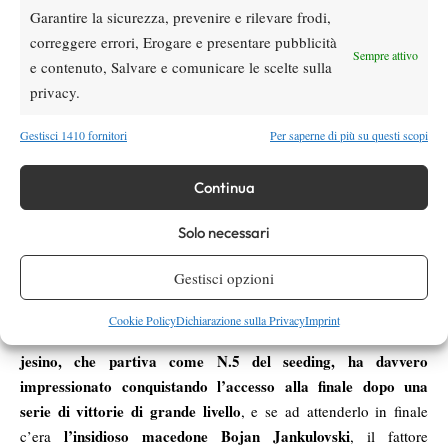
tennista indiana classe ’98
la sfida che l’ha opposta alla
Garantire la sicurezza, prevenire e rilevare frodi,
Karman Kaur Thandi
, capace di vincere il primo parziale per 7
correggere errori, Erogare e presentare pubblicità
Sempre attivo
giochi a 5 prima di subire la rimonta della sua avversaria fino al
e contenuto, Salvare e comunicare le scelte sulla
5-7 6-3 7-6(5), con il risultato stesso che può ben trasmettere
privacy.
l’effettivo equilibrio della contesa.
La fatica accumulata ha sicuramente giocato un ruolo
Gestisci 1410 fornitori
Per saperne di più su questi scopi
la meno quotata
fondamentale al momento della finale, con
Andreescu che ha lasciato alla Robillard-Millette appena 3
Continua
games
, facendo l’ennesimo enorme passo in avanti in classifica
Solo necessari
ed arrivando agli US Open da probabile mina vagante in grado
di impensierire qualsiasi giocatrice.
Gestisci opzioni
E’ sicuramente da segnalare
, spostando l’attenzione al Grade 2
la settimana di
“ITF International 2015” di Pancevo, in Serbia,
Cookie Policy
Dichiarazione sulla Privacy
Imprint
grande tennis dell’azzurro classe ’99 Samuele Ramazzotti
lo
:
jesino, che partiva come N.5 del seeding, ha davvero
impressionato conquistando l’accesso alla finale dopo una
serie di vittorie di grande livello
, e se ad attenderlo in finale
l’insidioso macedone Bojan Jankulovski
c’era
, il fattore