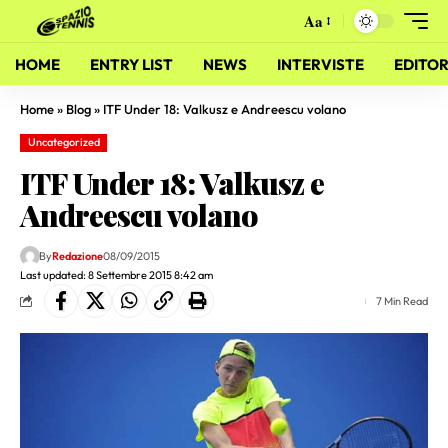
Aa
HOME
ENTRY LIST
NEWS
INTERVISTE
EDITOR
Home
»
Blog
»
ITF Under 18: Valkusz e Andreescu volano
Uncategorized
ITF Under 18: Valkusz e
Andreescu volano
By
Redazione
08/09/2015
Last updated: 8 Settembre 2015 8:42 am
7 Min Read