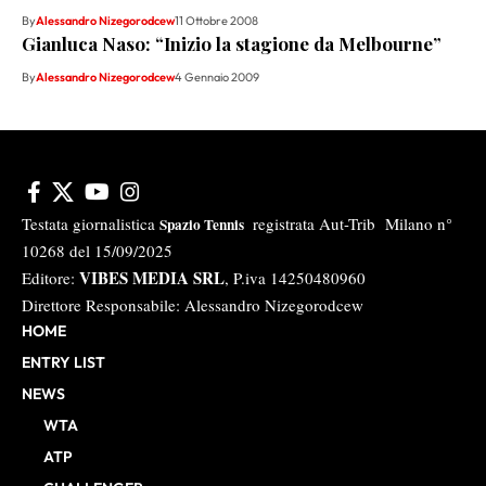
By
Alessandro Nizegorodcew
11 Ottobre 2008
Gianluca Naso: “Inizio la stagione da Melbourne”
By
Alessandro Nizegorodcew
4 Gennaio 2009
Testata giornalistica
registrata Aut-Trib Milano n°
Spazio Tennis
10268 del 15/09/2025
VIBES MEDIA SRL
Editore:
, P.iva 14250480960
Direttore Responsabile: Alessandro Nizegorodcew
HOME
ENTRY LIST
NEWS
WTA
ATP