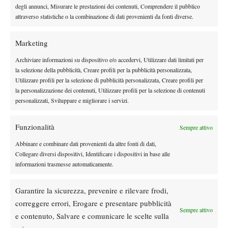
leggerli ed ascoltarli nel video, linkato qui sotto.
degli annunci, Misurare le prestazioni dei contenuti, Comprendere il pubblico
attraverso statistiche o la combinazione di dati provenienti da fonti diverse.
Marketing
TAGGED:
Juan Martin Del Potro
Archiviare informazioni su dispositivo e/o accedervi, Utilizzare dati limitati per
la selezione della pubblicità, Creare profili per la pubblicità personalizzata,
Utilizzare profili per la selezione di pubblicità personalizzata, Creare profili per
la personalizzazione dei contenuti, Utilizzare profili per la selezione di contenuti
personalizzati, Sviluppare e migliorare i servizi.
Funzionalità
Nessun commento
Sempre attivo
Devi essere
connesso
per inviare un commento.
Abbinare e combinare dati provenienti da altre fonti di dati,
Collegare diversi dispositivi, Identificare i dispositivi in base alle
informazioni trasmesse automaticamente.
DI TENDENZA
Garantire la sicurezza, prevenire e rilevare frodi,
News
correggere errori, Erogare e presentare pubblicità
Korda operato alla schiena: “Ora è il
Sempre attivo
e contenuto, Salvare e comunicare le scelte sulla
momento di recuperare”