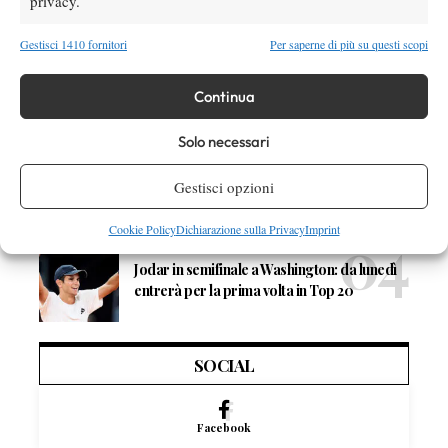
privacy.
News
Gestisci 1410 fornitori
Per saperne di più su questi scopi
Rune aumenta l’intensità degli allenamenti, il
rientro si avvicina (VIDEO)
Continua
Solo necessari
News
Arthur Géa, primo francese classe 2005 in
Gestisci opzioni
una finale ATP
Cookie Policy
Dichiarazione sulla Privacy
Imprint
News
Jodar in semifinale a Washington: da lunedì
entrerà per la prima volta in Top 20
SOCIAL
Facebook