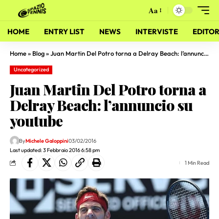
Aa
HOME
ENTRY LIST
NEWS
INTERVISTE
EDITOR
Home
»
Blog
»
Juan Martin Del Potro torna a Delray Beach: l’annuncio su youtube
Uncategorized
Juan Martin Del Potro torna a
Delray Beach: l’annuncio su
youtube
By
Michele Galoppini
03/02/2016
Last updated: 3 Febbraio 2016 6:58 pm
1 Min Read