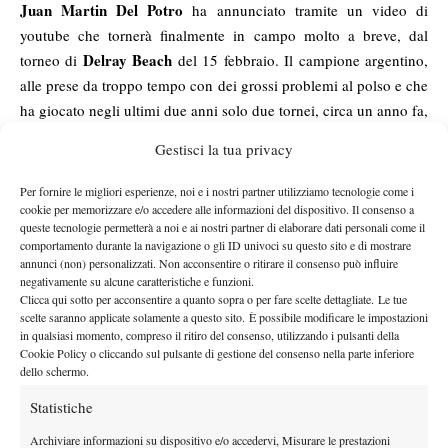
Juan Martin Del Potro
ha annunciato tramite un video di
youtube che tornerà finalmente in campo molto a breve, dal
Delray Beach
torneo di
del 15 febbraio. Il campione argentino,
alle prese da troppo tempo con dei grossi problemi al polso e che
ha giocato negli ultimi due anni solo due tornei, circa un anno fa,
ha voluto condividere direttamente con tutti i suoi tifosi la bella
Gestisci la tua privacy
notizia.
Nelle parole di Del Potro, sia la felicità di poter tornare che il
Per fornire le migliori esperienze, noi e i nostri partner utilizziamo tecnologie come i
racconto dei momenti molto difficili che hanno caratterizzato
cookie per memorizzare e/o accedere alle informazioni del dispositivo. Il consenso a
queste tecnologie permetterà a noi e ai nostri partner di elaborare dati personali come il
questi due anni, in cui il tennista è stato portato dalla sua
comportamento durante la navigazione o gli ID univoci su questo sito e di mostrare
Un sentito
condizione fisica anche a pensare al ritiro.
annunci (non) personalizzati. Non acconsentire o ritirare il consenso può influire
negativamente su alcune caratteristiche e funzioni.
ringraziamento è andato a tutte le persone che gli sono state
Clicca qui sotto per acconsentire a quanto sopra o per fare scelte dettagliate. Le tue
vicino
nei momenti più bui e che l’hanno sostenuto e convinto a
scelte saranno applicate solamente a questo sito. È possibile modificare le impostazioni
lasciar perdere l’idea del ritiro.
in qualsiasi momento, compreso il ritiro del consenso, utilizzando i pulsanti della
Cookie Policy o cliccando sul pulsante di gestione del consenso nella parte inferiore
Del Potro tranquillizza inoltre i tifosi rispetto ai futuri risultati,
dello schermo.
poiché i primi tornei saranno certamente complicati in quanto
Statistiche
parte del processo di riabilitazione e quindi poveri di risultati
nelle previsioni. Tutte le parole ed i pensieri dell’argentino potete
Archiviare informazioni su dispositivo e/o accedervi, Misurare le prestazioni