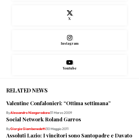
X
Instagram
Youtube
RELATED NEWS
Valentine Confalonieri: “Ottima settimana”
By
Alessandro Nizegorodcew
31 Marzo 2009
Social Network Roland Garros
By
Giorgia Giambenedetti
30 Maggio 2011
Assoluti Lazio: I vincitori sono Santopadre e Davato