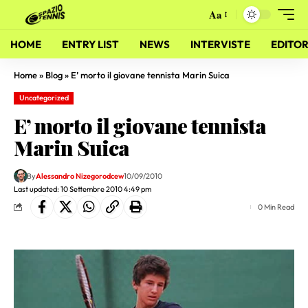
Aa
HOME
ENTRY LIST
NEWS
INTERVISTE
EDITOR
Home
»
Blog
»
E’ morto il giovane tennista Marin Suica
Uncategorized
E’ morto il giovane tennista
Marin Suica
By
Alessandro Nizegorodcew
10/09/2010
Last updated: 10 Settembre 2010 4:49 pm
0 Min Read