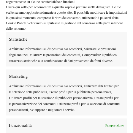
negativamente su alcune caratteristiche e funzioni.
Clicca qui sotto per acconsentire a quanto sopra o per fare scelte dettagliate. Le tue
scelte saranno applicate solamente a questo sito. È possibile modificare le impostazioni
in qualsiasi momento, compreso il ritiro del consenso, utilizzando i pulsanti della
Cookie Policy o cliccando sul pulsante di gestione del consenso nella parte inferiore
dello schermo.
Nessun commento
Statistiche
Devi essere
connesso
per inviare un commento.
Archiviare informazioni su dispositivo e/o accedervi, Misurare le prestazioni
degli annunci, Misurare le prestazioni dei contenuti, Comprendere il pubblico
attraverso statistiche o la combinazione di dati provenienti da fonti diverse.
DI TENDENZA
Atp
News
Marketing
Masters 1000 Montreal 2026: Darderi
Archiviare informazioni su dispositivo e/o accedervi, Utilizzare dati limitati per
Shang inizia in ritardo per pioggia
la selezione della pubblicità, Creare profili per la pubblicità personalizzata,
Utilizzare profili per la selezione di pubblicità personalizzata, Creare profili per
la personalizzazione dei contenuti, Utilizzare profili per la selezione di contenuti
Atp
News
personalizzati, Sviluppare e migliorare i servizi.
Masters 1000 Montreal 2026: solo 2 top ten al terzo turno,
terza volta dal 1990
Funzionalità
Sempre attivo
Challenger
News