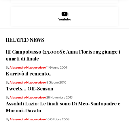
Youtube
RELATED NEWS
Itf Campobasso (25.000$): Anna Floris raggiunge i
quarti di finale
By
Alessandro Nizegorodcew
11 Giugno 2009
E arrivò il cemento..
By
Alessandro Nizegorodcew
8 Giugno 2010
Tweets… Off-Season
By
Alessandro Nizegorodcew
28 Novembre 2013
Assoluti Lazio: Le finali sono Di Meo-Santopadre e
Moroni-Davato
By
Alessandro Nizegorodcew
10 Ottobre 2008