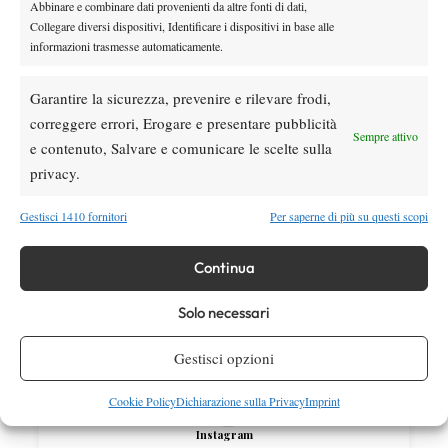
Abbinare e combinare dati provenienti da altre fonti di dati,
Challenger 100 Bergamo: il torneo
Collegare diversi dispositivi, Identificare i dispositivi in base alle
diventerà un 125 a partire dal 2027
informazioni trasmesse automaticamente.
Atp
News
Garantire la sicurezza, prevenire e rilevare frodi,
Masters 1000 Montreal 2026: ancora
correggere errori, Erogare e presentare pubblicità
Sempre attivo
Musetti-Jodar, cosa aspettarsi dalla sfida?
e contenuto, Salvare e comunicare le scelte sulla
privacy.
SOCIAL
Gestisci 1410 fornitori
Per saperne di più su questi scopi
Continua
Facebook
Solo necessari
X
Gestisci opzioni
Cookie Policy
Dichiarazione sulla Privacy
Imprint
Instagram