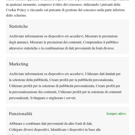
cliente l’opportunità di conoscere nuove persone e condividere
in qualsiasi momento, compreso il ritiro del consenso, utilizzando i pulsanti della
con loro questo tipo di esperienze è un valore aggiunto a ciò che
Cookie Policy o cliccando sul pulsante di gestione del consenso nella parte inferiore
dello schermo.
facciamo con grande passione a partire dal primo giorno”
.
Capodanno
è sempre più vicino e “Tennis in Vacanza” ha la
Statistiche
Dal 27 dicembre al 2 gennaio un emozionante
soluzione giusta.
Archiviare informazioni su dispositivo e/o accedervi, Misurare le prestazioni
tour sportivo-culturale dall’Algarve a Siviglia
vi travolgerà.
degli annunci, Misurare le prestazioni dei contenuti, Comprendere il pubblico
attraverso statistiche o la combinazione di dati provenienti da fonti diverse.
Marketing
Archiviare informazioni su dispositivo e/o accedervi, Utilizzare dati limitati per
la selezione della pubblicità, Creare profili per la pubblicità personalizzata,
Utilizzare profili per la selezione di pubblicità personalizzata, Creare profili per
la personalizzazione dei contenuti, Utilizzare profili per la selezione di contenuti
personalizzati, Sviluppare e migliorare i servizi.
Funzionalità
Sempre attivo
Abbinare e combinare dati provenienti da altre fonti di dati,
Collegare diversi dispositivi, Identificare i dispositivi in base alle
Quattro intense giornate di allenamento, con programmi