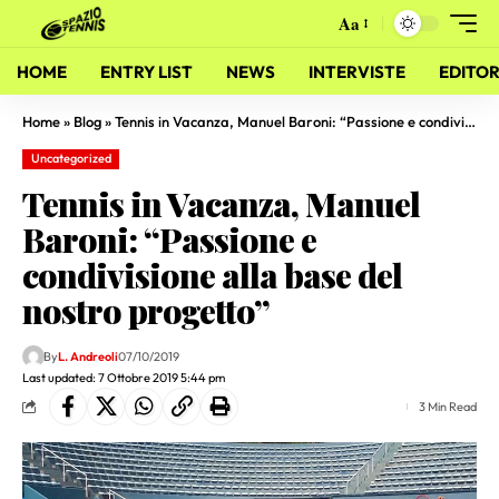
Aa
HOME
ENTRY LIST
NEWS
INTERVISTE
EDITOR
Home
»
Blog
»
Tennis in Vacanza, Manuel Baroni: “Passione e condivisione alla base del nostro progetto”
Uncategorized
Tennis in Vacanza, Manuel
Baroni: “Passione e
condivisione alla base del
nostro progetto”
By
L. Andreoli
07/10/2019
Last updated: 7 Ottobre 2019 5:44 pm
3 Min Read