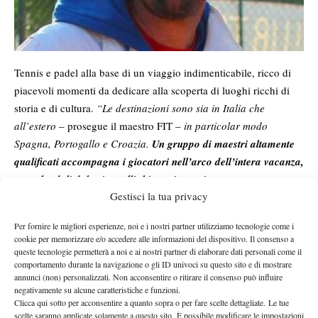
Tennis e padel alla base di un viaggio indimenticabile, ricco di
piacevoli momenti da dedicare alla scoperta di luoghi ricchi di
storia e di cultura.
“Le destinazioni sono sia in Italia che
all’estero
– prosegue il maestro FIT –
in particolar modo
Spagna, Portogallo e Croazia.
Un gruppo di maestri altamente
qualificati accompagna i giocatori nell’arco dell’intera vacanza,
coccolandoli dal primo all’ultimo giorno, in stretto contatto con
Gestisci la tua privacy
lo staff fornito dalle strutture ospitanti
. Sport, arricchimento
culturale e divertimento sono alla base del progetto”
.
Per fornire le migliori esperienze, noi e i nostri partner utilizziamo tecnologie come i
Un’organizzazione impeccabile, che sin dalla scelta del nome
cookie per memorizzare e/o accedere alle informazioni del dispositivo. Il consenso a
non ha lasciato nulla al caso.
“Il tennis ed il padel sono al centro
queste tecnologie permetterà a noi e ai nostri partner di elaborare dati personali come il
comportamento durante la navigazione o gli ID univoci su questo sito e di mostrare
della nostra idea
. Ho scelto di posporre la parola “vacanza”
annunci (non) personalizzati. Non acconsentire o ritirare il consenso può influire
proprio al fine di dare maggior risalto all’attività sportiva.
negativamente su alcune caratteristiche e funzioni.
L’aspetto del gruppo è senza dubbio la carta vincente
. Offrire al
Clicca qui sotto per acconsentire a quanto sopra o per fare scelte dettagliate. Le tue
scelte saranno applicate solamente a questo sito. È possibile modificare le impostazioni