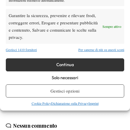
informazioni trasmesse automaticamente.
stimolanti ed appropriati per ogni livello di gioco, insieme ai
maestri di tennis e padel abilitati dalle rispettive federazioni. Una
Garantire la sicurezza, prevenire e rilevare frodi,
vacanza a cinque stelle per giocare e rilassarsi immersi nella
correggere errori, Erogare e presentare pubblicità
Sempre attivo
splendida cornice del Penina Hotel & Golf Resort, prima di
e contenuto, Salvare e comunicare le scelte sulla
scoprire le meraviglie della storica città andalusa all’alba del
privacy.
2020.
Gestisci 1410 fornitori
Per saperne di più su questi scopi
www.tennisinvacanza.com
Tutte le informazioni utili sul sito
Continua
Solo necessari
TAGGED:
Manuel Baroni
Gestisci opzioni
Cookie Policy
Dichiarazione sulla Privacy
Imprint
Nessun commento