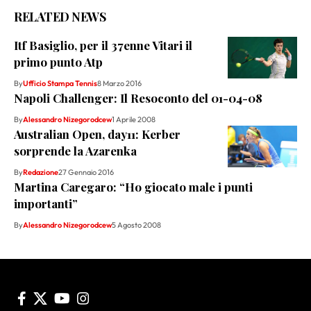
RELATED NEWS
Itf Basiglio, per il 37enne Vitari il
primo punto Atp
By
Ufficio Stampa Tennis
8 Marzo 2016
Napoli Challenger: Il Resoconto del 01-04-08
By
Alessandro Nizegorodcew
1 Aprile 2008
Australian Open, day11: Kerber
sorprende la Azarenka
By
Redazione
27 Gennaio 2016
Martina Caregaro: “Ho giocato male i punti
importanti”
By
Alessandro Nizegorodcew
5 Agosto 2008