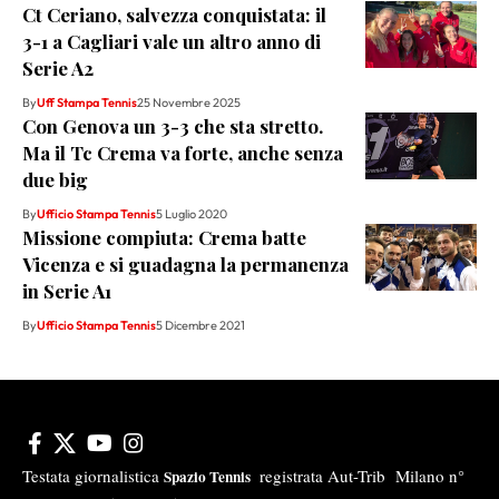
Ct Ceriano, salvezza conquistata: il
3-1 a Cagliari vale un altro anno di
Serie A2
By
Uff Stampa Tennis
25 Novembre 2025
Con Genova un 3-3 che sta stretto.
Ma il Tc Crema va forte, anche senza
due big
By
Ufficio Stampa Tennis
5 Luglio 2020
Missione compiuta: Crema batte
Vicenza e si guadagna la permanenza
in Serie A1
By
Ufficio Stampa Tennis
5 Dicembre 2021
Testata giornalistica
registrata Aut-Trib Milano n°
Spazio Tennis