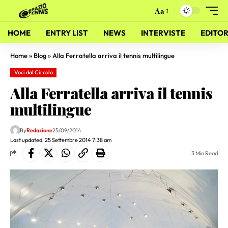
Aa
HOME
ENTRY LIST
NEWS
INTERVISTE
EDITOR
Home
»
Blog
»
Alla Ferratella arriva il tennis multilingue
Voci dal Circolo
Alla Ferratella arriva il tennis
multilingue
By
Redazione
25/09/2014
Last updated: 25 Settembre 2014 7:38 am
3 Min Read