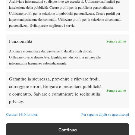
Archiviare informazioni su dispositivo e/o accedervi, Utilizzare dati limitati per
continua a crescere giorno dopo giorno. In aggiunta, numeri di
la selezione della pubblicità, Creare profili per la pubblicità personalizzata,
alto livello anche per il corso adulti, che registra circa 80
Utilizzare profili per la selezione di pubblicità personalizzata, Creare profili per
adesioni: un bacino importante dal quale potrebbero uscire nuovi
la personalizzazione dei contenuti, Utilizzare profili per la selezione di contenuti
soci, ma soprattutto genitori pronti a trasmettere ai propri figli la
personalizzati, Sviluppare e migliorare i servizi.
passione per il tennis.
Funzionalità
Sempre attivo
Abbinare e combinare dati provenienti da altre fonti di dati,
Collegare diversi dispositivi, Identificare i dispositivi in base alle
informazioni trasmesse automaticamente.
Garantire la sicurezza, prevenire e rilevare frodi,
Nessun commento
correggere errori, Erogare e presentare pubblicità
Sempre attivo
Devi essere
connesso
per inviare un commento.
e contenuto, Salvare e comunicare le scelte sulla
privacy.
Gestisci 1410 fornitori
Per saperne di più su questi scopi
DI TENDENZA
Atp
News
Continua
Masters 1000 Montreal 2026: