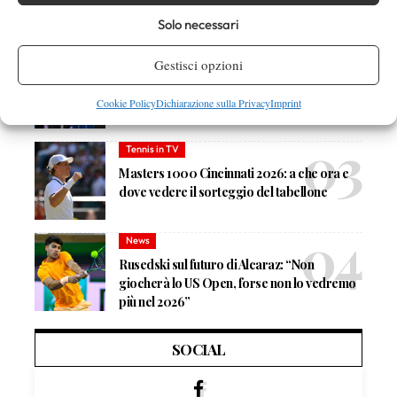
Bolelli/Vavassori fuori al primo turno
Solo necessari
News
Gestisci opzioni
Masters 1000 Cincinnati 2026: forfait di
Quinn, Sonego entra nel tabellone
Cookie Policy
Dichiarazione sulla Privacy
Imprint
Tennis in TV
Masters 1000 Cincinnati 2026: a che ora e
dove vedere il sorteggio del tabellone
News
Rusedski sul futuro di Alcaraz: “Non
giocherà lo US Open, forse non lo vedremo
più nel 2026”
SOCIAL