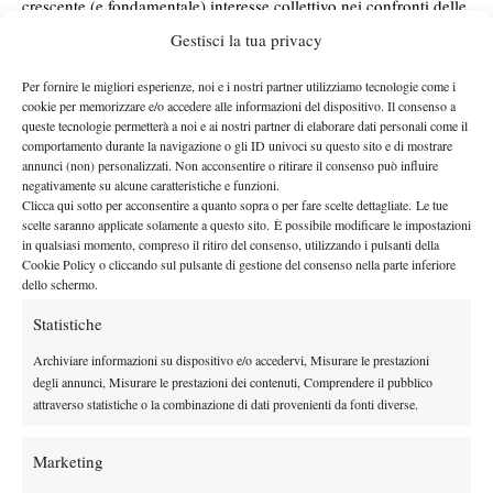
crescente (e fondamentale) interesse collettivo nei confronti delle
lingue straniere.
Gestisci la tua privacy
Questa piacevole novità va a rappresentare la ciliegina sulla torta
Per fornire le migliori esperienze, noi e i nostri partner utilizziamo tecnologie come i
nella scuola tennis del club capitolino, diretta dal tecnico
cookie per memorizzare e/o accedere alle informazioni del dispositivo. Il consenso a
nazionale Domenico Liguori e dal maestro Andrea Capogrosso, i
queste tecnologie permetterà a noi e ai nostri partner di elaborare dati personali come il
quali seguono nel dettaglio la metodologia federale messa a
comportamento durante la navigazione o gli ID univoci su questo sito e di mostrare
annunci (non) personalizzati. Non acconsentire o ritirare il consenso può influire
punto dall’Istituto Superiore di Formazione ‘Roberto Lombardi’,
negativamente su alcune caratteristiche e funzioni.
partendo da tre livelli di minitennis sino ad arrivare
Clicca qui sotto per acconsentire a quanto sopra o per fare scelte dettagliate. Le tue
all’agonistica. Ripartita a metà mese, la scuola conta attualmente
scelte saranno applicate solamente a questo sito. È possibile modificare le impostazioni
in qualsiasi momento, compreso il ritiro del consenso, utilizzando i pulsanti della
circa 150 ragazzi, 25 dei quali nel settore agonistico, sempre
Cookie Policy o cliccando sul pulsante di gestione del consenso nella parte inferiore
seguiti dai maestri anche nel corso dei tornei, per non trascurare
dello schermo.
nessun dettaglio. Non a caso, proprio da qui sono usciti ottimi
Statistiche
talenti, fra i quali spiccano Arianna Capogrosso, figlia di Andrea,
Archiviare informazioni su dispositivo e/o accedervi, Misurare le prestazioni
e Giuseppe Bonaiuti, fra i migliori a livello nazionale delle
degli annunci, Misurare le prestazioni dei contenuti, Comprendere il pubblico
rispettive annate. Lei, classe 1999, è fra le junior più forti dello
attraverso statistiche o la combinazione di dati provenienti da fonti diverse.
Stivale e si prepara a un 2015 da protagonista fra le under 16.
Lui, classe 2003, ha raggiunto la semifinale sia in singolare sia in
Marketing
doppio ai recenti campionati italiani under 11 di Serramazzoni, e