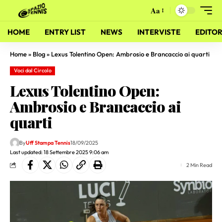
Aa
HOME
ENTRY LIST
NEWS
INTERVISTE
EDITOR
Home
»
Blog
»
Lexus Tolentino Open: Ambrosio e Brancaccio ai quarti
Voci dal Circolo
Lexus Tolentino Open:
Ambrosio e Brancaccio ai
quarti
By
Uff Stampa Tennis
18/09/2025
Last updated: 18 Settembre 2025 9:06 am
2 Min Read