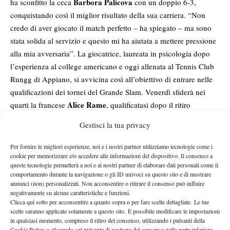
Barbora Palicova
ha sconfitto la ceca
con un doppio 6-3,
conquistando così il miglior risultato della sua carriera. “Non
credo di aver giocato il match perfetto – ha spiegato – ma sono
stata solida al servizio e questo mi ha aiutata a mettere pressione
alla mia avversaria”. La giocatrice, laureata in psicologia dopo
l’esperienza al college americano e oggi allenata al Tennis Club
Rungg di Appiano, si avvicina così all’obiettivo di entrare nelle
qualificazioni dei tornei del Grande Slam. Venerdì sfiderà nei
Alice Rame
quarti la francese
, qualificatasi dopo il ritiro
dell’olandese Koevermans.
Gestisci la tua privacy
Nella sessione serale di mercoledì è arrivata anche la vittoria
Nuria Brancaccio
netta di
. La campana classe 2000 ha superato
Per fornire le migliori esperienze, noi e i nostri partner utilizziamo tecnologie come i
in 69 minuti la veronese Zantedeschi per 6-1 6-2, confermando i
cookie per memorizzare e/o accedere alle informazioni del dispositivo. Il consenso a
queste tecnologie permetterà a noi e ai nostri partner di elaborare dati personali come il
progressi delle ultime stagioni. Seguita in tribuna da Roberta
comportamento durante la navigazione o gli ID univoci su questo sito e di mostrare
Vinci, Brancaccio troverà ai quarti la vincente del confronto tra
annunci (non) personalizzati. Non acconsentire o ritirare il consenso può influire
negativamente su alcune caratteristiche e funzioni.
Sinja Kraus
Lola Radivojevic
e
.
Clicca qui sotto per acconsentire a quanto sopra o per fare scelte dettagliate. Le tue
A completare il quadro di giornata il successo della slovena
scelte saranno applicate solamente a questo sito. È possibile modificare le impostazioni
Tamara Zidansek
, ex semifinalista al Roland Garros 2021, che
in qualsiasi momento, compreso il ritiro del consenso, utilizzando i pulsanti della
Cookie Policy o cliccando sul pulsante di gestione del consenso nella parte inferiore