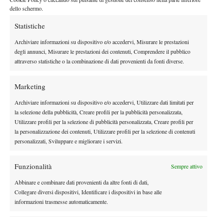
Ylena In-Albon
ha avuto la meglio sulla svizzera
per 6-2 4-6 6-
dello schermo.
3, dopo un secondo set complicato.
Statistiche
Giovedì a Tolentino spazio agli ultimi incontri di secondo turno:
Tatiana Pieri
Arantxa Rus
dalle 12 il match tra
e l’olandese
,
Archiviare informazioni su dispositivo e/o accedervi, Misurare le prestazioni
Sherif-Gorgodze
Oliynykova-Semenistaja
seguito dalle sfide
e
.
degli annunci, Misurare le prestazioni dei contenuti, Comprendere il pubblico
attraverso statistiche o la combinazione di dati provenienti da fonti diverse.
In serata, non prima delle 20, chiuderà il programma il confronto
Radivojevic e Kraus
tra
. In calendario anche i quarti di finale
Marketing
del doppio. Ingresso gratuito.
Archiviare informazioni su dispositivo e/o accedervi, Utilizzare dati limitati per
la selezione della pubblicità, Creare profili per la pubblicità personalizzata,
Utilizzare profili per la selezione di pubblicità personalizzata, Creare profili per
la personalizzazione dei contenuti, Utilizzare profili per la selezione di contenuti
TAGGED:
Tennis Tolentino
personalizzati, Sviluppare e migliorare i servizi.
Funzionalità
Sempre attivo
Abbinare e combinare dati provenienti da altre fonti di dati,
Collegare diversi dispositivi, Identificare i dispositivi in base alle
informazioni trasmesse automaticamente.
DI TENDENZA