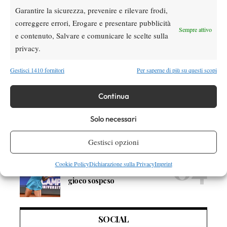
Atp
News
Garantire la sicurezza, prevenire e rilevare frodi,
Masters 1000 Montreal 2026: programma,
correggere errori, Erogare e presentare pubblicità
orario e ordine di gioco venerdì 7 agosto.
Sempre attivo
Arnaldi apre sul Centrale
e contenuto, Salvare e comunicare le scelte sulla
privacy.
Atp
News
Masters 1000 Montreal 2026: Darderi
Gestisci 1410 fornitori
Per saperne di più su questi scopi
rimonta Shang e vola agli ottavi
Continua
Atp
News
Masters 1000 Montreal 2026: medical time
Solo necessari
out per Shang contro Darderi
Gestisci opzioni
News
Wta
Cookie Policy
Dichiarazione sulla Privacy
Imprint
WTA 1000 Toronto 2026: pioggia pesante,
gioco sospeso
SOCIAL