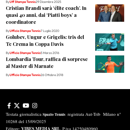
By
Uff Stampa Tennis
29 Dicembre 2025
Cristian Brandi sarà ‘élite coach’. In
quasi 40 anni, dai ‘Piatti boys’ a
coordinatore
By
Ufficio Stampa Tennis
7 Luglio 2020
Golubev, Ungur e Grigelis: tris del
Tc Crema in Coppa Davis
By
Ufficio Stampa Tennis
5 Marzo 2016
Lombardia Tour, raffica di sorprese
al Master di Marnate
By
Ufficio Stampa Tennis
26 Ottobre 2018
Testata giornalistica
registrata Aut-Trib Milano n°
Spazio Tennis
10268 del 15/09/2025
VIBES MEDIA SRL
Editore:
, P.iva 14250480960