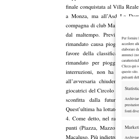
finale conquistata al Villa Real
a Monza, ma all’Asd La Domina
compagna di club Maria Rita Mac
dal maltempo. Previsto inizia
Per fornire 
rimandato causa pioggia a giov
accedere all
elaborare d
favore della classificata 4.2
annunci (no
caratteristi
rimandato per pioggia a saba
Clicca qui s
interruzioni, non ha mai pers
questo sito.
pulsanti del
all’avversaria chiudendo il se
Statisti
giocatrici del Circolo Tennis Giu
Archiviar
sconfitta dalla futura vinc
prestazio
Quest’ultima ha lottato per tre 
fonti dive
4. Come detto, nel ranking del 
Market
punti (Piazza, Mazzon, Lise). A
Macaluso. Più indietro ci sono 
Archiviare