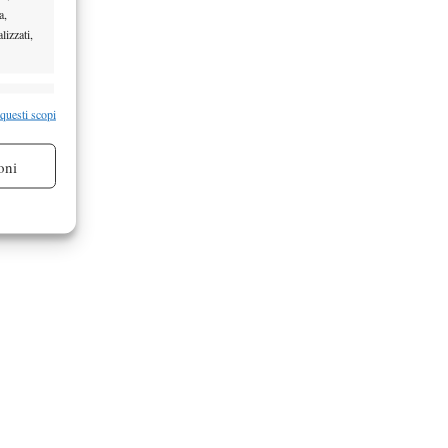
a,
lizzati,
re attivo
 questi scopi
oni
re attivo