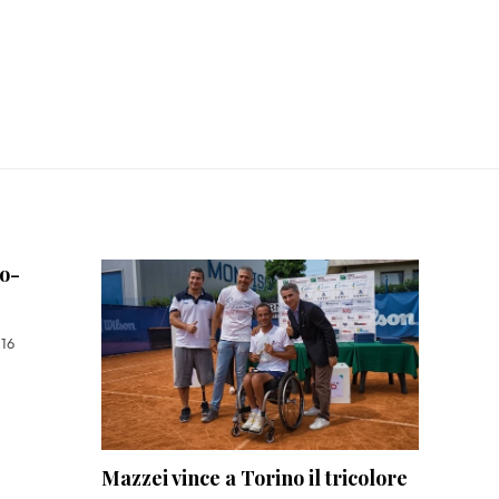
io-
16
Mazzei vince a Torino il tricolore