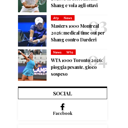
Shang e vola agli ottavi
Atp
News
Masters 1000 Montreal
2026: medical time out per
Shang contro Darderi
News
Wta
WTA 1000 Toronto 2026:
pioggia pesante, gioco
sospeso
SOCIAL
Facebook