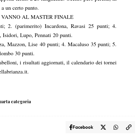
 a un certo punto.
16 VANNO AL MASTER FINALE
ti
;
2. (parimerito)
Incardona, Ravasi
25 punti
;
4.
, Isidori, Lupo, Pennati
20 punti.
za, Mazzon, Lise 40 punti; 4. Macaluso 35 punti; 5.
lombo 30 punti.
abelloni, i risultati aggiornati, il calendario dei tornei
labrianza.it
.
arta categoria
Facebook