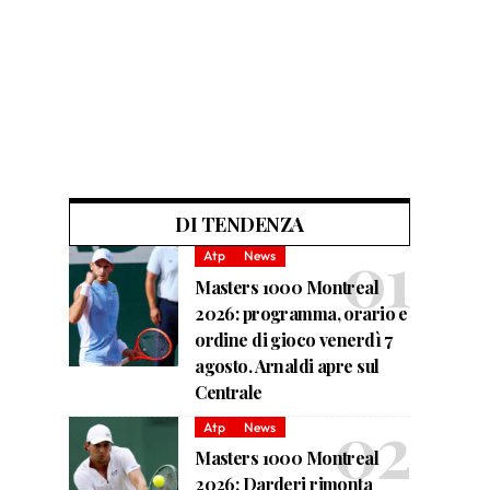
DI TENDENZA
Atp
News
Masters 1000 Montreal
2026: programma, orario e
ordine di gioco venerdì 7
agosto. Arnaldi apre sul
Centrale
Atp
News
Masters 1000 Montreal
2026: Darderi rimonta