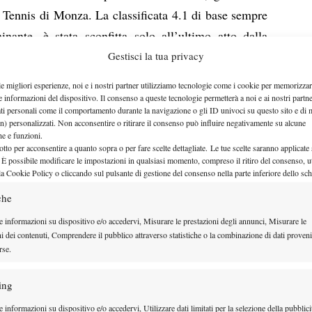
e Tennis di Monza. La classificata 4.1 di base sempre
nte, è stata sconfitta solo all’ultimo atto dalla
aluso, in una finale molto spezzettata e intervallata
Gestisci la tua privacy
lmente per mercoledì 13 luglio, il match è stato
le migliori esperienze, noi e i nostri partner utilizziamo tecnologie come i cookie per memorizzar
edì 14, quando però – sul punteggio di 6-2 1-0 in
e informazioni del dispositivo. Il consenso a queste tecnologie permetterà a noi e ai nostri partne
ati personali come il comportamento durante la navigazione o gli ID univoci su questo sito e di 
 Macaluso – è stato prima di nuovo sospeso e poi
n) personalizzati. Non acconsentire o ritirare il consenso può influire negativamente su alcune
che e funzioni.
to 16. La futura vincitrice, nonostante le molte
otto per acconsentire a quanto sopra o per fare scelte dettagliate. Le tue scelte saranno applicate
o il filo e non ha concesso occasioni di rimonta
 È possibile modificare le impostazioni in qualsiasi momento, compreso il ritiro del consenso, ut
la Cookie Policy o cliccando sul pulsante di gestione del consenso nella parte inferiore dello sc
condo parziale per 6-3. Battute in semifinale due
che
ssano, vale a dire le classificate 4.2 Chiara Ballabio,
e informazioni su dispositivo e/o accedervi, Misurare le prestazioni degli annunci, Misurare le
itrice Macaluso per 6-4 6-3, e Laura Colombo.
ni dei contenuti, Comprendere il pubblico attraverso statistiche o la combinazione di dati proveni
set contro Roberta Lise prima di cedere per 6-4 3-6 6-
rse.
circuito al comando c’è un tris appaiato a quota 40
ing
 inseguire, a 5 lunghezze di distanza, proprio Rita
invece Giulia e Laura Colombo a 30 punti.
 informazioni su dispositivo e/o accedervi, Utilizzare dati limitati per la selezione della pubblici