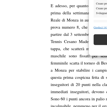
Creare pro
E adesso, per quanto riguarda 
Creare pro
prima della settimana conclusiv
Sviluppare
Reale di Monza in autunno. Mess
Funzion
prova numero 8, che si terrà a
Gestisci 141
Abbinare e
partire dal 3 settembre. In mez
Identifica
Tennis Cesano Maderno tocca a
tappa, che scatterà mercoledì 
Garanti
maschile sono fissati per se
Erogare
scelte 
femminile scatta il torneo di Bes
a Monza per stabilire i campio
questa prima cospicua fetta di 
inseguitori di 20 punti nella cl
immediati inseguitori, devono d
Sono 60 i punti ancora in palio 
incolmabile, nemmeno per il gr