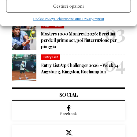
US Open 2026, doppio misto: entry list
Gestisci opzioni
aggiornata, c’è Musetti con Kalinskaya
Cookie Policy
Dichiarazione sulla Privacy
Imprint
Atp
News
Masters 1000 Montreal 2026: Berettini
perde il primo set, poi l’interruzione per
pioggia
Entry List
Entry List Atp Challenger 2026 – Week 34:
Augsburg, Kingston, Roehampton
SOCIAL
Facebook