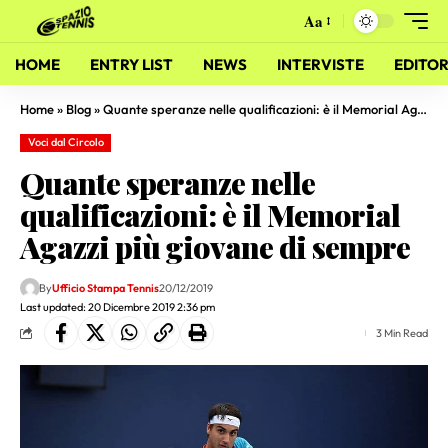
Aa
HOME
ENTRY LIST
NEWS
INTERVISTE
EDITOR
Home
»
Blog
»
Quante speranze nelle qualificazioni: è il Memorial Agazzi più giovane di sempre
Voci dal Circolo
Quante speranze nelle
qualificazioni: è il Memorial
Agazzi più giovane di sempre
By
Ufficio Stampa Tennis
20/12/2019
Last updated: 20 Dicembre 2019 2:36 pm
3 Min Read