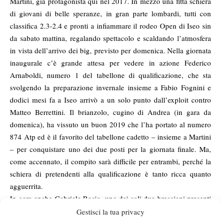
Martini, già protagonista qui nel 2017. In mezzo una fitta schiera
di giovani di belle speranze, in gran parte lombardi, tutti con
classifica 2.3-2.4 e pronti a infiammare il rodeo Open di Iseo sin
da sabato mattina, regalando spettacolo e scaldando l’atmosfera
in vista dell’arrivo dei big, previsto per domenica. Nella giornata
inaugurale c’è grande attesa per vedere in azione Federico
Arnaboldi, numero 1 del tabellone di qualificazione, che sta
svolgendo la preparazione invernale insieme a Fabio Fognini e
dodici mesi fa a Iseo arrivò a un solo punto dall’exploit contro
Matteo Berrettini. Il brianzolo, cugino di Andrea (in gara da
domenica), ha vissuto un buon 2019 che l’ha portato al numero
874 Atp ed è il favorito del tabellone cadetto – insieme a Martini
– per conquistare uno dei due posti per la giornata finale. Ma,
come accennato, il compito sarà difficile per entrambi, perché la
schiera di pretendenti alla qualificazione è tanto ricca quanto
agguerrita.
In gara anche Gabriele Bosio, uno dei soli due bresciani presenti
nel ranking mondiale Atp: esordirà sabato alle 11.30, contro il
Gestisci la tua privacy