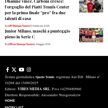
Dhamne vince, Carboni cresce:
l’orgoglio del Piatti Tennis Center
per la prima finale “pro” fra due
talenti di casa
By
Uff Stampa Tennis
10 Febbraio 2025
Junior Milano, maschi a punteggio
pieno in Serie C
By
Ufficio Stampa Tennis
4 Maggio 2016
Testata giornalistica
registrata Aut-Trib Milano n°
Spazio Tennis
10268 del 15/09/2025
VIBES MEDIA SRL
Editore:
, P.iva 14250480960
Direttore Responsabile: Alessandro Nizegorodcew
HOME
ENTRY LIST