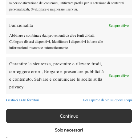
la personalizzazione dei contenuti, Utilizzare profili per la selezione di contenuti
personalizzati, Sviluppare e migliorare i servizi.
TAGGED:
Memorial Agazzi
Open
Palaiseo
Rodeo
Funzionalità
Sempre attivo
Abbinare e combinare dati provenienti da altre fonti di dati,
Collegare diversi dispositivi, Identificare i dispositivi in base alle
informazioni trasmesse automaticamente.
Nessun commento
Garantire la sicurezza, prevenire e rilevare frodi,
Devi essere
connesso
per inviare un commento.
correggere errori, Erogare e presentare pubblicità
Sempre attivo
e contenuto, Salvare e comunicare le scelte sulla
privacy.
DI TENDENZA
Gestisci 1410 fornitori
Per saperne di più su questi scopi
Atp
News
Masters 1000 Montreal 2026, Berrettini si
arrende a Navone all’esordio
Continua
Solo necessari
News
US Open