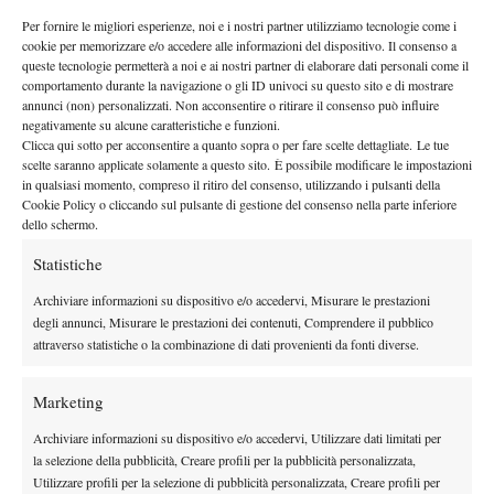
vincitore del derby tutto bergamasco che aprirà il programma del
Per fornire le migliori esperienze, noi e i nostri partner utilizziamo tecnologie come i
Campo 3. A sfidarsi, dalle 9.30, Samuel Vincent Ruggeri,
cookie per memorizzare e/o accedere alle informazioni del dispositivo. Il consenso a
17enne di mamma belga fra i primi 100 del ranking mondiale
queste tecnologie permetterà a noi e ai nostri partner di elaborare dati personali come il
comportamento durante la navigazione o gli ID univoci su questo sito e di mostrare
under 18, e il coetaneo Filiberto Fumagalli. Sul Centrale, invece,
annunci (non) personalizzati. Non acconsentire o ritirare il consenso può influire
toccherà subito a Leonardo Malgaroli, altra speranza del tennis
negativamente su alcune caratteristiche e funzioni.
lombardo, e a Massimo Brambati. Dalle 14 i due incontri che
Clicca qui sotto per acconsentire a quanto sopra o per fare scelte dettagliate. Le tue
scelte saranno applicate solamente a questo sito. È possibile modificare le impostazioni
mettono in palio la qualificazione, e spediranno i migliori del
in qualsiasi momento, compreso il ritiro del consenso, utilizzando i pulsanti della
sabato a giocarsi le proprie chance insieme a Lorenzo Sonego
Cookie Policy o cliccando sul pulsante di gestione del consenso nella parte inferiore
(che partirà dalla semifinale), Federico Gaio, Andrea Arnaboldi,
dello schermo.
Alessandro Giannessi e Luca Vanni. Domenica il via è previsto
Statistiche
per le 10, con la sfida fra Andrea Arnaboldi e il primo
Archiviare informazioni su dispositivo e/o accedervi, Misurare le prestazioni
qualificato. A seguire il duello Vanni-Giannessi, quindi Gaio
degli annunci, Misurare le prestazioni dei contenuti, Comprendere il pubblico
contro l’altro qualificato. Dalle 14.30 le semifinali, con l’esordio
attraverso statistiche o la combinazione di dati provenienti da fonti diverse.
di Sonego nella seconda, e alle 17.30 la finale. Ulteriori
informazioni sul sito www.palaiseo.it, sulla relativa pagina
Marketing
Facebook (PalaIseo) e su quella dedicata al Memorial Carlo
Archiviare informazioni su dispositivo e/o accedervi, Utilizzare dati limitati per
Agazzi – Trofeo CST.
la selezione della pubblicità, Creare profili per la pubblicità personalizzata,
Utilizzare profili per la selezione di pubblicità personalizzata, Creare profili per