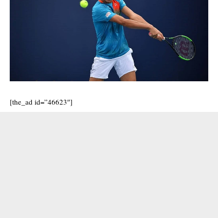
[the_ad id=”46623″]