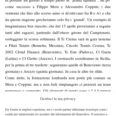
di portarle un giorno a tempo pieno in “prima squadra”, un po’
come successo a Filippo Mora e Alessandro Coppini, i due
ventenni che fino allo scorso anno si dividevano fra B e A1 e che
da questa stagione giocheranno solo fra i ‘grandi’. Un esempio di
lungimiranza ben riuscito, che dal 15 aprile proveranno a seguire
tanti altri ragazzi, partendo dall’ottavo girone del Campionato,
sorteggiato la scorsa settimana. Il Tc Crema sarà in gara insieme
a Filari Tennis (Rometta, Messina), Circolo Tennis Cesena, Tc
2002 Cloud Finance (Benevento), Tc Este (Padova), Ct Gaeta
(Latina) e Ct Giotto (Arezzo). I cremaschi esordiranno in Sicilia,
per la prima di tre trasferte: seguiranno quelle di Benevento (terza
giornata) e Arezzo (quinta giornata). In casa le altre tre sfide.
Come detto, la formazione lombarda non potrà più contare su
Mora e Coppini, ma a non farli rimpiangere ci penserà un team
numeroso e compatto. Gli elementi di punta sono i 2.4 Lorenzo
Bresciani e Andrea Zanetti, entrambi atleti dell’accademia full-
Gestisci la tua privacy
time del club. Poi ci sono le tre racchette con classifica Fit 2.5: il
Per fornire le migliori esperienze, noi e i nostri partner utilizziamo tecnologie come i
maestro “Beppe” Menga, il capitano-giocatore Nicola Remedi e
cookie per memorizzare e/o accedere alle informazioni del dispositivo. Il consenso a