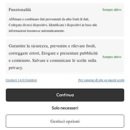
TAGGED:
Serie B
Tennis Club Crema
Funzionalità
Sempre attivo
Abbinare e combinare dati provenienti da altre fonti di dati,
Collegare diversi dispositivi, Identificare i dispositivi in base alle
informazioni trasmesse automaticamente.
Garantire la sicurezza, prevenire e rilevare frodi,
Nessun commento
correggere errori, Erogare e presentare pubblicità
Devi essere
connesso
per inviare un commento.
Sempre attivo
e contenuto, Salvare e comunicare le scelte sulla
privacy.
DI TENDENZA
Gestisci 1410 fornitori
Per saperne di più su questi scopi
News
Marco Panichi: “Sinner e Djokovic? Due
Continua
ragazzi normalissimi, ossessionati dal
tennis”
Solo necessari
News
Gestisci opzioni
Masters 1000 Montreal, Fonseca verso