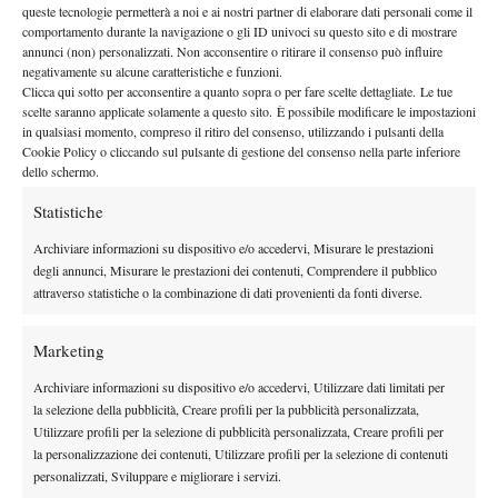
il giovanissimo bergamasco Samuel Vincent Ruggeri, classe
queste tecnologie permetterà a noi e ai nostri partner di elaborare dati personali come il
2002, una delle new entry del team. Insieme a loro anche i 2.7
comportamento durante la navigazione o gli ID univoci su questo sito e di mostrare
annunci (non) personalizzati. Non acconsentire o ritirare il consenso può influire
Alessio Tramontin e Gabriele Datei, il 2.8 Luca Provana e i
negativamente su alcune caratteristiche e funzioni.
“Terza” Giacomo Nava e Danny Ricetti, tutti all’esordio in Serie
Clicca qui sotto per acconsentire a quanto sopra o per fare scelte dettagliate. Le tue
scelte saranno applicate solamente a questo sito. È possibile modificare le impostazioni
B. “Il nostro primo obiettivo – spiega Nicola Remedi – è quello
in qualsiasi momento, compreso il ritiro del consenso, utilizzando i pulsanti della
di divertirci e fare il possibile, senza particolari ambizioni di
Cookie Policy o cliccando sul pulsante di gestione del consenso nella parte inferiore
classifica. Sicuramente la salvezza sarebbe un ottimo traguardo,
dello schermo.
ma puntiamo soprattutto a utilizzare il campionato come un
Statistiche
mezzo per far crescere i nostri ragazzi e portare al circolo
Archiviare informazioni su dispositivo e/o accedervi, Misurare le prestazioni
ulteriore ‘movimento’ nel periodo primaverile”. Proprio la
degli annunci, Misurare le prestazioni dei contenuti, Comprendere il pubblico
possibilità di viaggiare con la squadra potrebbe diventare per i
attraverso statistiche o la combinazione di dati provenienti da fonti diverse.
giovani un bel valore aggiunto, motivandoli a dare ancora di più.
“Molti di loro – chiude Remedi – hanno giocato al più a livello
Marketing
regionale. Trasferte lunghe come Benevento e Messina
Archiviare informazioni su dispositivo e/o accedervi, Utilizzare dati limitati per
serviranno per farsi le ossa”. Insomma, per fare squadra. E per
la selezione della pubblicità, Creare profili per la pubblicità personalizzata,
cementare un team più giovane che mai.
Utilizzare profili per la selezione di pubblicità personalizzata, Creare profili per
la personalizzazione dei contenuti, Utilizzare profili per la selezione di contenuti
personalizzati, Sviluppare e migliorare i servizi.