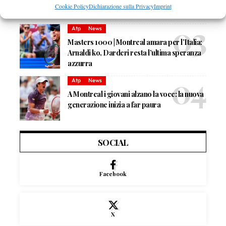
Shelton: “Mi sento più solido”
Cookie Policy
Dichiarazione sulla Privacy
Imprint
Atp
News
Masters 1000 | Montreal amara per l’Italia:
Arnaldi ko, Darderi resta l’ultima speranza
azzurra
Atp
News
A Montreal i giovani alzano la voce: la nuova
generazione inizia a far paura
SOCIAL
Facebook
X