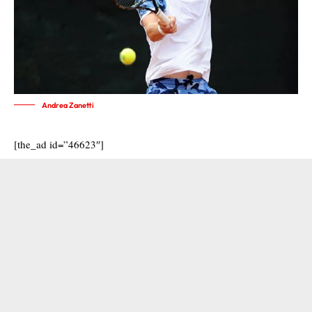
Andrea Zanetti
[the_ad id=”46623″]