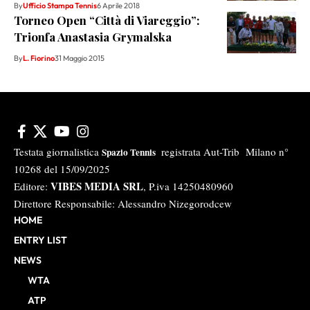
By
Ufficio Stampa Tennis
6 Aprile 2018
Torneo Open “Città di Viareggio”:
Trionfa Anastasia Grymalska
By
L. Fiorino
31 Maggio 2015
Testata giornalistica
registrata Aut-Trib Milano n°
Spazio Tennis
10268 del 15/09/2025
VIBES MEDIA SRL
Editore:
, P.iva 14250480960
Direttore Responsabile: Alessandro Nizegorodcew
HOME
ENTRY LIST
NEWS
WTA
ATP