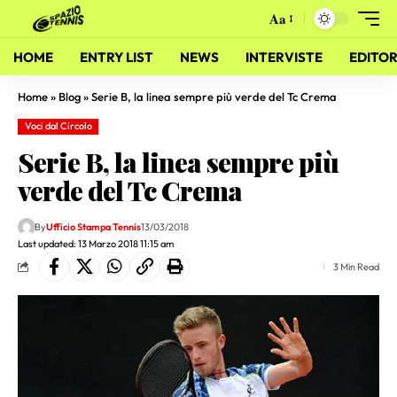
Aa
HOME
ENTRY LIST
NEWS
INTERVISTE
EDITOR
Home
»
Blog
»
Serie B, la linea sempre più verde del Tc Crema
Voci dal Circolo
Serie B, la linea sempre più
verde del Tc Crema
By
Ufficio Stampa Tennis
13/03/2018
Last updated: 13 Marzo 2018 11:15 am
3 Min Read