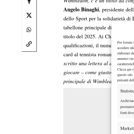
Wimbledon, c’è un titolo da con
Angelo Binaghi
, presidente de
dello Sport per la solidarietà d
tabellone principale di Wimble
titolo del 2025. Ai Championsh
Per fornire 
qualificazioni, il numero uno FI
accedere all
elaborare d
card al tennista romano, finalis
annunci (no
scritto una lettera al direttore
caratteristi
Clicca qui s
giocare – come giusto che sia vis
questo sito.
pulsanti del
principale di Wimbledon”.
Statisti
Archiviar
prestazio
fonti dive
Market