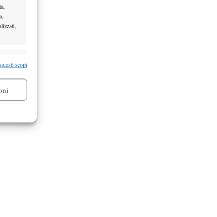
tà,
a,
lizzati,
re attivo
 questi scopi
oni
re attivo