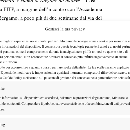
fermare e siamo la Nazione da battere”.
Così
lla FITP, a margine dell’incontro con l’Accademia
i Bergamo, a poco più di due settimane dal via del
Jannik Sinner
don, dove
sarà chiamato a difendere il
Gestisci la tua privacy
Matteo Berrettini
ips
rischia di dover disputare le
le migliori esperienze, noi e i nostri partner utilizziamo tecnologie come i cookie per memorizzar
TP si è mosso per cercare di far assegnare una wild
e informazioni del dispositivo. Il consenso a queste tecnologie permetterà a noi e ai nostri partne
ati personali come il comportamento durante la navigazione o gli ID univoci su questo sito e di 
ta a Londra nel 2021: “
Wild card a Berrettini? Ho
n) personalizzati. Non acconsentire o ritirare il consenso può influire negativamente su alcune
 di Wimbledon, e siamo fiduciosi che Matteo possa
che e funzioni.
otto per acconsentire a quanto sopra o per fare scelte dettagliate. Le tue scelte saranno applicate
to gli ultimi risultati – direttamente nel tabellone
 È possibile modificare le impostazioni in qualsiasi momento, compreso il ritiro del consenso, ut
la Cookie Policy o cliccando sul pulsante di gestione del consenso nella parte inferiore dello sc
che
e informazioni su dispositivo e/o accedervi, Misurare le prestazioni degli annunci, Misurare le
ni dei contenuti, Comprendere il pubblico attraverso statistiche o la combinazione di dati proveni
rse.
ing