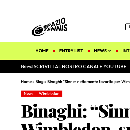
HOME
ENTRY LIST
NEWS
INT
ISCRIVITI AL NOSTRO CANALE YOUTUBE
News
Home
»
Blog
»
Binaghi: “Sinner nettamente favorito per Wimb
News
Wimbledon
Binaghi: “Sinn
Wimbledon, sp