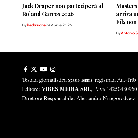
Jack Draper non parteciperà al
Masters
Roland Garros 2026
arriva u
Fils non 
By
Redazione
29 Aprile 2026
By
Antonio 
Testata giornalistica
registrata Aut-Tri
Spazio Tennis
VIBES MEDIA SRL
Editore:
, P.iva 14250480960
Direttore Responsabile: Alessandro Nizegorodcew