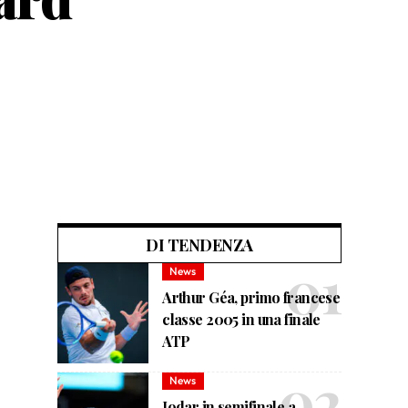
DI TENDENZA
News
Arthur Géa, primo francese
classe 2005 in una finale
ATP
News
Jodar in semifinale a