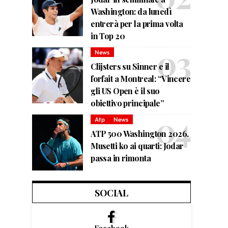
Washington: da lunedì
entrerà per la prima volta
in Top 20
News
Clijsters su Sinner e il
forfait a Montreal: “Vincere
gli US Open è il suo
obiettivo principale”
Atp
News
ATP 500 Washington 2026,
Musetti ko ai quarti: Jodar
passa in rimonta
SOCIAL