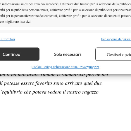
 informazioni su dispositivo e/o accedervi, Utilizzare dati limitati per la selezione della pubblici
fili per la pubblicità personalizzata, Utilizzare profili per la selezione di pubblicità personalizzat
fili per la personalizzazione dei contenuti, Utilizzare profili per la selezione di contenuti persona
 e migliorare i servizi.
alità
Semp
2 fornitori
Per saperne di più su
 combinare dati provenienti da altre fonti di dati, Collegare diversi dispositivi,
re i dispositivi in base alle informazioni trasmesse automaticamente.
Continua
Solo necessari
Gestisci opzi
i Sinner e l’assenza di Musetti, l’Italia si è presa la
do ben tre tennisti ai quarti di finale: “
Tre giocatori
re la sicurezza, prevenire e rilevare frodi, correggere errori,
Cookie Policy
Dichiarazione sulla Privacy
Imprint
non li ha mai avuti, rimane il rammarico perchè nel
 e presentare pubblicità e contenuto, Salvare e comunicare le
Semp
sulla privacy.
i potesse essere favorito sono arrivato quei due
equilibrio che poteva vedere il nostro ragazzo