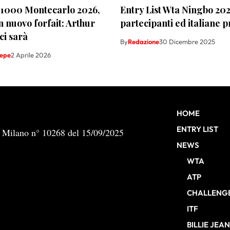
 1000 Montecarlo 2026,
Entry List Wta Ningbo 202
n nuovo forfait: Arthur
partecipanti ed italiane p
ci sarà
By
Redazione
30 Dicembre 2025
Sepe
2 Aprile 2026
HOME
ENTRY LIST
b Milano n° 10268 del 15/09/2025
NEWS
WTA
ATP
CHALLENG
ITF
BILLIE JEA