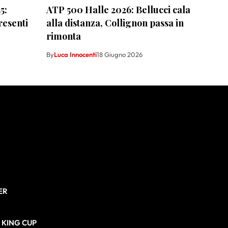
5:
ATP 500 Halle 2026: Bellucci cala
resenti
alla distanza, Collignon passa in
rimonta
By
Luca Innocenti
18 Giugno 2026
ER
N KING CUP