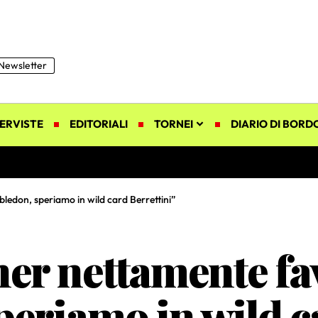
Newsletter
ERVISTE
EDITORIALI
TORNEI
DIARIO DI BORD
ledon, speriamo in wild card Berrettini”
er nettamente fa
eriamo in wild c