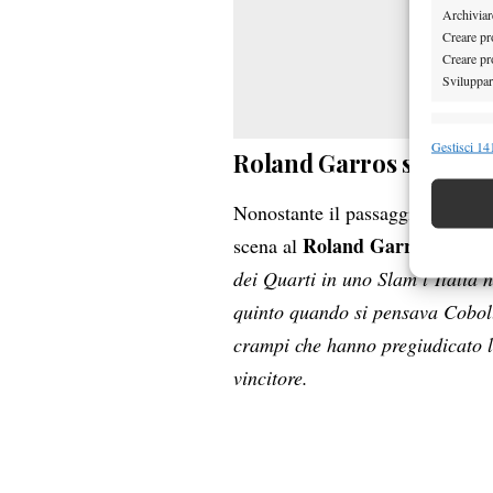
Archiviare
Creare pro
Creare pro
Sviluppare
Funzion
Gestisci 141
Roland Garros storico
Abbinare e
Identifica
Nonostante il passaggio a vuoto d
Roland Garros
scena al
, portan
Garanti
dei Quarti in uno Slam l’Italia 
Erogare
scelte 
quinto quando si pensava Coboll
crampi che hanno pregiudicato l’
vincitore.