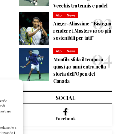
Vecchis tra tennis e padel
Atp
News
Auger-Aliassime: “Bisogna
rendere i Masters 1000 più
sostenibili per tutti”
Atp
News
Monfils sfida il tempo: a
quasi 40 anni entra nella
storia dell’Open del
Canada
SOCIAL
e e/o
r di
mostrare
Facebook
 solamente a
ilizzando i