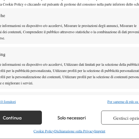
la Cookie Policy o cliccando sul pulsante di gestione del consenso nella parte inferiore dello sc
pione Slam, che in questi giorni si è allenato sul
che
anese Holger Rune, scenderà in campo sull’erba
e informazioni su dispositivo e/o accedervi, Misurare le prestazioni degli annunci, Misurare le
 alla superficie, pronto ad aprire il programma come
ni dei contenuti, Comprendere il pubblico attraverso statistiche o la combinazione di dati proveni
tore della passata edizione.
rse.
ing
 informazioni su dispositivo e/o accedervi, Utilizzare dati limitati per la selezione della pubblici
fili per la pubblicità personalizzata, Utilizzare profili per la selezione di pubblicità personalizzat
fili per la personalizzazione dei contenuti, Utilizzare profili per la selezione di contenuti persona
 e migliorare i servizi.
alità
Semp
0 fornitori
Per saperne di più su
 combinare dati provenienti da altre fonti di dati, Collegare diversi dispositivi,
re i dispositivi in base alle informazioni trasmesse automaticamente.
Continua
Solo necessari
Gestisci opzi
re la sicurezza, prevenire e rilevare frodi, correggere errori,
Cookie Policy
Dichiarazione sulla Privacy
Imprint