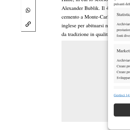
pulsanti del
Alexander Bublik. Il 4 volte cam
Statisti
cemento a Monte-Carlo con il d
Archiviar
inglese per abituarsi nuovamente
prestazio
da tradizione in qualità di vinci
fonti dive
Market
Archiviare
Creare pro
Creare pro
Sviluppare
Funzion
Gestisci 141
Abbinare e
Identifica
Garanti