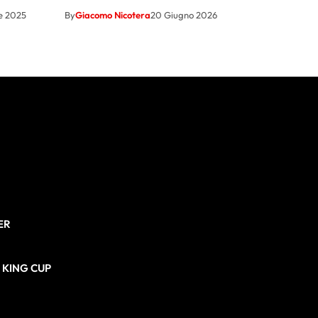
e 2025
By
Giacomo Nicotera
20 Giugno 2026
ER
N KING CUP