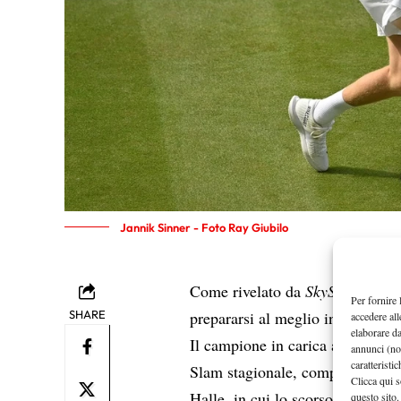
Jannik Sinner - Foto Ray Giubilo
Jan
Come rivelato da
SkySport
,
Per fornire 
SHARE
prepararsi al meglio in vista di
accedere all
elaborare d
Il campione in carica avrà, dun
annunci (no
caratteristi
Slam stagionale, complice anche
Clicca qui s
Halle, in cui lo scorso anno per
questo sito.