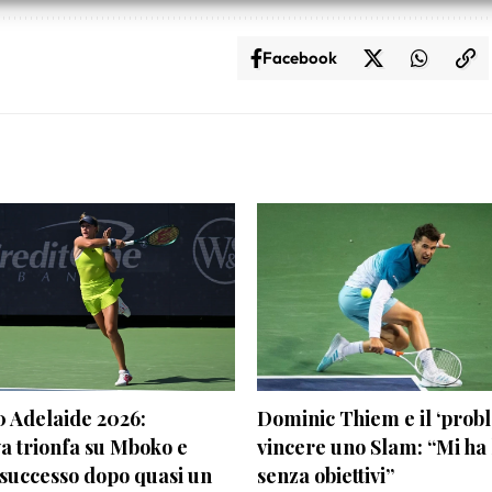
 e presentare pubblicità e contenuto, Salvare e comunicare le
Semp
sulla privacy.
Facebook
 Adelaide 2026:
Dominic Thiem e il ‘prob
a trionfa su Mboko e
vincere uno Slam: “Mi ha 
 successo dopo quasi un
senza obiettivi”