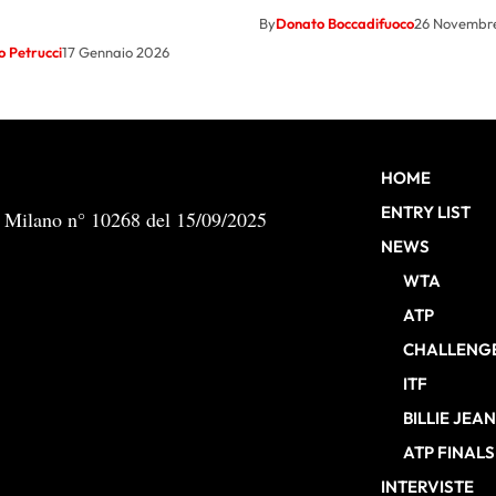
By
Donato Boccadifuoco
26 Novembr
 Petrucci
17 Gennaio 2026
HOME
ENTRY LIST
b Milano n° 10268 del 15/09/2025
NEWS
WTA
ATP
CHALLENG
ITF
BILLIE JEA
ATP FINALS
INTERVISTE