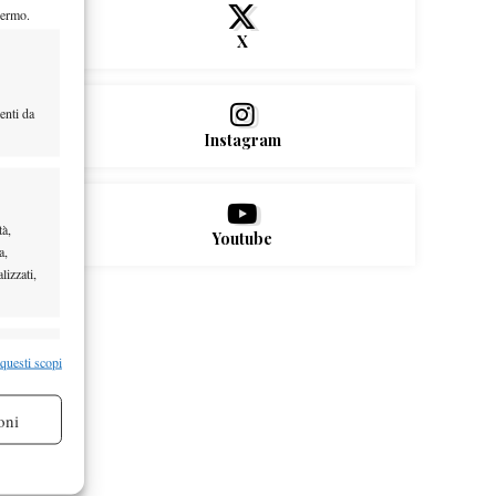
hermo.
X
enti da
Instagram
tà,
Youtube
a,
lizzati,
re attivo
 questi scopi
oni