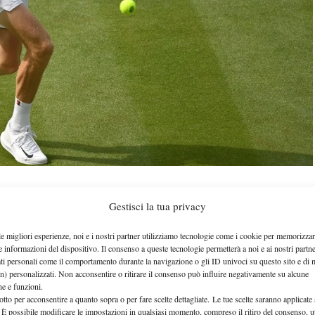
Gestisci la tua privacy
nik Sinner
arriverà a Londra giovedì 18 giugno per
le migliori esperienze, noi e i nostri partner utilizziamo tecnologie come i cookie per memorizzar
Wimbledon 2026
, al via dal 29 giugno al 12 luglio.
e informazioni del dispositivo. Il consenso a queste tecnologie permetterà a noi e ai nostri partne
ati personali come il comportamento durante la navigazione o gli ID univoci su questo sito e di 
10 giorni
que,
per allenarsi prima dell’inizio del terzo
n) personalizzati. Non acconsentire o ritirare il consenso può influire negativamente su alcune
che e funzioni.
 la decisione di non prendere parte all’ATP 500 di
otto per acconsentire a quanto sopra o per fare scelte dettagliate. Le tue scelte saranno applicate
se all’esordio (secondo turno) contro il kazako
 È possibile modificare le impostazioni in qualsiasi momento, compreso il ritiro del consenso, ut