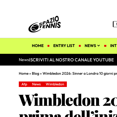
HOME
ENTRY LIST
NEWS
INT
ISCRIVITI AL NOSTRO CANALE YOUTUBE
News
Home
»
Blog
»
Wimbledon 2026: Sinner a Londra 10 giorni pri
Atp
News
Wimbledon
Wimbledon 202
prima dell’ini