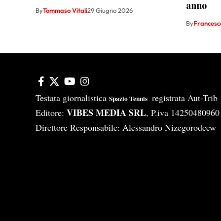
anno
By
Tommaso Vitali
29 Giugno 2026
By
Francesco
Testata giornalistica
registrata Aut-Tri
Spazio Tennis
VIBES MEDIA SRL
Editore:
, P.iva 14250480960
Direttore Responsabile: Alessandro Nizegorodcew