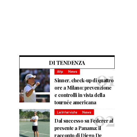
DI TENDENZA
Atp
News
Sinner, check-up di quattro
ore a Milano: prevenzione
e controlli in vista della
tournée americana
Le Interviste
News
Dal successo su Federer al
presente a Panama: il
racconto di Diego De