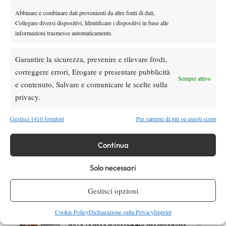
Victoria Azarenka
Abbinare e combinare dati provenienti da altre fonti di dati,
Collegare diversi dispositivi, Identificare i dispositivi in base alle
informazioni trasmesse automaticamente.
Garantire la sicurezza, prevenire e rilevare frodi,
correggere errori, Erogare e presentare pubblicità
Sempre attivo
DI TENDENZA
e contenuto, Salvare e comunicare le scelte sulla
Atp
News
privacy.
Masters 1000 Montreal 2026:
Bolelli/Vavassori fuori al primo turno
Gestisci 1410 fornitori
Per saperne di più su questi scopi
Continua
News
Masters 1000 Cincinnati 2026: forfait di
Solo necessari
Quinn, Sonego entra nel tabellone
Gestisci opzioni
Tennis in TV
Masters 1000 Cincinnati 2026: a che ora e
Cookie Policy
Dichiarazione sulla Privacy
Imprint
dove vedere il sorteggio del tabellone