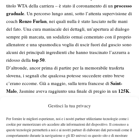
processo
titolo WTA della carriera – è stato il coronamento di un
graduale
. Un percorso lungo anni, sotto l’attenta supervisione di
Renzo Furlan
coach
, nei quali nulla è stato lasciato nelle mani
del fato.
Una cura maniacale dei dettagli, un’apertura al dialogo
sempre più marcata, un sodalizio ormai cementato con il proprio
allenatore e una spasmodica voglia di uscir fuori dal guscio sono
alcuni dei principali ingredienti che hanno trascinato l’azzurra a
top 50
ridosso della
.
D’altronde, ancor prima di partire per la memorabile trasferta
slovena, i segnali che qualcosa potesse succedere entro breve
Saint-
c’erano eccome. Già a maggio, sulla terra francese di
Malo
125K
, Jasmine aveva raggiunto una finale di pregio in un
.
E non satolla, un mese più tardi, si è aggiudicata sul mattone
Gestisci la tua privacy
Bol
tritato di
il primo titolo in un torneo di suddetta categoria. La
battuta d’arresto poi contro una grande campionessa come
Per fornire le migliori esperienze, noi e i nostri partner utilizziamo tecnologie come i
Azarenka ha dato il via alla nuova versione di Jas. Le speranze
cookie per memorizzare e/o accedere alle informazioni del dispositivo. Il consenso a
Portorose
sono diventate convinzioni. Al titolo di
sono seguiti
queste tecnologie permetterà a noi e ai nostri partner di elaborare dati personali come il
comportamento durante la navigazione o gli ID univoci su questo sito e di mostrare
Linz
altri risultati di spicco come il quarto a
e la semifinale a