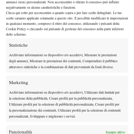
annunci (non) personalizzati. Non acconsentire o ritirare il consenso può influire
Courmayeur
consapevolezza nei suoi mezzi
. È cresciuta la
. Di
negativamente su alcune caratteristiche e funzioni.
Clicca qui sotto per acconsentire a quanto sopra o per fare scelte dettagliate. Le tue
pari passo anche la gestione delle partite è migliorata in modo
scelte saranno applicate solamente a questo sito. È possibile modificare le impostazioni
dritto
esponenziale così come il
che ha iniziato a recitare un
in qualsiasi momento, compreso il ritiro del consenso, utilizzando i pulsanti della
ruolo ancor più determinante (sebbene già fosse l’arma in più del
Cookie Policy o cliccando sul pulsante di gestione del consenso nella parte inferiore
dello schermo.
suo repertorio).
La seconda metà di stagione vissuta da Paolini, in senso figurato
Statistiche
e con molta fantasia, la potremmo immaginare così: avete
Archiviare informazioni su dispositivo e/o accedervi, Misurare le prestazioni
figlio ad andare in
presente quando un genitore insegna al
degli annunci, Misurare le prestazioni dei contenuti, Comprendere il pubblico
bicicletta
? Mamma Vika le ha dato una bella spinta
attraverso statistiche o la combinazione di dati provenienti da fonti diverse.
(motivazionale) e Jas, dal canto suo, ha afferrato senza esitazione
alcuna il manubrio viaggiando più libera e sicura rispetto al
Marketing
passato. La piccola Jas è diventata grande, conosce oramai
Archiviare informazioni su dispositivo e/o accedervi, Utilizzare dati limitati per
benissimo la sua bicicletta ed è pronta in questa stagione a
la selezione della pubblicità, Creare profili per la pubblicità personalizzata,
pedalare ancor più forte di prima.
Utilizzare profili per la selezione di pubblicità personalizzata, Creare profili per
la personalizzazione dei contenuti, Utilizzare profili per la selezione di contenuti
personalizzati, Sviluppare e migliorare i servizi.
TAGGED:
Jasmine Paolini
Portorose
Stagione Wta
Funzionalità
Sempre attivo