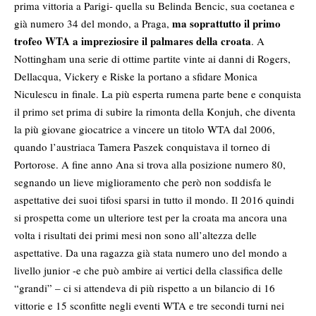
prima vittoria a Parigi- quella su Belinda Bencic, sua coetanea e
ma soprattutto il primo
già numero 34 del mondo, a Praga,
trofeo WTA a impreziosire il palmares della croata
. A
Nottingham una serie di ottime partite vinte ai danni di Rogers,
Dellacqua, Vickery e Riske la portano a sfidare Monica
Niculescu in finale. La più esperta rumena parte bene e conquista
il primo set prima di subire la rimonta della Konjuh, che diventa
la più giovane giocatrice a vincere un titolo WTA dal 2006,
quando l’austriaca Tamera Paszek conquistava il torneo di
Portorose. A fine anno Ana si trova alla posizione numero 80,
segnando un lieve miglioramento che però non soddisfa le
aspettative dei suoi tifosi sparsi in tutto il mondo. Il 2016 quindi
si prospetta come un ulteriore test per la croata ma ancora una
volta i risultati dei primi mesi non sono all’altezza delle
aspettative. Da una ragazza già stata numero uno del mondo a
livello junior -e che può ambire ai vertici della classifica delle
“grandi” – ci si attendeva di più rispetto a un bilancio di 16
vittorie e 15 sconfitte negli eventi WTA e tre secondi turni nei