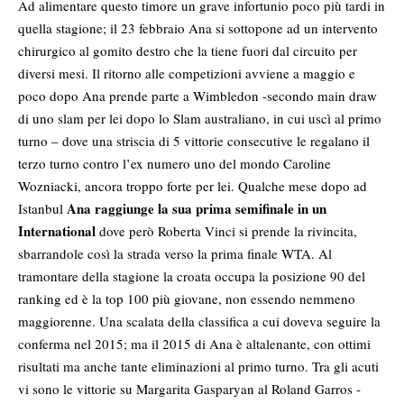
Ad alimentare questo timore un grave infortunio poco più tardi in
quella stagione; il 23 febbraio Ana si sottopone ad un intervento
chirurgico al gomito destro che la tiene fuori dal circuito per
diversi mesi. Il ritorno alle competizioni avviene a maggio e
poco dopo Ana prende parte a Wimbledon -secondo main draw
di uno slam per lei dopo lo Slam australiano, in cui uscì al primo
turno – dove una striscia di 5 vittorie consecutive le regalano il
terzo turno contro l’ex numero uno del mondo Caroline
Wozniacki, ancora troppo forte per lei. Qualche mese dopo ad
Ana raggiunge la sua prima semifinale in un
Istanbul
International
dove però Roberta Vinci si prende la rivincita,
sbarrandole così la strada verso la prima finale WTA. Al
tramontare della stagione la croata occupa la posizione 90 del
ranking ed è la top 100 più giovane, non essendo nemmeno
maggiorenne. Una scalata della classifica a cui doveva seguire la
conferma nel 2015; ma il 2015 di Ana è altalenante, con ottimi
risultati ma anche tante eliminazioni al primo turno. Tra gli acuti
vi sono le vittorie su Margarita Gasparyan al Roland Garros -