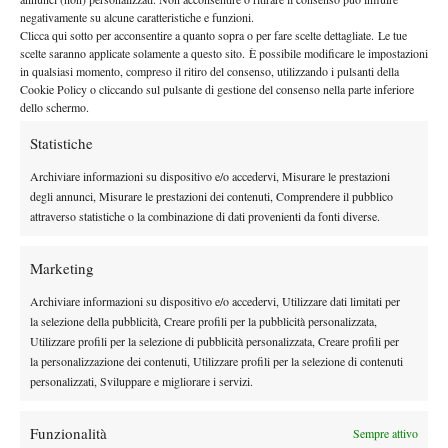
l’accesso ai primi quarti di finale Slam della sua carriera oltre
negativamente su alcune caratteristiche e funzioni.
che il primo successo contro una top player
Clicca qui sotto per acconsentire a quanto sopra o per fare scelte dettagliate. Le tue
. Ai quarti la strada
scelte saranno applicate solamente a questo sito. È possibile modificare le impostazioni
è poi sbarrata dalla futura finalista Karolina Pliskova, ingiocabile
in qualsiasi momento, compreso il ritiro del consenso, utilizzando i pulsanti della
in quel torneo, ma raggiungendo i quarti Ana si assicura il nuovo
Cookie Policy o cliccando sul pulsante di gestione del consenso nella parte inferiore
dello schermo.
best ranking di n. 52 al mondo. La grande forma e la nuova
fiducia nei propri mezzi le permettono di dare continuità a questi
Statistiche
risultati e Ana raggiunge la semifinale a Guangzhou e i quarti di
Archiviare informazioni su dispositivo e/o accedervi, Misurare le prestazioni
finale al Premier di Mosca, passando dalle qualificazioni e
degli annunci, Misurare le prestazioni dei contenuti, Comprendere il pubblico
battendo la numero 21 del mondo Strycova. Chiude dunque
attraverso statistiche o la combinazione di dati provenienti da fonti diverse.
l’anno al numero 48.
Dopo la preparazione invernale con il coach Goran Prpic (che ha
Marketing
preso il posto di Jelena Tosic a novembre) e il preparatore fisico
Archiviare informazioni su dispositivo e/o accedervi, Utilizzare dati limitati per
il 2017 di Ana inizia ad Auckland
Slaven Hrvoj,
, torneo che in
la selezione della pubblicità, Creare profili per la pubblicità personalizzata,
questa edizione gode della presenza di due leggende come
Utilizzare profili per la selezione di pubblicità personalizzata, Creare profili per
Serena e Venus Williams oltre che di un ex numero 1 del mondo
la personalizzazione dei contenuti, Utilizzare profili per la selezione di contenuti
personalizzati, Sviluppare e migliorare i servizi.
Ana sembra riprendere esattamente
come Caroline Wozniacki.
da dove aveva lasciato, ottenendo quattro belle vittorie e
Funzionalità
Sempre attivo
raggiungendo l’atto finale
. Qui però qualcosa va storto e il titolo