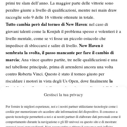
primi tre slam dell’anno. La maggior parte delle vittorie sono
peraltro giunte a livello di qualificazioni, mentre nei main draw
raccoglie solo 9 delle 16 vittorie ottenute in totale.
Tutto cambia però dal torneo di New Haven
: nel caso di
giovani talenti come la Konjuh il problema spesso e volentieri è a
livello mentale, come se vi fosse un piccolo ostacolo che
New Haven è
impedisce di sbloccarsi e salire di livello.
sembrata la svolta, il passo mancante per fare il cambio di
marcia
; Ana vince quattro partite, tre nelle qualificazioni e una
nel tabellone principale, prima di arrendersi ancora una volta
contro Roberta Vinci. Questo è stato il torneo giusto per
la
riscaldare i motori in vista degli Us Open, dove finalmente
Konjuh gioca il suo miglior tennis e giunge agli ottavi di finale
Gestisci la tua privacy
battendo tra le altre la teste di serie n. 20 Kiki Bertens, grande
sorpresa del 2016. Agli ottavi ad attenderla c’è la sorella
Per fornire le migliori esperienze, noi e i nostri partner utilizziamo tecnologie come i
maggiore e più quotata di Urszula Radwanska, prima top50
cookie per memorizzare e/o accedere alle informazioni del dispositivo. Il consenso a
battuta in carriera anni prima, ovvero Agnieszka Radwanska,
queste tecnologie permetterà a noi e ai nostri partner di elaborare dati personali come il
comportamento durante la navigazione o gli ID univoci su questo sito e di mostrare
Un duplice 6-4 regala alla giovane Ana
teste di serie numero 4.
annunci (non) personalizzati. Non acconsentire o ritirare il consenso può influire