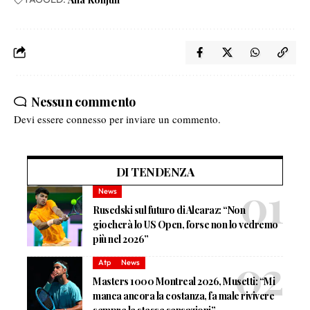
Nessun commento
Devi essere
connesso
per inviare un commento.
DI TENDENZA
News
Rusedski sul futuro di Alcaraz: “Non
giocherà lo US Open, forse non lo vedremo
più nel 2026”
Atp
News
Masters 1000 Montreal 2026, Musetti: “Mi
manca ancora la costanza, fa male rivivere