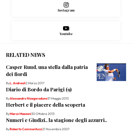
Instagram
Youtube
RELATED NEWS
Casper Ruud, una stella dalla patria
dei fiordi
By
L. Andreoli
2 Marzo 2017
Diario di Bordo da Parigi (9)
By
Alessandro Nizegorodcew
31 Maggio 2013
Herbert e il piacere della scoperta
By
Marco Mazzoni
30 Ottobre 2013
Numeri e Giudizi.. la stagione degli azzurri..
By
Roberto Commentucci
21 Novembre 2007