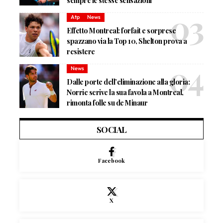
sempre le stesse sensazioni”
Atp
News
Effetto Montreal: forfait e sorprese
spazzano via la Top 10, Shelton prova a
resistere
News
Dalle porte dell’eliminazione alla gloria:
Norrie scrive la sua favola a Montreal,
rimonta folle su de Minaur
SOCIAL
Facebook
X