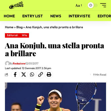
Aa
HOME
ENTRY LIST
NEWS
INTERVISTE
EDITOR
Home
»
Blog
»
Ana Konjuh, una stella pronta a brillare
Editoriali
Wta
Ana Konjuh, una stella pronta
a brillare
By
Redazione
12/01/2017
Last updated: 12 Gennaio 2017 2:36 pm
9 Min Read