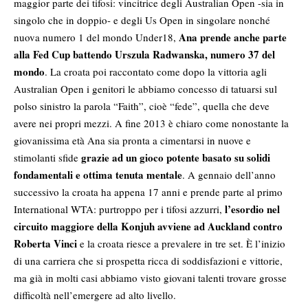
maggior parte dei tifosi: vincitrice degli Australian Open -sia in
singolo che in doppio- e degli Us Open in singolare nonché
Ana prende anche parte
nuova numero 1 del mondo Under18,
alla Fed Cup battendo Urszula Radwanska, numero 37 del
mondo
. La croata poi raccontato come dopo la vittoria agli
Australian Open i genitori le abbiamo concesso di tatuarsi sul
polso sinistro la parola “Faith”, cioè “fede”, quella che deve
avere nei propri mezzi. A fine 2013 è chiaro come nonostante la
giovanissima età Ana sia pronta a cimentarsi in nuove e
grazie ad un gioco potente basato su solidi
stimolanti sfide
fondamentali e ottima tenuta mentale
. A gennaio dell’anno
successivo la croata ha appena 17 anni e prende parte al primo
l’esordio nel
International WTA: purtroppo per i tifosi azzurri,
circuito maggiore della Konjuh avviene ad Auckland contro
Roberta Vinci
e la croata riesce a prevalere in tre set. È l’inizio
di una carriera che si prospetta ricca di soddisfazioni e vittorie,
ma già in molti casi abbiamo visto giovani talenti trovare grosse
difficoltà nell’emergere ad alto livello.