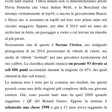
occhi tanti exploit. I tifosi italiani non si dimenticheranno presto
Flavia Pennetta che vince Indian Wells, o la Bouchard che
irrompe violentemente in top10, o ancora le giovanissime Bencic
e Diyas che si assestano in top40 nel loro vero primo anno nel
circuito maggiore. Eppure, per altre il 2014 sarà un anno da
archiviare in fretta, un passaggio a vuoto a cui trovare un rimedio
al più presto.
Sorana Cirstea
Sicuramente una di queste è
, suo malgrado
protagonista di un 2014 poverissimo di vittorie di valore, ma
anche di vittorie “normali” per una giocatrice teoricamente del
un pesante 93 dovuto ai
suo calibro. La classifica attuale enuncia
soli 606 punti
accumulati durante la stagione (il 45% dei quali
ottenuti in due soli tornei).
La rumena non è nota per la costanza nei risultati, ma questa
passerà come una delle stagioni più complesse della sua giovane
carriera. Già, sono passati tanti anni da quel 2009 quando
raggiunse i QF del Roland Garros. Eppure la rumena è
solamente una classe 1990
e già a 17 anni aveva raggiunto la