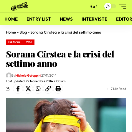
Aa
HOME
ENTRY LIST
NEWS
INTERVISTE
EDITOR
Home
»
Blog
»
Sorana Cirstea e la crisi del settimo anno
Editoriali
Wta
Sorana Cirstea e la crisi del
settimo anno
By
Michele Galoppini
27/11/2014
Last updated: 27 Novembre 2014 7:00 am
7 Min Read