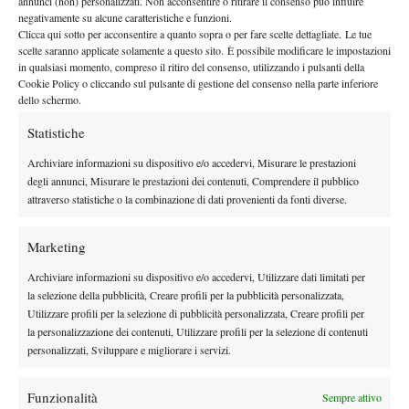
annunci (non) personalizzati. Non acconsentire o ritirare il consenso può influire
ha vinto solo 13 delle 37
A livello WTA, nel 2014 la Cirstea
negativamente su alcune caratteristiche e funzioni.
partite che ha giocato
, non ha mai raggiunto alcuna semifinale e
Clicca qui sotto per acconsentire a quanto sopra o per fare scelte dettagliate. Le tue
scelte saranno applicate solamente a questo sito. È possibile modificare le impostazioni
salva la sua classifica solo grazie al terzo turno al Roland Garros
in qualsiasi momento, compreso il ritiro del consenso, utilizzando i pulsanti della
ed ai quarti di finale nel torneo Premier di Dubai, dove peraltro
Cookie Policy o cliccando sul pulsante di gestione del consenso nella parte inferiore
le uniche due vittorie annuali contro giocatrici top40
ottiene
,
dello schermo.
nello specifico Roberta Vinci e Sara Errani (nostro malgrado).
Statistiche
Batte solo altre due top50 nel corso dell’anno, Watson e Riske, in
Archiviare informazioni su dispositivo e/o accedervi, Misurare le prestazioni
una stagione che peraltro ha dato loro, soprattutto alla Watson,
degli annunci, Misurare le prestazioni dei contenuti, Comprendere il pubblico
pochissime soddisfazioni. Volendo cercare qualcosa di positivo,
attraverso statistiche o la combinazione di dati provenienti da fonti diverse.
Sorana ha vinto 4 dei 5 match giocati in FedCup, ottenendo
contro la Ivanovic la vittoria più importante di stagione. Inoltre,
Marketing
più di una volta ha messo in forte difficoltà una giocatrice
Archiviare informazioni su dispositivo e/o accedervi, Utilizzare dati limitati per
attualmente ben più in alto in classifica: si pensi ad esempio al
la selezione della pubblicità, Creare profili per la pubblicità personalizzata,
primo turno di Madrid, perso 7-6 al terzo contro la Kvitova od al
Utilizzare profili per la selezione di pubblicità personalizzata, Creare profili per
primo turno agli Us Open, dove ha trascinato al terzo Eugenie
la personalizzazione dei contenuti, Utilizzare profili per la selezione di contenuti
Bouchard, vincente solo per 6-4 dopo un lungo match. Ma è fin
personalizzati, Sviluppare e migliorare i servizi.
troppo poco rispetto al fallimentare resto della stagione, che a
malapena l’ha tenuta nelle top100 (ne era perfino uscita, prima di
Funzionalità
Sempre attivo