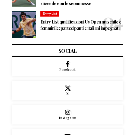
succede con le scommesse
Entry List
Entry List qualificazioni Us Open maschile e
femminile: partecipanti e italiani impegnati
SOCIAL
Facebook
X
Instagram