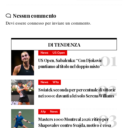
Nessun commento
Devi essere
connesso
per inviare un commento.
DI TENDENZA
News
US Open
US Open, Sabalenka: “Con Djokovic
puntiamo al titolo nel doppio misto”
News
Wta
Swiatek seconda per percentuale di vittorie
nei 1000: davanti a lei solo Serena Williams
Atp
News
Masters 1000 Montreal 2026: ritiro per
Shapovalov contro Svajda, motivo e cosa