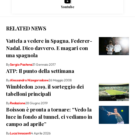
Youtube
RELATED NEWS
Vattela a vedere in Spagna, Federer-
Nadal. Dico davvero. E magari con
una spagnola
By
Sergio Pastena
31 Gennaio 2017
ATP: Il punto della settimana
By
Alessandro Nizegorodcew
26 Maggio 2008
Wimbledon 2019, il sorteggio dei
tabelloni principali
By
Redazione
28 Giugno 2019
Boisson è pronta a tornare: “Vedo la
luce in fondo al tunnel, ci vediamo in
campo ad aprile”
By
Luca Innocenti
4 Aprile 2026