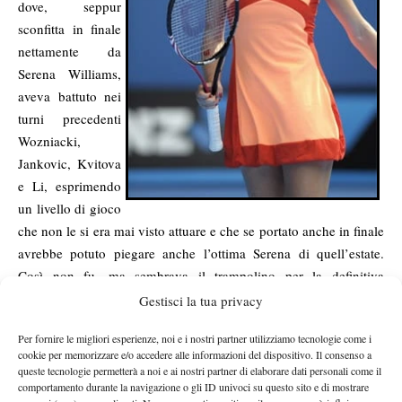
dove, seppur
sconfitta in finale
nettamente da
Serena Williams,
aveva battuto nei
turni precedenti
Wozniacki,
Jankovic, Kvitova
e Li, esprimendo
un livello di gioco
che non le si era mai visto attuare e che se portato anche in finale
avrebbe potuto piegare anche l’ottima Serena di quell’estate.
Così non fu, ma sembrava il trampolino per la definitiva
a 7 anni esatti dal primo main draw WTA di
esplosione,
Gestisci la tua privacy
carriera
best ranking alla 21esima
. Quel picco ha dato il
Per fornire le migliori esperienze, noi e i nostri partner utilizziamo tecnologie come i
posizione
, ma ha poi significato il definitivo addio ai buoni tornei
cookie per memorizzare e/o accedere alle informazioni del dispositivo. Il consenso a
giocati dalla rumena, che dopo aver finito in malo modo il 2013,
queste tecnologie permetterà a noi e ai nostri partner di elaborare dati personali come il
ha cominciato forse peggio la stregata stagione appena terminata.
comportamento durante la navigazione o gli ID univoci su questo sito e di mostrare