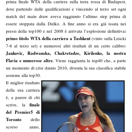
prima finale WTA della carriera sulla terra rossa di Budapest,
dove partendo dalle qualificazioni e vincendo al terzo set ogni
match del main draw aveva raggiunto l’ultimo step prima di
essere stoppata dalla Dulko. A fine anno si era già issata nei
:
pressi della top100 e nel 2008 è arrivata l’esplosione definitiva
primo titolo WTA della carriera a Tashkent
(vinto sulla Lisicki
7-6 al terzo set) e numerosi altri risultati di un certo calibro:
Jankovic, Radwanska, Chakvetadze, Kirilenko, la nostra
Flavia e numerose altre
. Viene raggiunta la top40 che, a parte
un momento di crisi datato 2010, diventa la sua classifica stabile
assieme alla top30.
Il miglior risultato
della sua carriera
è, a parere di chi
finale
scrive, la
del Premier5 di
Toronto
dello
scorso anno,