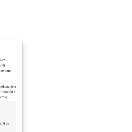
e e/o
r di
mostrare
 solamente a
ilizzando i
hermo.
enti da