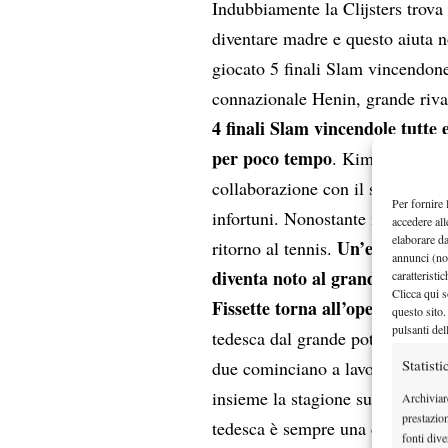
Indubbiamente la Clijsters trova 
diventare madre e questo aiuta n
giocato 5 finali Slam vincendone
connazionale Henin, grande riv
4 finali Slam vincendole tutte 
per poco tempo
. Kim però nel s
collaborazione con il suo allenat
Per fornire 
infortuni. Nonostante i problemi 
accedere all
elaborare d
Un’esperienza
ritorno al tennis.
annunci (no
diventa noto al grande pubblic
caratteristi
Clicca qui s
Fissette torna all’opera divers
questo sito.
pulsanti del
tedesca dal grande potenziale ma
Statisti
due cominciano a lavorare insi
insieme la stagione su erba, da 
Archiviar
prestazio
tedesca è sempre una delle più pe
fonti dive