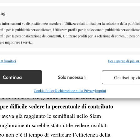
Fissette sembra segnare
erficie ma accanto a
ta edizione la Lisicki giunge agli ottavi dove trova
ing
mondo, padrona di casa e imbattuta da 34 matches
 informazioni su dispositivo e/o accedervi, Utilizzare dati limitati per la selezione della pubblici
fili per la pubblicità personalizzata, Utilizzare profili per la selezione di pubblicità personalizzat
l’impresa quasi impossibile, recuperando da 3-0
fili per la personalizzazione dei contenuti, Utilizzare profili per la selezione di contenuti persona
 i quarti di finale. Alla più bella vittoria in carriera
 e migliorare i servizi.
epi e la più forte delle sorelle Radwanska, giungendo
alità
 Marion Bartoli. Qui a fermarla è la testa, la sua
Semp
0 fornitori
Per saperne di più su
tale che la paralizza: in poco tempo la tedesca si
 combinare dati provenienti da altre fonti di dati, Collegare diversi dispositivi,
re i dispositivi in base alle informazioni trasmesse automaticamente.
Continua
Solo necessari
Gestisci opzi
e chiude quella partita qualche game dopo impedendo
u erba del circuito di porre la ciliegina sulla torta
re la sicurezza, prevenire e rilevare frodi, correggere errori,
Cookie Policy
Dichiarazione sulla Privacy
Imprint
Un grande successo anche per
straordinario.
 e presentare pubblicità e contenuto, Salvare e comunicare le
Semp
pre difficile vedere la percentuale di contributo
sulla privacy.
 aveva già raggiunto le semifinali nello Slam
miglioramenti sarebbe stato utile vedere risultati
o non c’è il tempo di verificare l’efficienza della