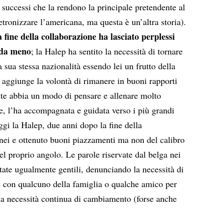
e successi che la rendono la principale pretendente al
etronizzare l’americana, ma questa è un’altra storia).
a fine della collaborazione ha lasciato perplessi
o da meno
; la Halep ha sentito la necessità di tornare
a sua stessa nazionalità essendo lei un frutto della
ggiunge la volontà di rimanere in buoni rapporti
nte abbia un modo di pensare e allenare molto
ce, l’ha accompagnata e guidata verso i più grandi
ggi la Halep, due anni dopo la fine della
ornei e ottenuto buoni piazzamenti ma non del calibro
nel proprio angolo. Le parole riservate dal belga nei
state ugualmente gentili, denunciando la necessità di
e con qualcuno della famiglia o qualche amico per
sua necessità continua di cambiamento (forse anche