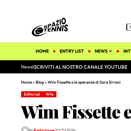
HOME
ENTRY LIST
NEWS
INT
ISCRIVITI AL NOSTRO CANALE YOUTUBE
News
Home
»
Blog
»
Wim Fissette e le speranze di Sara Errani
Editoriali
Wta
Wim Fissette e
By
Redazione
20/11/2016