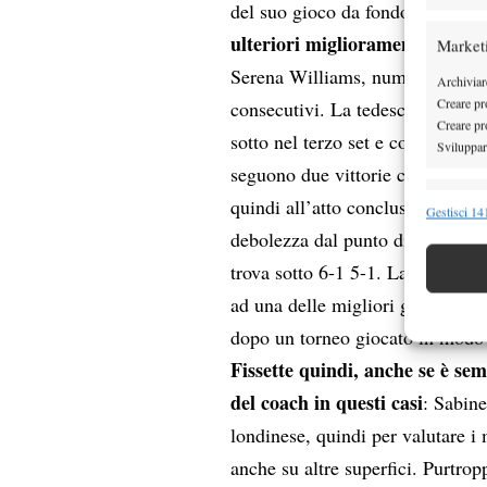
del suo gioco da fondo alla sup
ulteriori miglioramenti.
In ques
Market
Serena Williams, numero 1 del 
Archiviare
Creare pro
consecutivi. La tedesca compie 
Creare pro
sotto nel terzo set e conquistando
Sviluppare
seguono due vittorie contro Kan
Funzion
quindi all’atto conclusivo contro
Gestisci 141
debolezza dal punto di vista men
Abbinare e
Identifica
trova sotto 6-1 5-1. La frances
ad una delle migliori giocatrici s
Garanti
dopo un torneo giocato in modo 
Erogare
Fissette quindi, anche se è sem
scelte 
del coach in questi casi
: Sabine
londinese, quindi per valutare i 
anche su altre superfici. Purtropp