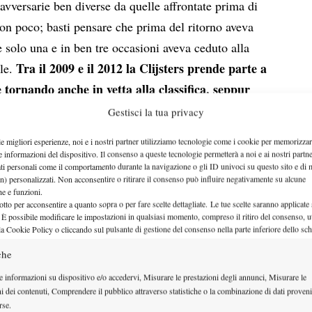
avversarie ben diverse da quelle affrontate prima di
on poco; basti pensare che prima del ritorno aveva
 solo una e in ben tre occasioni aveva ceduto alla
Tra il 2009 e il 2012 la Clijsters prende parte a
ale.
e tornando anche in vetta alla classifica, seppur
ettembre del 2011 decide di porre fine alla
Gestisci la tua privacy
ore e pochi mesi dopo è costretta al ritiro per i troppi
le migliori esperienze, noi e i nostri partner utilizziamo tecnologie come i cookie per memorizzar
fisici è stata la giocatrice più vincente dal suo
e informazioni del dispositivo. Il consenso a queste tecnologie permetterà a noi e ai nostri partne
ati personali come il comportamento durante la navigazione o gli ID univoci su questo sito e di 
 molto positiva anche per Fissette comunque, che
n) personalizzati. Non acconsentire o ritirare il consenso può influire negativamente su alcune
o e sempre più richiesto
.
che e funzioni.
otto per acconsentire a quanto sopra o per fare scelte dettagliate. Le tue scelte saranno applicate
i mesi dopo al fianco di Sabine Lisicki
, una giovane
 È possibile modificare le impostazioni in qualsiasi momento, compreso il ritiro del consenso, ut
la Cookie Policy o cliccando sul pulsante di gestione del consenso nella parte inferiore dello sc
 con grossi limiti nella gestione mentale del gioco. I
che
eme prima del Roland Garros del 2013 e preparano
sempre la preferita di Sabine. A Wimbledon la
e informazioni su dispositivo e/o accedervi, Misurare le prestazioni degli annunci, Misurare le
ni dei contenuti, Comprendere il pubblico attraverso statistiche o la combinazione di dati proveni
ricolose grazie al grande servizio e all’adattabilità
rse.