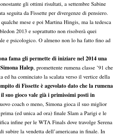
nostante gli ottimi risultati, a settembre Sabine
ta seguita da Fissette per divergenze di pensiero.
er qualche mese e poi Martina Hingis, ma la tedesca
mbledon 2013 e soprattutto non risolverà quei
ale e psicologico. O almeno non lo ha fatto fino ad
ona fama gli permette di iniziare nel 2014 una
n Simona Halep
, promettente rumena classe ’91 che
a ed ha cominciato la scalata verso il vertice della
ompito di Fissette è agevolato dato che la rumena
 il suo gioco vale già i primissimi posti in
nuovo coach o meno, Simona gioca il suo miglior
prima (ed unica ad ora) finale Slam a Parigi e le
ifica infine per le WTA Finals dove travolge Serena
i subire la vendetta dell’americana in finale. In