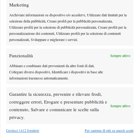
Marketing
Archiviare informazioni su dispositivo e/o accedervi, Utilizzare dati limitati per la
selezione della pubblicità, Creare profili per la pubblicità personalizzata,
Utilizzare profili per la selezione di pubblicità personalizzata, Creare profili per la
personalizzazione dei contenuti, Utilizzare profili per la selezione di contenuti
personalizzati, Sviluppare e migliorare i servizi.
Funzionalità
Sempre attivo
Abbinare e combinare dati provenienti da altre fonti di dati,
Collegare diversi dispositivi, Identificare i dispositivi in base alle
Sinner primo ospite della nuova nave da crociera
informazioni trasmesse automaticamente.
Explora III (FOTO)
Garantire la sicurezza, prevenire e rilevare frodi,
Sinner lontano dai campi da tennis per due giorni
correggere errori, Erogare e presentare pubblicità e
By
Luca Innocenti
26 Luglio 2026
Sempre attivo
contenuto, Salvare e comunicare le scelte sulla
privacy.
Gestisci 1412 fornitori
Per saperne di più su questi scopi