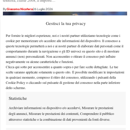
tennista, classe 2008, a imporsi…
By
Giacomo Nicotera
26 Luglio 2026
Gestisci la tua privacy
Per fornire le migliori esperienze, noi e i nostri partner utilizziamo tecnologie come i
cookie per memorizzare e/o accedere alle informazioni del dispositivo. Il consenso a
queste tecnologie permetterà a noi e ai nostri partner di elaborare dati personali come il
comportamento durante la navigazione o gli ID univoci su questo sito e di mostrare
annunci (non) personalizzati. Non acconsentire o ritirare il consenso può influire
negativamente su alcune caratteristiche e funzioni.
Clicca qui sotto per acconsentire a quanto sopra o per fare scelte dettagliate. Le tue
scelte saranno applicate solamente a questo sito. È possibile modificare le impostazioni
in qualsiasi momento, compreso il ritiro del consenso, utilizzando i pulsanti della
Cookie Policy o cliccando sul pulsante di gestione del consenso nella parte inferiore
dello schermo.
Draper sul rapporto con Murray: “Porta calma ed
Statistiche
ed energia, siamo in questa sfida assieme” (VIDEO)
Archiviare informazioni su dispositivo e/o accedervi, Misurare le prestazioni
Draper spende belle parole per il suo coach, Andy Murray
degli annunci, Misurare le prestazioni dei contenuti, Comprendere il pubblico
By
Luca Innocenti
26 Luglio 2026
attraverso statistiche o la combinazione di dati provenienti da fonti diverse.