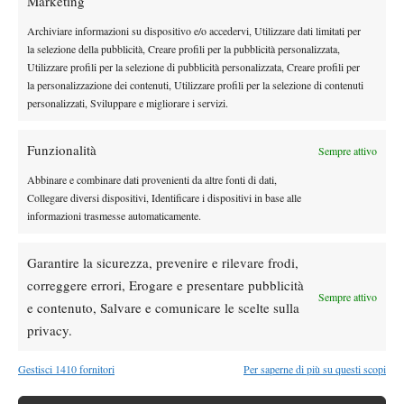
Marketing
2-0
servizio a 15 per il
, mostrando una solidità totalmente
diversa rispetto all’avvio di partita.
Archiviare informazioni su dispositivo e/o accedervi, Utilizzare dati limitati per
De Minaur, che subisce un altro break sul 3-0, prova a reagire
la selezione della pubblicità, Creare profili per la pubblicità personalizzata,
Utilizzare profili per la selezione di pubblicità personalizzata, Creare profili per
anche andando a rete e, nonostante commetta qualche errore di
la personalizzazione dei contenuti, Utilizzare profili per la selezione di contenuti
troppo, riesce comunque a spezzare la striscia di sei game
personalizzati, Sviluppare e migliorare i servizi.
consecutivi dell’italiano scrivendo 4-1 sul tabellone. L’inerzia
rimane comunque tutta dalla parte di Sinner: trova angoli
Funzionalità
Sempre attivo
impossibili da coprire anche per un osso duro come l’australiano.
Abbinare e combinare dati provenienti da altre fonti di dati,
Il finale è già scritto: 7-6 6-2 per Jannik Sinner, che attende
Collegare diversi dispositivi, Identificare i dispositivi in base alle
all’atto finale il vincente del match tra Carlos Alcaraz e Felix
informazioni trasmesse automaticamente.
Auger Aliassime
.
Garantire la sicurezza, prevenire e rilevare frodi,
correggere errori, Erogare e presentare pubblicità
Sempre attivo
e contenuto, Salvare e comunicare le scelte sulla
TAGGED:
Jannik Sinner
Primo Piano
privacy.
Gestisci 1410 fornitori
Per saperne di più su questi scopi