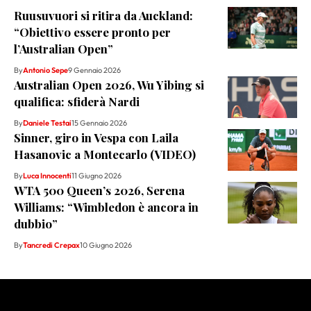
Ruusuvuori si ritira da Auckland:
“Obiettivo essere pronto per
l’Australian Open”
By
Antonio Sepe
9 Gennaio 2026
Australian Open 2026, Wu Yibing si
qualifica: sfiderà Nardi
By
Daniele Testai
15 Gennaio 2026
Sinner, giro in Vespa con Laila
Hasanovic a Montecarlo (VIDEO)
By
Luca Innocenti
11 Giugno 2026
WTA 500 Queen’s 2026, Serena
Williams: “Wimbledon è ancora in
dubbio”
By
Tancredi Crepax
10 Giugno 2026