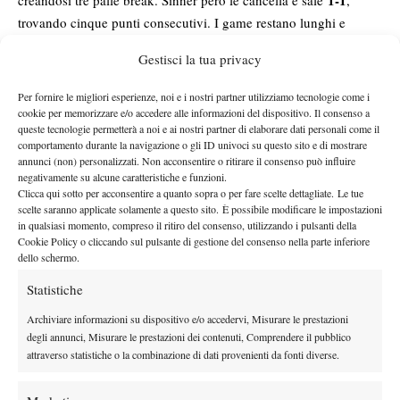
1-1
creandosi tre palle break. Sinner però le cancella e sale
,
trovando cinque punti consecutivi. I game restano lunghi e
nervosi: De Minaur tiene la battuta ai vantaggi, Sinner risponde e
Gestisci la tua privacy
2-2
impatta sul
, ma l’australiano continua a comandare gli
4-3
scambi più estesi e resta avanti fino al
annullando altri break
Per fornire le migliori esperienze, noi e i nostri partner utilizziamo tecnologie come i
point.
cookie per memorizzare e/o accedere alle informazioni del dispositivo. Il consenso a
queste tecnologie permetterà a noi e ai nostri partner di elaborare dati personali come il
5-5
L’equilibrio è totale a Torino. Sinner tiene a zero il game del
,
comportamento durante la navigazione o gli ID univoci su questo sito e di mostrare
mentre De Minaur salva palle break su palle nuove, arrivando a
annunci (non) personalizzati. Non acconsentire o ritirare il consenso può influire
11ª palla break del set
negativamente su alcune caratteristiche e funzioni.
cancellarne dieci in totale. Ma all’
,
Clicca qui sotto per acconsentire a quanto sopra o per fare scelte dettagliate. Le tue
sull’ennesimo scambio tiratissimo, l’azzurro trova finalmente il
scelte saranno applicate solamente a questo sito. È possibile modificare le impostazioni
6-5
varco giusto e piazza il break decisivo per il
. È il
turning
in qualsiasi momento, compreso il ritiro del consenso, utilizzando i pulsanti della
Cookie Policy o cliccando sul pulsante di gestione del consenso nella parte inferiore
7-
point
perché con il servizio a disposizione, Sinner chiude
dello schermo.
5
dopo un’ora e 6 minuti, portando a casa un set durissimo e ad
Statistiche
altissima intensità.
L’inizio del secondo set è tutto di Sinner, che parte fortissimo:
Archiviare informazioni su dispositivo e/o accedervi, Misurare le prestazioni
tre palle break consecutive
conquista subito
e va avanti 1-0 con
degli annunci, Misurare le prestazioni dei contenuti, Comprendere il pubblico
attraverso statistiche o la combinazione di dati provenienti da fonti diverse.
uno splendido passante di rovescio lungolinea che fa esultare
l’Inalpi Arena. L’altoatesino conferma poi il vantaggio tenendo il