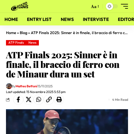
Aa
HOME
ENTRY LIST
NEWS
INTERVISTE
EDITOR
Home
»
Blog
»
ATP Finals 2025: Sinner è in finale, il braccio di ferro con de Minaur dura un set
ATP Finals
News
ATP Finals 2025: Sinner è in
finale, il braccio di ferro con
de Minaur dura un set
By
Matteo Bettoni
15/11/2025
Last updated: 15 Novembre 2025 5:53 pm
4 Min Read