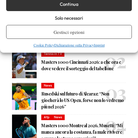
Continua
DI TENDENZA
Solo necessari
News
Masters 1000 Cincinnati 2026: forfait di
Gestisci opzioni
Quinn, Sonego entra nel tabellone
Cookie Policy
Dichiarazione sulla Privacy
Imprint
Tennis in TV
Masters 1000 Cincinnati 2026: a che ora e
dove vedere il sorteggio del tabellone
News
Rusedski sul futuro di Alcaraz: “Non
giocherà lo US Open, forse non lo vedremo
più nel 2026”
Atp
News
Masters 1000 Montreal 2026, Musetti: “Mi
manca ancora la costanza, fa male rivivere