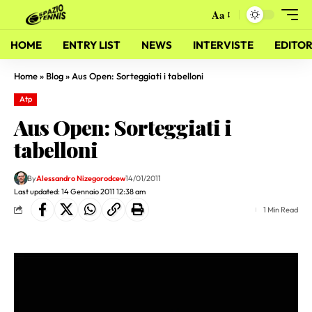
Aa
HOME
ENTRY LIST
NEWS
INTERVISTE
EDITOR
Home
»
Blog
»
Aus Open: Sorteggiati i tabelloni
Atp
Aus Open: Sorteggiati i
tabelloni
By
Alessandro Nizegorodcew
14/01/2011
Last updated: 14 Gennaio 2011 12:38 am
1 Min Read