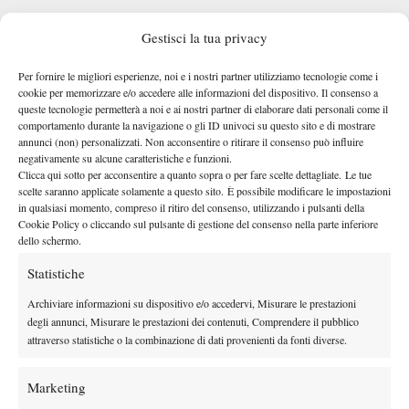
Gestisci la tua privacy
Per fornire le migliori esperienze, noi e i nostri partner utilizziamo tecnologie come i
cookie per memorizzare e/o accedere alle informazioni del dispositivo. Il consenso a
queste tecnologie permetterà a noi e ai nostri partner di elaborare dati personali come il
comportamento durante la navigazione o gli ID univoci su questo sito e di mostrare
annunci (non) personalizzati. Non acconsentire o ritirare il consenso può influire
negativamente su alcune caratteristiche e funzioni.
Clicca qui sotto per acconsentire a quanto sopra o per fare scelte dettagliate. Le tue
scelte saranno applicate solamente a questo sito. È possibile modificare le impostazioni
in qualsiasi momento, compreso il ritiro del consenso, utilizzando i pulsanti della
Cookie Policy o cliccando sul pulsante di gestione del consenso nella parte inferiore
dello schermo.
Statistiche
Archiviare informazioni su dispositivo e/o accedervi, Misurare le prestazioni
degli annunci, Misurare le prestazioni dei contenuti, Comprendere il pubblico
attraverso statistiche o la combinazione di dati provenienti da fonti diverse.
Nessun commento
Marketing
Devi essere
connesso
per inviare un commento.