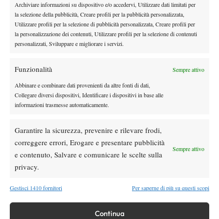
Archiviare informazioni su dispositivo e/o accedervi, Utilizzare dati limitati per
la selezione della pubblicità, Creare profili per la pubblicità personalizzata,
Utilizzare profili per la selezione di pubblicità personalizzata, Creare profili per
DI TENDENZA
la personalizzazione dei contenuti, Utilizzare profili per la selezione di contenuti
News
personalizzati, Sviluppare e migliorare i servizi.
Masters 1000 Montreal, Fonseca verso
Shelton: “Mi sento più solido”
Funzionalità
Sempre attivo
Abbinare e combinare dati provenienti da altre fonti di dati,
Atp
News
Collegare diversi dispositivi, Identificare i dispositivi in base alle
Masters 1000 | Montreal amara per l’Italia:
informazioni trasmesse automaticamente.
Arnaldi ko, Darderi resta l’ultima speranza
azzurra
Garantire la sicurezza, prevenire e rilevare frodi,
correggere errori, Erogare e presentare pubblicità
Atp
News
Sempre attivo
e contenuto, Salvare e comunicare le scelte sulla
A Montreal i giovani alzano la voce: la nuova
generazione inizia a far paura
privacy.
Gestisci 1410 fornitori
Per saperne di più su questi scopi
Atp
News
Masters 1000 Montreal 2026:
Continua
Bolelli/Vavassori fuori al primo turno