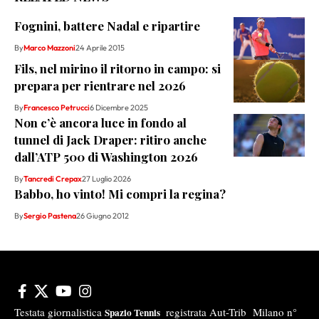
Fognini, battere Nadal e ripartire
By
Marco Mazzoni
24 Aprile 2015
Fils, nel mirino il ritorno in campo: si
prepara per rientrare nel 2026
By
Francesco Petrucci
6 Dicembre 2025
Non c’è ancora luce in fondo al
tunnel di Jack Draper: ritiro anche
dall’ATP 500 di Washington 2026
By
Tancredi Crepax
27 Luglio 2026
Babbo, ho vinto! Mi compri la regina?
By
Sergio Pastena
26 Giugno 2012
Testata giornalistica
registrata Aut-Trib Milano n°
Spazio Tennis