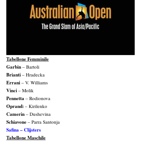
Tabellone Femminile
Garbin
– Bartoli
Brianti
– Hradecka
Errani
– V. Williams
Vinci
– Molik
Pennetta
– Rodionova
Oprand
i – Kirilenko
Camerin
– Dushevina
Schiavone
– Parra Santonja
Safina – Clijsters
Tabellone Maschile