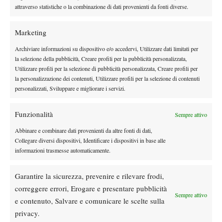
attraverso statistiche o la combinazione di dati provenienti da fonti diverse.
Marketing
Archiviare informazioni su dispositivo e/o accedervi, Utilizzare dati limitati per
la selezione della pubblicità, Creare profili per la pubblicità personalizzata,
DI TENDENZA
Utilizzare profili per la selezione di pubblicità personalizzata, Creare profili per
News
Wta
la personalizzazione dei contenuti, Utilizzare profili per la selezione di contenuti
Paolini salta il WTA 1000 di Cincinnati, non
personalizzati, Sviluppare e migliorare i servizi.
difenderà la finale del 2025
Funzionalità
Sempre attivo
Atp
News
Abbinare e combinare dati provenienti da altre fonti di dati,
Masters 1000 Montreal 2026: programma,
Collegare diversi dispositivi, Identificare i dispositivi in base alle
orario e ordine di gioco venerdì 7 agosto.
informazioni trasmesse automaticamente.
Arnaldi apre sul Centrale
Garantire la sicurezza, prevenire e rilevare frodi,
Atp
News
correggere errori, Erogare e presentare pubblicità
Masters 1000 Montreal 2026: Darderi
Sempre attivo
e contenuto, Salvare e comunicare le scelte sulla
rimonta Shang e vola agli ottavi
privacy.