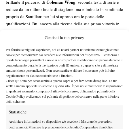
Coleman Wong
brillante il percorso di
, seconda testa di serie e
reduce da un ottimo finale di stagione, ma eliminato in semifinale
proprio da Santillan: per lui si aprono ora le porte delle
qualificazioni. Bu, ancora alla ricerca della sua prima vittoria in
un main draw Slam, proverà a rilanciarsi nel 2026 dopo
Gestisci la tua privacy
un’annata opaca che lo ha visto scivolare fuori dalla Top 100.
Zarina
Nel torneo femminile, missione compiuta anche per
Per fornire le migliori esperienze, noi e i nostri partner utilizziamo tecnologie come i
Diyas
, che ha sollevato il trofeo senza perdere un set. La kazaka
cookie per memorizzare e/o accedere alle informazioni del dispositivo. Il consenso a
torna così a disputare un incontro nel tabellone principale di uno
queste tecnologie permetterà a noi e ai nostri partner di elaborare dati personali come il
comportamento durante la navigazione o gli ID univoci su questo sito e di mostrare
Slam quattro anni dopo l’ultima apparizione. Diyas era rimasta
annunci (non) personalizzati. Non acconsentire o ritirare il consenso può influire
lontana dal circuito tra il 2022 e il 2024 a causa di problemi fisici
negativamente su alcune caratteristiche e funzioni.
e oggi è oltre la 200ª posizione del ranking WTA. Melbourne
Clicca qui sotto per acconsentire a quanto sopra o per fare scelte dettagliate. Le tue
scelte saranno applicate solamente a questo sito. È possibile modificare le impostazioni
rappresenta per lei un luogo speciale: il suo miglior risultato in
in qualsiasi momento, compreso il ritiro del consenso, utilizzando i pulsanti della
Australia resta il terzo turno, raggiunto in quattro occasioni.
Cookie Policy o cliccando sul pulsante di gestione del consenso nella parte inferiore
dello schermo.
Statistiche
Archiviare informazioni su dispositivo e/o accedervi, Misurare le prestazioni
TAGGED:
Yunchaokete Bu
Zarina Diyas
degli annunci, Misurare le prestazioni dei contenuti, Comprendere il pubblico