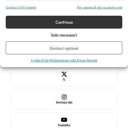
Atp
News
Gestisci 1410 fornitori
Per saperne di più su questi scopi
Masters 1000 Montreal 2026: medical time
out per Shang contro Darderi
Continua
Solo necessari
SOCIAL
Gestisci opzioni
Facebook
Cookie Policy
Dichiarazione sulla Privacy
Imprint
X
Instagram
Youtube