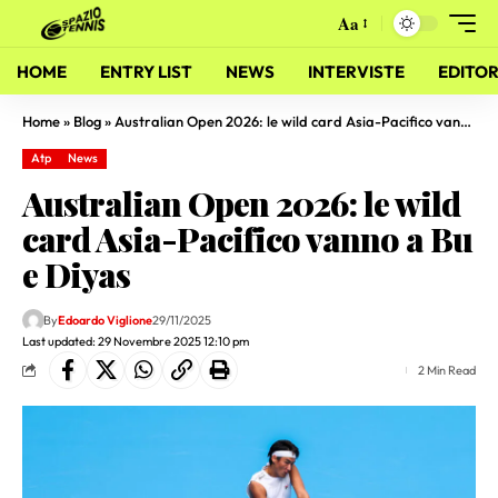
Aa
HOME
ENTRY LIST
NEWS
INTERVISTE
EDITOR
Home
»
Blog
»
Australian Open 2026: le wild card Asia-Pacifico vanno a Bu e Diyas
Atp
News
Australian Open 2026: le wild
card Asia-Pacifico vanno a Bu
e Diyas
By
Edoardo Viglione
29/11/2025
Last updated: 29 Novembre 2025 12:10 pm
2 Min Read