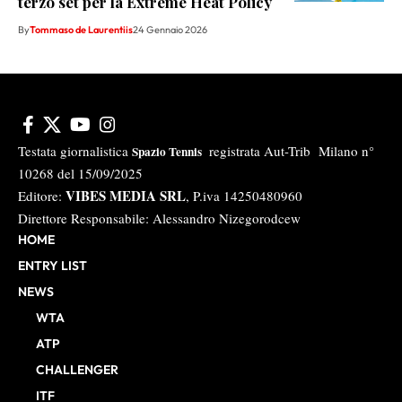
terzo set per la Extreme Heat Policy
By
Tommaso de Laurentiis
24 Gennaio 2026
Testata giornalistica
registrata Aut-Trib Milano n°
Spazio Tennis
10268 del 15/09/2025
VIBES MEDIA SRL
Editore:
, P.iva 14250480960
Direttore Responsabile: Alessandro Nizegorodcew
HOME
ENTRY LIST
NEWS
WTA
ATP
CHALLENGER
ITF