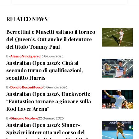
RELATED NEWS
Berrettini e Musetti saltano il torneo
del Queen’s. Out anche il detentore
del titolo Tommy Paul
By
Alessio Vinciguerra
13 Giugno 2025
Australian Open 2026: Cinà al
secondo turno di qualificazioni,
sconfitto Harris
By
Donato Boccadifuoco
13 Gennaio 2026
Australian Open 2026, Duckworth:
“Fantastico tornare a giocare sulla
Rod Laver Arena”
By
Giacomo Nicotera
22 Gennaio 2026
Australian Open 2026: Sinner-
Spizzirri interrotta nel corso del