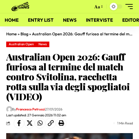
Aa
HOME
ENTRY LIST
NEWS
INTERVISTE
EDITOR
Home
»
Blog
»
Australian Open 2026: Gauff furiosa al termine del match contro Svitolina, racchetta rotta sulla via degli spogliatoi (VIDEO)
Australian Open
News
Australian Open 2026: Gauff
furiosa al termine del match
contro Svitolina, racchetta
rotta sulla via degli spogliatoi
(VIDEO)
By
Francesco Petrucci
27/01/2026
Last updated: 27 Gennaio 2026 11:02 am
1 Min Read