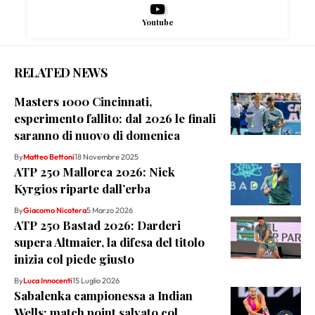
Youtube
RELATED NEWS
Masters 1000 Cincinnati,
esperimento fallito: dal 2026 le finali
saranno di nuovo di domenica
By
Matteo Bettoni
18 Novembre 2025
ATP 250 Mallorca 2026: Nick
Kyrgios riparte dall’erba
By
Giacomo Nicotera
5 Marzo 2026
ATP 250 Bastad 2026: Darderi
supera Altmaier, la difesa del titolo
inizia col piede giusto
By
Luca Innocenti
15 Luglio 2026
Sabalenka campionessa a Indian
Wells: match point salvato col