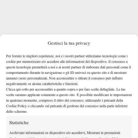
Gestisci la tua privacy
Frustrated
Coco
Per fornire le migliori esperienze, noi e i nostri partner utilizziamo tecnologie come i
cookie per memorizzare e/o accedere alle informazioni del dispositivo. Il consenso a
Gauff
queste tecnologie permetterà a noi e ai nostri partner di elaborare dati personali come il
destroys
comportamento durante la navigazione o gli ID univoci su questo sito e di mostrare
her racket
annunci (non) personalizzati. Non acconsentire o ritirare il consenso può influire
backstage
negativamente su alcune caratteristiche e funzioni.
after
Clicca qui sotto per acconsentire a quanto sopra o per fare scelte dettagliate. Le tue
— edgeAI
Her worst loss at a Grand Slam
scelte saranno applicate solamente a questo sito. È possibile modificare le impostazioni
losing in
Fai clic su "Accetto" per abilitare Twitter
(@edgeAIapp)
in qualsiasi momento, compreso il ritiro del consenso, utilizzando i pulsanti della
since 2019 (USO vs Osaka
less than 1
Cookie Policy
January 27,
Cookie Policy o cliccando sul pulsante di gestione del consenso nella parte inferiore
2019)
pic.twitter.com/v3NmrNUAO0
hour
dello schermo.
2026
Accetto
against
Statistiche
Elina
Svitolina
Archiviare informazioni su dispositivo e/o accedervi, Misurare le prestazioni
at the