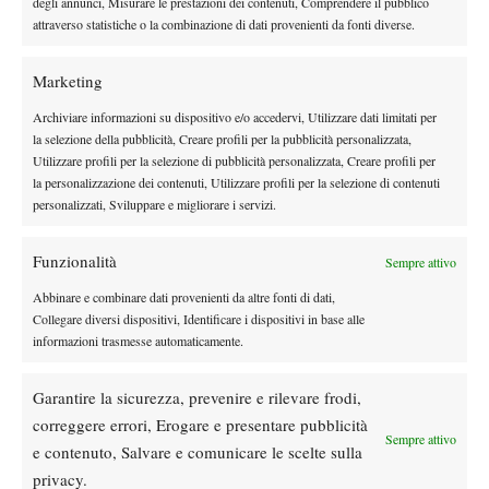
degli annunci, Misurare le prestazioni dei contenuti, Comprendere il pubblico
Australian
attraverso statistiche o la combinazione di dati provenienti da fonti diverse.
Open.
Marketing
Archiviare informazioni su dispositivo e/o accedervi, Utilizzare dati limitati per
la selezione della pubblicità, Creare profili per la pubblicità personalizzata,
Utilizzare profili per la selezione di pubblicità personalizzata, Creare profili per
DI TENDENZA
la personalizzazione dei contenuti, Utilizzare profili per la selezione di contenuti
personalizzati, Sviluppare e migliorare i servizi.
News
Rusedski sul futuro di Alcaraz: “Non
Funzionalità
giocherà lo US Open, forse non lo vedremo
Sempre attivo
più nel 2026”
Abbinare e combinare dati provenienti da altre fonti di dati,
Collegare diversi dispositivi, Identificare i dispositivi in base alle
Atp
News
informazioni trasmesse automaticamente.
Masters 1000 Montreal 2026, Musetti: “Mi
manca ancora la costanza, fa male rivivere
Garantire la sicurezza, prevenire e rilevare frodi,
sempre le stesse sensazioni”
correggere errori, Erogare e presentare pubblicità
Atp
News
Sempre attivo
e contenuto, Salvare e comunicare le scelte sulla
Effetto Montreal: forfait e sorprese
privacy.
spazzano via la Top 10, Shelton prova a