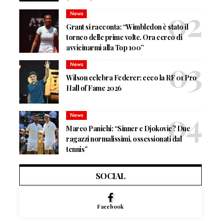
News
Grant si racconta: “Wimbledon è stato il
torneo delle prime volte. Ora cerco di
avvicinarmi alla Top 100”
News
Wilson celebra Federer: ecco la RF 01 Pro
Hall of Fame 2026
News
Marco Panichi: “Sinner e Djokovic? Due
ragazzi normalissimi, ossessionati dal
tennis”
SOCIAL
Facebook