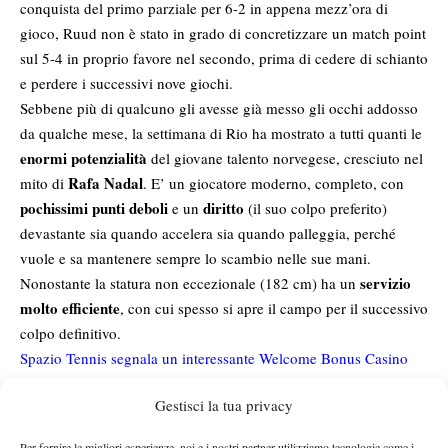
conquista del primo parziale per 6-2 in appena mezz’ora di
gioco, Ruud non è stato in grado di concretizzare un match point
sul 5-4 in proprio favore nel secondo, prima di cedere di schianto
e perdere i successivi nove giochi.
Sebbene più di qualcuno gli avesse già messo gli occhi addosso
da qualche mese, la settimana di Rio ha mostrato a tutti quanti le
enormi potenzialità
del giovane talento norvegese, cresciuto nel
Rafa Nadal
mito di
. E’ un giocatore moderno, completo, con
pochissimi punti deboli
diritto
e un
(il suo colpo preferito)
devastante sia quando accelera sia quando palleggia, perché
vuole e sa mantenere sempre lo scambio nelle sue mani.
servizio
Nonostante la statura non eccezionale (182 cm) ha un
molto efficiente
, con cui spesso si apre il campo per il successivo
colpo definitivo.
Spazio Tennis segnala un interessante
Welcome Bonus Casino
coach
Pedro Rico
Il suo
da due stagioni è
, con cui si allena
Gestisci la tua privacy
preparatore
facendo la spola fra Alicante, in Spagna, e Oslo. Il
atletico
Manuel Da Cruz
, invece, è
, che ne ha fatto un giocatore
Per fornire le migliori esperienze, noi e i nostri partner utilizziamo tecnologie come i