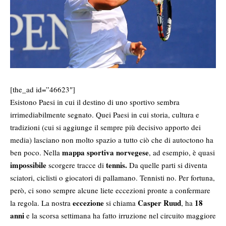
[the_ad id=”46623″]
Esistono Paesi in cui il destino di uno sportivo sembra
irrimediabilmente segnato. Quei Paesi in cui storia, cultura e
tradizioni (cui si aggiunge il sempre più decisivo apporto dei
media) lasciano non molto spazio a tutto ciò che di autoctono ha
mappa sportiva norvegese
ben poco. Nella
, ad esempio, è quasi
impossibile
tennis.
scorgere tracce di
Da quelle parti si diventa
sciatori, ciclisti o giocatori di pallamano. Tennisti no. Per fortuna,
però, ci sono sempre alcune liete eccezioni pronte a confermare
eccezione
Casper Ruud
18
la regola. La nostra
si chiama
, ha
anni
e la scorsa settimana ha fatto irruzione nel circuito maggiore