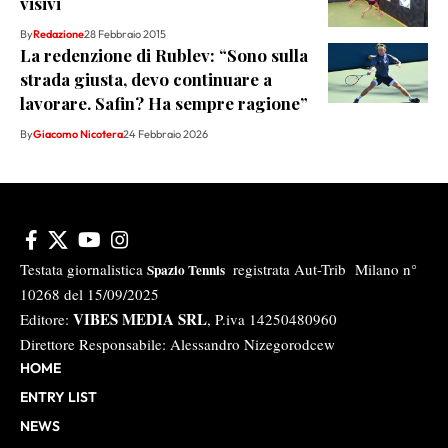
visivi
By
Redazione
28 Febbraio 2015
La redenzione di Rublev: “Sono sulla
strada giusta, devo continuare a
lavorare. Safin? Ha sempre ragione”
By
Giacomo Nicotera
24 Febbraio 2026
Testata giornalistica
registrata Aut-Trib Milano n°
Spazio Tennis
10268 del 15/09/2025
VIBES MEDIA SRL
Editore:
, P.iva 14250480960
Direttore Responsabile: Alessandro Nizegorodcew
HOME
ENTRY LIST
NEWS