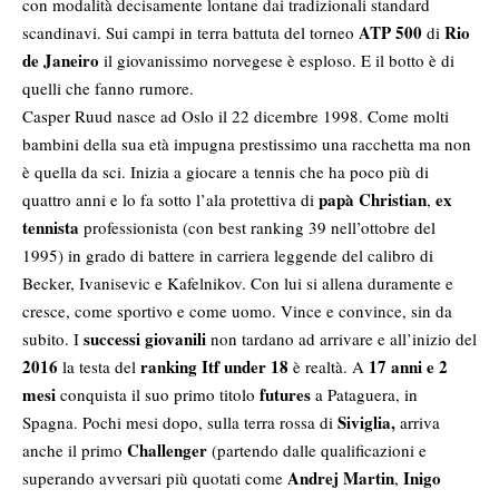
con modalità decisamente lontane dai tradizionali standard
ATP 500
Rio
scandinavi. Sui campi in terra battuta del torneo
di
de Janeiro
il giovanissimo norvegese è esploso. E il botto è di
quelli che fanno rumore.
Casper Ruud
nasce ad Oslo il 22 dicembre 1998. Come molti
bambini della sua età impugna prestissimo una racchetta ma non
è quella da sci. Inizia a giocare a tennis che ha poco più di
papà Christian
ex
quattro anni e lo fa sotto l’ala protettiva di
,
tennista
professionista (con best ranking 39 nell’ottobre del
1995) in grado di battere in carriera leggende del calibro di
Becker, Ivanisevic e Kafelnikov. Con lui si allena duramente e
cresce, come sportivo e come uomo. Vince e convince, sin da
successi giovanili
subito. I
non tardano ad arrivare e all’inizio del
2016
ranking Itf under 18
17 anni e 2
la testa del
è realtà. A
mesi
futures
conquista il suo primo titolo
a Pataguera, in
Siviglia,
Spagna. Pochi mesi dopo, sulla terra rossa di
arriva
Challenger
anche il primo
(partendo dalle qualificazioni e
Andrej Martin
Inigo
superando avversari più quotati come
,