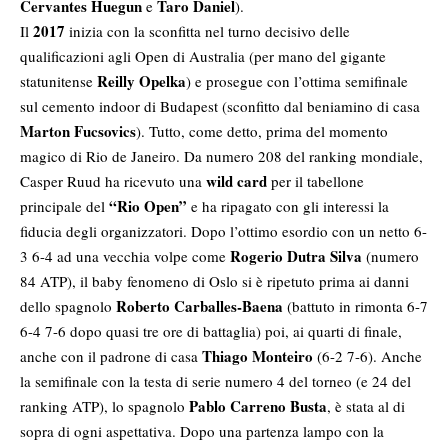
Cervantes Huegun
Taro Daniel
e
).
2017
Il
inizia con la sconfitta nel turno decisivo delle
qualificazioni agli Open di Australia (per mano del gigante
Reilly Opelka
statunitense
) e prosegue con l’ottima semifinale
sul cemento indoor di Budapest (sconfitto dal beniamino di casa
Marton Fucsovics
). Tutto, come detto, prima del momento
magico di Rio de Janeiro. Da numero 208 del ranking mondiale,
wild card
Casper Ruud ha ricevuto una
per il tabellone
“Rio Open”
principale del
e ha ripagato con gli interessi la
fiducia degli organizzatori. Dopo l’ottimo esordio con un netto 6-
Rogerio Dutra Silva
3 6-4 ad una vecchia volpe come
(numero
84 ATP), il baby fenomeno di Oslo si è ripetuto prima ai danni
Roberto Carballes-Baena
dello spagnolo
(battuto in rimonta 6-7
6-4 7-6 dopo quasi tre ore di battaglia) poi, ai quarti di finale,
Thiago Monteiro
anche con il padrone di casa
(6-2 7-6). Anche
la semifinale con la testa di serie numero 4 del torneo (e 24 del
Pablo Carreno Busta
ranking ATP), lo spagnolo
, è stata al di
sopra di ogni aspettativa. Dopo una partenza lampo con la