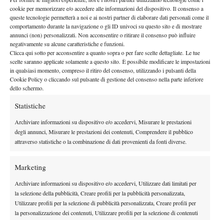
rapido e potente. In Norvegia è già una star:
“Qui sono davvero
cookie per memorizzare e/o accedere alle informazioni del dispositivo. Il consenso a
contenti di avere un ragazzo che si sta mettendo in evidenza nel
queste tecnologie permetterà a noi e ai nostri partner di elaborare dati personali come il
comportamento durante la navigazione o gli ID univoci su questo sito e di mostrare
mondo del tennis. Abbiamo campioni nello sci e Martin
annunci (non) personalizzati. Non acconsentire o ritirare il consenso può influire
Odegaard che gioca nel Real Madrid. Se la gente è contenta di
negativamente su alcune caratteristiche e funzioni.
Clicca qui sotto per acconsentire a quanto sopra o per fare scelte dettagliate. Le tue
seguirmi per me è fantastico”
. Dopo aver raggiunto la posizione
scelte saranno applicate solamente a questo sito. È possibile modificare le impostazioni
133 del ranking
numero
, l’obiettivo principale resta la
in qualsiasi momento, compreso il ritiro del consenso, utilizzando i pulsanti della
Master di Milano
qualificazione al
(attualmente è numero 3
Cookie Policy o cliccando sul pulsante di gestione del consenso nella parte inferiore
dello schermo.
della “Race to Milan”), su cui lo stesso Ruud ha speso qualche
parola:
“Per un tennista giovane le Next Generation Finals sono
Statistiche
il più importante torneo da vincere e rappresentano una forte
Archiviare informazioni su dispositivo e/o accedervi, Misurare le prestazioni
motivazione. Tutti vogliono qualificarsi e questo significa che
degli annunci, Misurare le prestazioni dei contenuti, Comprendere il pubblico
non sarà affatto facile. Ora è presto per pensarci ma
attraverso statistiche o la combinazione di dati provenienti da fonti diverse.
indubbiamente per me sarebbe un grande onore potervi
partecipare”
.
Marketing
I margini per migliorare ci sono tutti. I colpi e l’atteggiamento
Archiviare informazioni su dispositivo e/o accedervi, Utilizzare dati limitati per
non sembrano destinati a un exploit occasionale ma a molto,
la selezione della pubblicità, Creare profili per la pubblicità personalizzata,
molto di più. La stagione è appena entrata nel vivo. La corsa
Utilizzare profili per la selezione di pubblicità personalizzata, Creare profili per
la personalizzazione dei contenuti, Utilizzare profili per la selezione di contenuti
delle meraviglie verso Milano, anche.