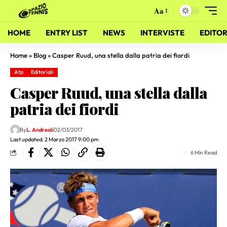
Aa
HOME
ENTRY LIST
NEWS
INTERVISTE
EDITOR
Home
»
Blog
»
Casper Ruud, una stella dalla patria dei fiordi
Atp
Editoriali
Casper Ruud, una stella dalla
patria dei fiordi
By
L. Andreoli
02/03/2017
Last updated: 2 Marzo 2017 9:00 pm
6 Min Read