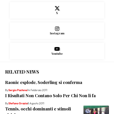
X
Instagram
Youtube
RELATED NEWS
Raonic esplode, Soderling si conferma
By
Sergio Pastena
14 Febbraio 2011
I Risultati Non Contano Solo Per Chi Non li fa
By
Stefano Grazia
8 Agosto 2011
Tennis, occhi dominanti e stimoli