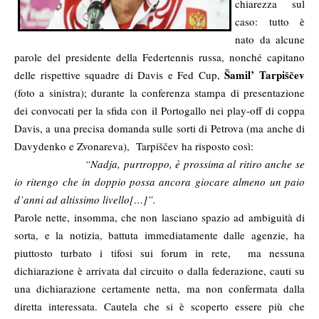
chiarezza sul
caso: tutto è
nato da alcune
parole del presidente della Federtennis russa, nonché capitano
Šamil’ Tarpiščev
delle rispettive squadre di Davis e Fed Cup,
(foto a sinistra); durante la conferenza stampa di presentazione
dei convocati per la sfida con il Portogallo nei play-off di coppa
Davis, a una precisa domanda sulle sorti di Petrova (ma anche di
Davydenko e Zvonareva), Tarpiščev ha risposto così:
“Nadja, purtroppo, è prossima al ritiro anche se
io ritengo che in doppio possa ancora giocare almeno un paio
d’anni ad altissimo livello[…]”.
Parole nette, insomma, che non lasciano spazio ad ambiguità di
sorta, e la notizia, battuta immediatamente dalle agenzie, ha
piuttosto turbato i tifosi sui forum in rete, ma nessuna
dichiarazione è arrivata dal circuito o dalla federazione, cauti su
una dichiarazione certamente netta, ma non confermata dalla
diretta interessata. Cautela che si è scoperto essere più che