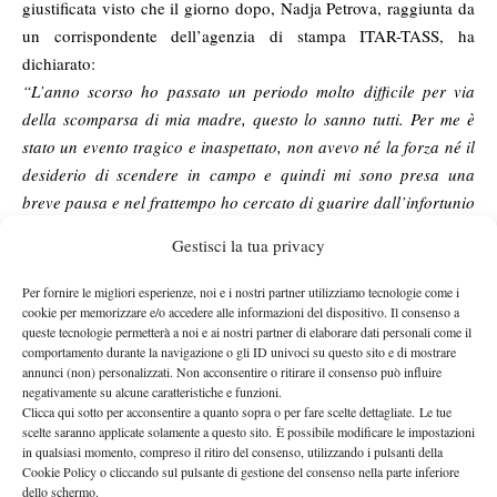
giustificata visto che il giorno dopo, Nadja Petrova, raggiunta da
un corrispondente dell’agenzia di stampa ITAR-TASS, ha
dichiarato:
“L’anno scorso ho passato un periodo molto difficile per via
della scomparsa di mia madre, questo lo sanno tutti. Per me è
stato un evento tragico e inaspettato, non avevo né la forza né il
desiderio di scendere in campo e quindi mi sono presa una
breve pausa e nel frattempo ho cercato di guarire dall’infortunio
all’anca che mi ha condizionato per tutto l’anno passato. La mia
Gestisci la tua privacy
vita ormai è quasi completamente pubblica e nasconderla è
difficilissimo. Per questo motivo ho preso una pausa dopo la
Per fornire le migliori esperienze, noi e i nostri partner utilizziamo tecnologie come i
morte di mia madre visto che ne avevo diritto. Ma questo non
cookie per memorizzare e/o accedere alle informazioni del dispositivo. Il consenso a
queste tecnologie permetterà a noi e ai nostri partner di elaborare dati personali come il
significa che io abbia deciso di lasciare il tennis. Quando verrà
comportamento durante la navigazione o gli ID univoci su questo sito e di mostrare
quel momento la WTA farà una dichiarazione ufficiale sul suo
annunci (non) personalizzati. Non acconsentire o ritirare il consenso può influire
negativamente su alcune caratteristiche e funzioni.
sito e organizzerò una cerimonia di addio al circuito, come
Clicca qui sotto per acconsentire a quanto sopra o per fare scelte dettagliate. Le tue
fanno tutti gli altri tennisti. Fino ad allora vi prego di rispettare
scelte saranno applicate solamente a questo sito. È possibile modificare le impostazioni
la mia vita privata e la mia decisione di prendermi una pausa
in qualsiasi momento, compreso il ritiro del consenso, utilizzando i pulsanti della
Cookie Policy o cliccando sul pulsante di gestione del consenso nella parte inferiore
dalla carriera”.
dello schermo.