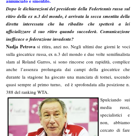
annunciato e smentito.
Dopo le dichiarazioni del presidente della Federtennis russa sul
ritiro della ex n.3 del mondo, è arrivata la secca smentita della
diretta interessata che ha ribadito che spetterà a lei
ufficializzare il suo ritiro quando succederà. Comunicazione
inefficace o federazione invadente?
Nadja Petrova
si ritira, anzi no. Negli ultimi due giorni le voci
sulla giocatrice russa, ex n.3 del mondo e due volte semifinalista
slam al Roland Garros, si sono rincorse con rapidità, complice
anche l’assenza prolungata dai campi della giocatrice che
durante la stagione ha giocato una manciata di tornei, uscendo
quasi sempre al primo turno, ed è sprofondata alla posizione n.
388 del ranking WTA.
Spulciando sui
media russi,
specialistici e
non, abbiamo
cercato di fare