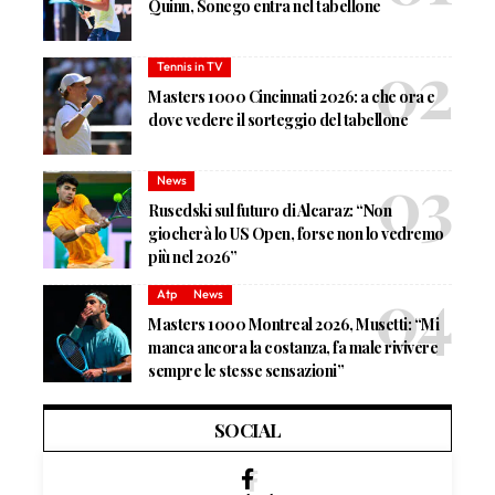
Quinn, Sonego entra nel tabellone
Tennis in TV
Masters 1000 Cincinnati 2026: a che ora e
dove vedere il sorteggio del tabellone
News
Rusedski sul futuro di Alcaraz: “Non
giocherà lo US Open, forse non lo vedremo
più nel 2026”
Atp
News
Masters 1000 Montreal 2026, Musetti: “Mi
manca ancora la costanza, fa male rivivere
sempre le stesse sensazioni”
SOCIAL