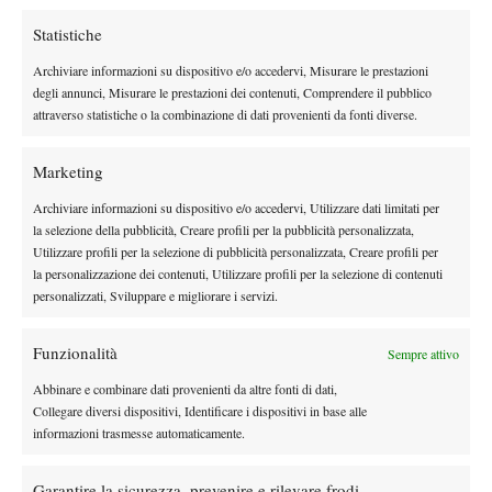
Insomma, per il momento il ritiro è stato negato con fermezza,
Statistiche
anche se è vero che la tennista russa non ha parlato
esplicitamente di ritorno sui campi che – a 32 anni, dopo un
Archiviare informazioni su dispositivo e/o accedervi, Misurare le prestazioni
trauma umano e una pausa così lunga- sembra perlomeno poco
degli annunci, Misurare le prestazioni dei contenuti, Comprendere il pubblico
attraverso statistiche o la combinazione di dati provenienti da fonti diverse.
probabile.
Restano in ogni caso le domande sul senso di una dichiarazione
Marketing
così netta da parte del presidente federale russo. Avrà interpretato
a modo suo delle impressioni private della Petrova o avrà dato un
Archiviare informazioni su dispositivo e/o accedervi, Utilizzare dati limitati per
sottile suggerimento alla giocatrice? Di certo Tarpiščev, autentico
la selezione della pubblicità, Creare profili per la pubblicità personalizzata,
Utilizzare profili per la selezione di pubblicità personalizzata, Creare profili per
padre padrone del tennis russo con un ricco curriculum come
la personalizzazione dei contenuti, Utilizzare profili per la selezione di contenuti
alto burocrate degli affari sportivi del Cremlino, non è il tipo di
personalizzati, Sviluppare e migliorare i servizi.
persona che parla a caso. Alla vigilia della finale di Fed Cup
2013, persa dalle giocatrici russe a Cagliari contro il team
Funzionalità
Sempre attivo
azzurro, aveva dichiarato in maniera tagliente che la Russia era lì
Abbinare e combinare dati provenienti da altre fonti di dati,
solo per fare esperienza visto che la squadra, orfana di tutte le
Collegare diversi dispositivi, Identificare i dispositivi in base alle
sue campionesse che avevano rifiutato la convocazione, avrebbe
informazioni trasmesse automaticamente.
certamente perso. Parole pesanti che fecero infuriare le varie
Vesnina, Makarova e Pavljucenkova che quella finale l’avevano
Garantire la sicurezza, prevenire e rilevare frodi,