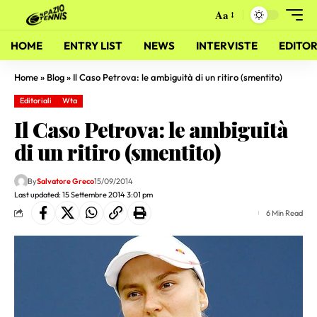
Aa
HOME
ENTRY LIST
NEWS
INTERVISTE
EDITOR
Home
»
Blog
»
Il Caso Petrova: le ambiguità di un ritiro (smentito)
Editoriali
Wta
Il Caso Petrova: le ambiguità
di un ritiro (smentito)
By
Salvatore Greco
15/09/2014
Last updated: 15 Settembre 2014 3:01 pm
6 Min Read