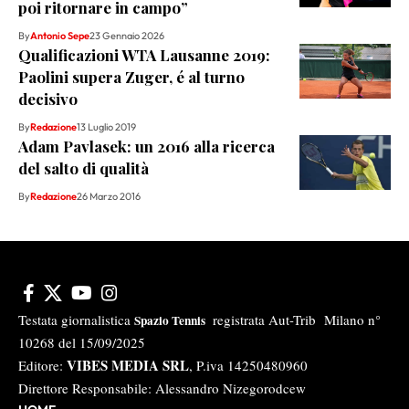
poi ritornare in campo”
By
Antonio Sepe
23 Gennaio 2026
Qualificazioni WTA Lausanne 2019:
Paolini supera Zuger, é al turno
decisivo
By
Redazione
13 Luglio 2019
Adam Pavlasek: un 2016 alla ricerca
del salto di qualità
By
Redazione
26 Marzo 2016
Testata giornalistica
registrata Aut-Trib Milano n°
Spazio Tennis
10268 del 15/09/2025
VIBES MEDIA SRL
Editore:
, P.iva 14250480960
Direttore Responsabile: Alessandro Nizegorodcew