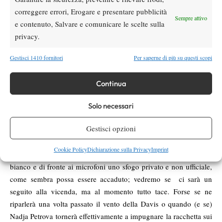
conquistata. Per inciso, Nadja Petrova in quell’occasione dichiarò
correggere errori, Erogare e presentare pubblicità
di non essere nemmeno stata presa in considerazione da capitano
Sempre attivo
e contenuto, Salvare e comunicare le scelte sulla
Tarpiščev.
privacy.
Un altro episodio risale al 2012 quando proprio Petrova dichiarò
la sua intenzione di prendere la cittadinanza statunitense e
Gestisci 1410 fornitori
Per saperne di più su questi scopi
l’eminenza grigia del tennis russo rispose impassibile alla stampa
che la giocatrice avrebbe potuto ottenere, al più, la residenza e
Continua
che prima di poter eventualmente giocare in Fed Cup con la
nazionale a stelle e strisce avrebbe dovuto aspettare altri tre anni.
Solo necessari
Insomma, per quanto non sia certo idilliaco il rapporto di Nadja
Gestisci opzioni
Petrova con la federtennis russa e il presidente plenipotenziario
Tarpiščev, certo non sembra normale che sia una federazione a
Cookie Policy
Dichiarazione sulla Privacy
Imprint
“pensionare” una tennista né sembra rispettoso che metta nero su
bianco e di fronte ai microfoni uno sfogo privato e non ufficiale,
come sembra possa essere accaduto; vedremo se ci sarà un
seguito alla vicenda, ma al momento tutto tace. Forse se ne
riparlerà una volta passato il vento della Davis o quando (e se)
Nadja Petrova tornerà effettivamente a impugnare la racchetta sui